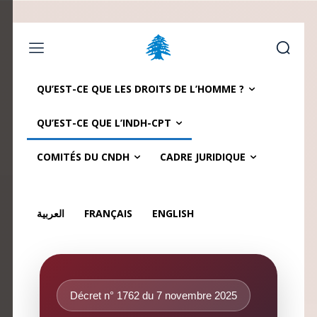
Page d’accueil
À la une
Déposer une plainte
Carrières
QU’EST-CE QUE LES DROITS DE L’HOMME ?
samedi, août 8, 2026
QU’EST-CE QUE L’INDH-CPT
العربية
(
Arabe
)
English
(
Anglais
)
COMITÉS DU CNDH
CADRE JURIDIQUE
العربية
FRANÇAIS
ENGLISH
Décret n° 1762 du 7 novembre 2025