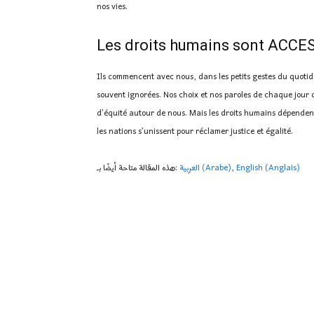
nos vies.
Les droits humains sont ACCE
Ils commencent avec nous, dans les petits gestes du quotidie
souvent ignorées. Nos choix et nos paroles de chaque jour c
d’équité autour de nous. Mais les droits humains dépendent
les nations s’unissent pour réclamer justice et égalité.
هذه المقالة متاحة أيضًا بـ:
العربية
(
Arabe
)
English
(
Anglais
)