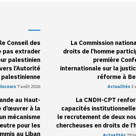
le Conseil des
La Commission nationa
e pas extrader
droits de l’homme partici
ur palestinien
première Conf
ers l’Autorité
internationale sur la justic
palestinienne
réforme à Be
discours
7 août 2026
Actualités
3 
nde au Haut-
La CNDH-CPT renfor
 d’œuvrer à la
capacités institutionnell
’un mécanisme
le recrutement de deux no
neutre pour les
chercheuses en droits de 
ommis au Liban
Actualités
29 ju