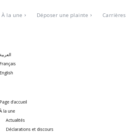
À la une
Déposer une plainte
Carrières
oût 7, 2026
العربية
Français
English
Page d’accueil
À la une
Actualités
Déclarations et discours