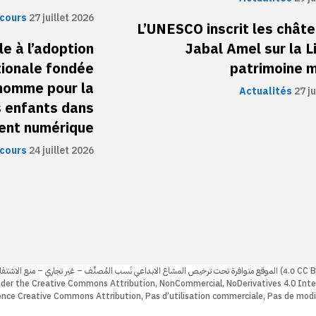
scours
27 juillet 2026
L’UNESCO inscrit les chât
e à l’adoption
Jabal Amel sur la L
tionale fondée
patrimoine 
l’homme pour la
Actualités
27 ju
s enfants dans
ment numérique
scours
24 juillet 2026
– غير تجاري – منع الاشتقاق 4.0 دولي (4.0
nder the Creative Commons Attribution, NonCommercial, NoDerivatives 4.0 Inte
icence Creative Commons Attribution, Pas d’utilisation commerciale, Pas de modi