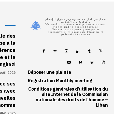
نعمل من اجل حماية وتعزيز حقوق الإنسان
والوقاية من التعذيب
We work to protect and promote human
rights and to prevent torture
Nous œuvrons pour protéger et
promouvoir les droits de l’homme et
le des
prévenir la torture
pe à la
érence
e et la
nghazi
Déposer une plainte
août 2026
Registration Monthly meeting
ce ses
Conditions générales d’utilisation du
es avec
site Internet de la Commission
uvelles
nationale des droits de l’homme –
l’homme
Liban
illet 2026