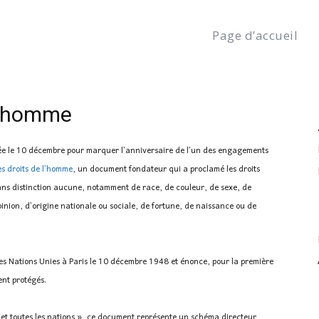
Page d’accueil
ccueil
À la une
Déposer une plainte
Carrières
vendredi, a
العربية
(
Arabe
)
English
(
Anglais
)
 l’homme
ée le 10 décembre pour marquer l’anniversaire de l’un des engagements
es droits de l’homme
, un document fondateur qui a proclamé les droits
ans distinction aucune, notamment de race, de couleur, de sexe, de
pinion, d’origine nationale ou sociale, de fortune, de naissance ou de
es Nations Unies à Paris le 10 décembre 1948 et énonce, pour la première
ent protégés.
 et toutes les nations », ce document représente un schéma directeur