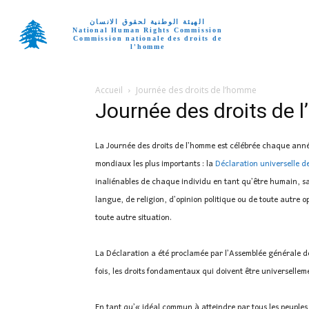
الهيئة الوطنية لحقوق الانسان
National Human Rights Commission
Commission nationale des droits de
l'homme
Page d’a
Accueil
Journée des droits de l’homme
Journée des droits de
La Journée des droits de l’homme est célébrée chaque ann
mondiaux les plus importants : la
Déclaration universelle d
inaliénables de chaque individu en tant qu’être humain, s
langue, de religion, d’opinion politique ou de toute autre o
toute autre situation.
La Déclaration a été proclamée par l’Assemblée générale d
fois, les droits fondamentaux qui doivent être universellem
En tant qu’« idéal commun à atteindre par tous les peuples