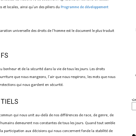
es et locales, ainsi qu’un des piliers du
Programme de développement
ration universelle des droits de l’homme est le document le plus traduit
IFS
du bonheur et de la sécurité dans la vie de tous les jours. Les droits
nourriture que nous mangeons, l’air que nous respirons, les mots que nous
rotections qui nous gardent en sécurité.
حث
NTIELS
n commun qui nous unit au-delà de nos différences de race, de genre, de
s humains demeurent nos constantes de tous les jours. Quand tout semble
 à la participation aux décisions qui nous concernent fonde la stabilité de
F