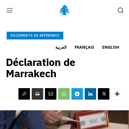
Page d’accueil
À la une
Déposer une plainte
DOCUMENTS DE RÉFÉRENCE
Carrières
العربية
FRANÇAIS
ENGLISH
Déclaration de
samedi, août 8, 2026
العربية
(
Arabe
)
English
(
Anglais
)
Marrakech