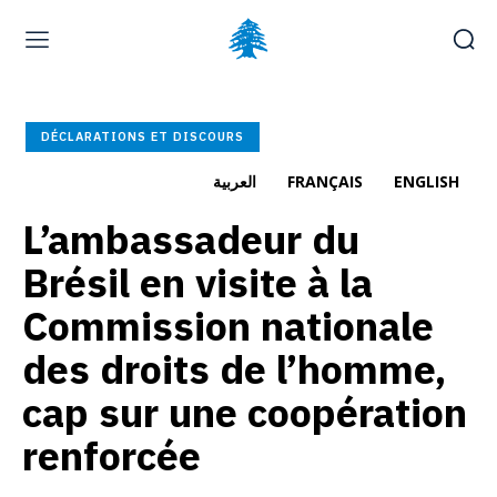
Page d’accueil
À la une
Déposer une plainte
DÉCLARATIONS ET DISCOURS
Carrières
العربية
FRANÇAIS
ENGLISH
L’ambassadeur du
samedi, août 8, 2026
العربية
(
Arabe
)
English
(
Anglais
)
Brésil en visite à la
Commission nationale
des droits de l’homme,
cap sur une coopération
renforcée