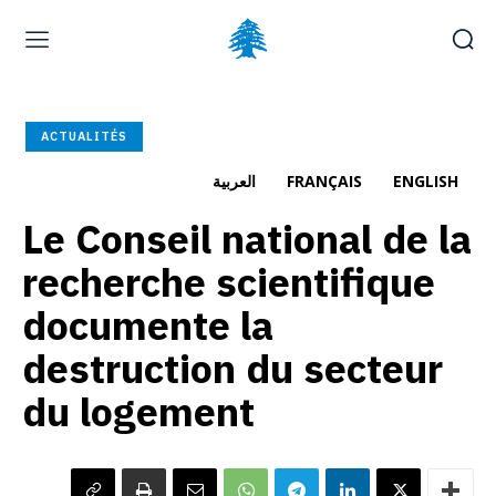
Page d’accueil
À la une
Déposer une plainte
ACTUALITÉS
Carrières
العربية
FRANÇAIS
ENGLISH
Le Conseil national de la
samedi, août 8, 2026
العربية
(
Arabe
)
English
(
Anglais
)
recherche scientifique
documente la
destruction du secteur
du logement