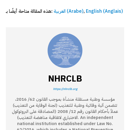
هذه المقالة متاحة أيضًا بـ:
العربية
(
Arabe
)
English
(
Anglais
)
NHRCLB
https://nhrclb.org
مؤسسة وطنية مستقلة منشأة بموجب القانون 62/ 2016،
تتضمن آلية وقائية وطنية للتعذيب (لجنة الوقاية من التعذيب)
عملاً بأحكام القانون رقم 12/ 2008 (المصادقة على البروتوكول
الاختياري لاتفاقية مناهضة التعذيب). An independent
national institution established under Law No.
62/2016, which includes a National Preventive