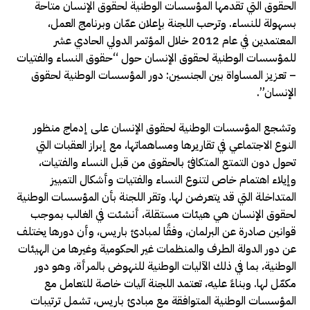
الحقوق التي تقدمها المؤسسات الوطنية لحقوق الإنسان متاحة
بسهولة للنساء. وترحب اللجنة بإعلان عمّان وبرنامج العمل،
المعتمدين في عام 2012 خلال المؤتمر الدولي الحادي عشر
للمؤسسات الوطنية لحقوق الإنسان حول “حقوق النساء والفتيات
– تعزيز المساواة بين الجنسين: دور المؤسسات الوطنية لحقوق
الإنسان”.
وتشجع المؤسسات الوطنية لحقوق الإنسان على إدماج منظور
النوع الاجتماعي في تقاريرها ومساهماتها، مع إبراز العقبات التي
تحول دون التمتع المتكافئ بالحقوق من قبل النساء والفتيات،
وإيلاء اهتمام خاص لتنوع النساء والفتيات وأشكال التمييز
المتداخلة التي قد يتعرضن لها. وتقر اللجنة بأن المؤسسات الوطنية
لحقوق الإنسان هي هيئات مستقلة، أنشئت في الغالب بموجب
قوانين صادرة عن البرلمان، وفقًا لمبادئ باريس، وأن دورها يختلف
عن دور الدولة الطرف والمنظمات غير الحكومية وغيرها من الهيئات
الوطنية، بما في ذلك الآليات الوطنية للنهوض بالمرأة، وهو دور
مكمّل لها. وبناءً عليه، تعتمد اللجنة آليات خاصة للتعامل مع
المؤسسات الوطنية المتوافقة مع مبادئ باريس، تشمل ترتيبات