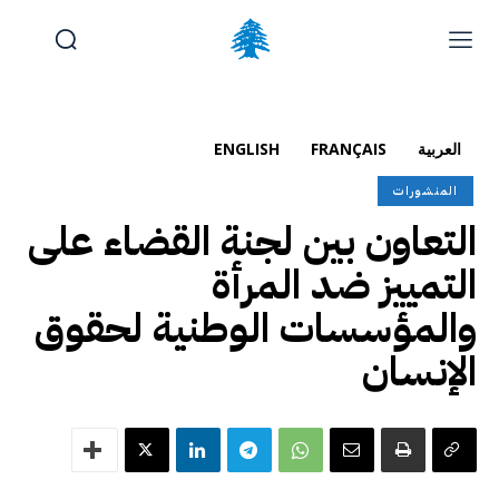
الوظائف والتدريب
تقديم شكوى
آخر المستجدات
الرئيسية
العربية
FRANÇAIS
ENGLISH
تواصل معنا
المنشورات
التعاون بين لجنة القضاء على
السبت, أغسطس 8, 2026
Français
(
الفرنسية
)
English
(
الإنجليزية
)
التمييز ضد المرأة
والمؤسسات الوطنية لحقوق
الإنسان