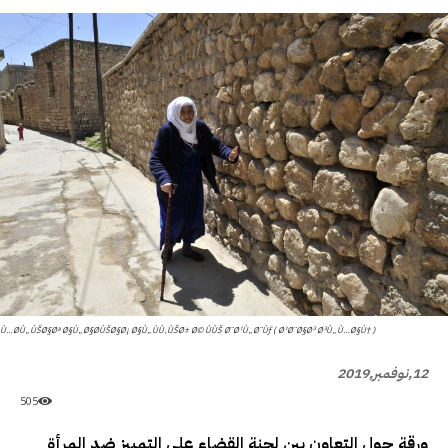
Ù…Ø­Ù„ÙŠØ§Øª Ø§Ù„Ø§Ø­ÙŠØ§Ø¡ Ø§Ù„ÙÙ‚ÙŠØ± Ø© ÙÙŠ Ø¨Ø¹Ù„Ø¨Ùƒ ( Ø¹Ø¨Ø§Ø³ Ø³Ù„Ù…Ø§Ù† )
12,نوفمبر,2019
505
ورقة حول التعاون بين لجنة القضاء على التمييز ضد المرأة