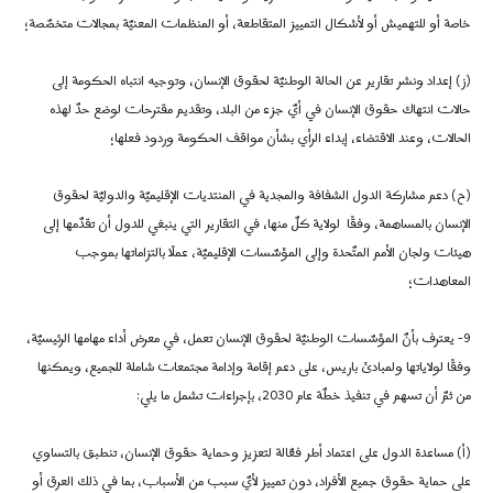
خاصة أو للتهميش أو لأشكال التمييز المتقاطعة، أو المنظمات المعنيّة بمجالات متخصّصة؛
(ز)
إعداد ونشر تقارير عن الحالة الوطنيّة لحقوق الإنسان، وتوجيه انتباه الحكومة إلى
حالات انتهاك حقوق الإنسان في أيّ جزء من البلد، وتقديم مقترحات لوضع حدّ لهذه
الحالات، وعند الاقتضاء، إبداء الرأي بشأن مواقف الحكومة وردود فعلها؛
(ح)
دعم مشاركة الدول الشفافة والمجدية في المنتديات الإقليميّة والدوليّة لحقوق
الإنسان بالمساهمة، وفقًا لولاية كلّ منها، في التقارير التي ينبغي للدول أن تقدّمها إلى
هيئات ولجان الأمم المتّحدة وإلى المؤسّسات الإقليميّة، عملًا بالتزاماتها بموجب
المعاهدات؛
9-
يعترف بأنّ المؤسّسات الوطنيّة لحقوق الإنسان تعمل، في معرض أداء مهامها الرئيسيّة،
وفقًا لولاياتها ولمبادئ باريس، على دعم إقامة وإدامة مجتمعات شاملة للجميع، ويمكنها
من ثمّ أن تسهم في تنفيذ خطّة عام 2030، بإجراءات تشمل ما يلي:
(أ)
مساعدة الدول على اعتماد أطر فعّالة لتعزيز وحماية حقوق الإنسان، تنطبق بالتساوي
على حماية حقوق جميع الأفراد، دون تمييز لأيّ سبب من الأسباب، بما في ذلك العرق أو