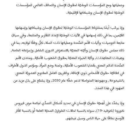
وعملياتها ومع المؤسسات الوطنيّة لحقوق الإنسان والتحالف العالمي للمؤسسات
الوطنيّة لحقوق الإنسان وشبكاتها الإقليميّة،
وإذ يرحّب أيضًا بمشاركة المؤسسات الوطنيّة لحقوق الإنسان وشبكاتها وإسهامها
القيّمين، بما في ذلك إسهامها في الآليات الوطنيّة لإعداد التقارير والمتابعة، وفي سياق
متابعة التوصيات وآليات الأمم المتّحدة وعملياتها ذات الصلة، كلّ وفقًا لولايته، بما في
ذلك مجلس حقوق الإنسان وآليّته المعنيّة بالاستعراض الدوري الشامل وإجراءاته الخاصة،
وهيئات المعاهدات، وآليّة الخبراء المعنيّة بحقوق الشعوب الأصليّة، ومنتدى الأمم
المتّحدة الدائم المعنيّ بقضايا الشعوب الأصليّة، ولجنة وضع المرأة، ومؤتمر الدول الأطراف
في اتفاقيّة حقوق الأشخاص ذوي الإعاقة، والفريق العامل المفتوح العضويّة المعنيّ
بالشيخوخة، وجهودها المتواصلة لدعم خطّة عام 2030، وإذ يشجّع على بذل مزيد من
الجهود في هذا الصدد،
وإذ يشدّد على أهميّة حقوق الإنسان في تحديد أشكال التصدّي لجائحة مرض فيروس
كورونا (كوفيد-19)، سواء بالنسبة لحالات الطوارئ الصحيّة العامة أو بالنسبة للآثار
الأوسع نطاقًا على حياة الناس وسبل عيشهم،