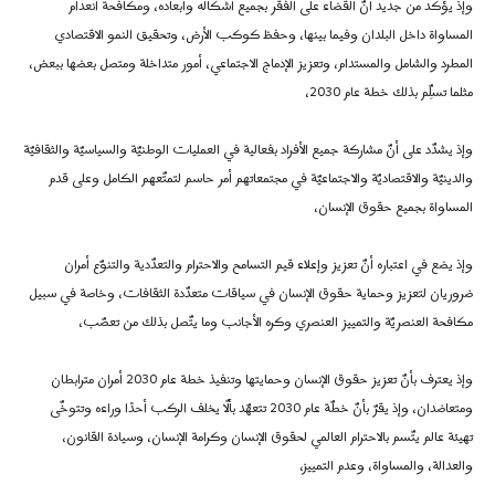
وإذ يؤكد من جديد أنّ القضاء على الفقر بجميع أشكاله وأبعاده، ومكافحة انعدام
المساواة داخل البلدان وفيما بينها، وحفظ كوكب الأرض، وتحقيق النمو الاقتصادي
المطرد والشامل والمستدام، وتعزيز الإدماج الاجتماعي، أمور متداخلة ومتصل بعضها ببعض،
مثلما تسلِّم بذلك خطة عام 2030،
وإذ يشدّد على أنّ مشاركة جميع الأفراد بفعالية في العمليات الوطنيّة والسياسيّة والثقافيّة
والدينيّة والاقتصاديّة والاجتماعيّة في مجتمعاتهم أمر حاسم لتمتّعهم الكامل وعلى قدم
المساواة بجميع حقوق الإنسان،
وإذ يضع في اعتباره أنّ تعزيز وإعلاء قيم التسامح والاحترام والتعدّدية والتنوّع أمران
ضروريان لتعزيز وحماية حقوق الإنسان في سياقات متعدّدة الثقافات، وخاصة في سبيل
مكافحة العنصريّة والتمييز العنصري وكره الأجانب وما يتّصل بذلك من تعصّب،
وإذ يعترف بأنّ تعزيز حقوق الإنسان وحمايتها وتنفيذ خطة عام 2030 أمران مترابطان
ومتعاضدان، وإذ يقرّ بأنّ خطّة عام 2030 تتعهّد بألّا يخلف الركب أحدًا وراءه وتتوخّى
تهيئة عالم يتّسم بالاحترام العالمي لحقوق الإنسان وكرامة الإنسان، وسيادة القانون،
والعدالة، والمساواة، وعدم التمييز،