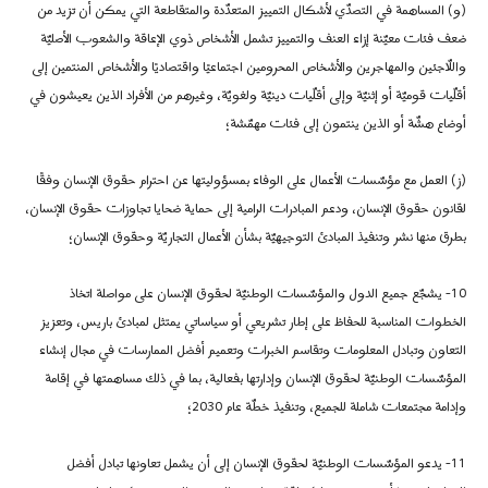
(و)
المساهمة في التصدّي لأشكال التمييز المتعدّدة والمتقاطعة التي يمكن أن تزيد من
ضعف فئات معيّنة إزاء العنف والتمييز تشمل الأشخاص ذوي الإعاقة والشعوب الأصليّة
واللّاجئين والمهاجرين والأشخاص المحرومين اجتماعيًا واقتصاديًا والأشخاص المنتمين إلى
أقلّيات قوميّة أو إثنيّة وإلى أقلّيات دينيّة ولغويّة، وغيرهم من الأفراد الذين يعيشون في
أوضاع هشّة أو الذين ينتمون إلى فئات مهمّشة؛
(ز)
العمل مع مؤسّسات الأعمال على الوفاء بمسؤوليتها عن احترام حقوق الإنسان وفقًا
لقانون حقوق الإنسان، ودعم المبادرات الرامية إلى حماية ضحايا تجاوزات حقوق الإنسان،
بطرق منها نشر وتنفيذ المبادئ التوجيهيّة بشأن الأعمال التجاريّة وحقوق الإنسان؛
10-
يشجّع جميع الدول والمؤسّسات الوطنيّة لحقوق الإنسان على مواصلة اتخاذ
الخطوات المناسبة للحفاظ على إطار تشريعي أو سياساتي يمتثل لمبادئ باريس، وتعزيز
التعاون وتبادل المعلومات وتقاسم الخبرات وتعميم أفضل الممارسات في مجال إنشاء
المؤسّسات الوطنيّة لحقوق الإنسان وإدارتها بفعالية، بما في ذلك مساهمتها في إقامة
وإدامة مجتمعات شاملة للجميع، وتنفيذ خطّة عام 2030؛
11-
يدعو المؤسّسات الوطنيّة لحقوق الإنسان إلى أن يشمل تعاونها تبادل أفضل