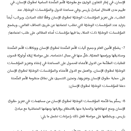
الإنسان، في إطار التعاون الوثيق مع مفوضيّة الأمم المتّحدة السامية لحقوق الإنسان، في
تقييم مدى الامتثال لمبادئ باريس وفي مساعدة الدول والمؤسّسات الوطنيّة، عند
الطلب، على تعزيز المؤسّسات الوطنيّة لحقوق الإنسان وفقًا لتلك المبادئ، ويرحّب أيضاً
بتزايد عدد المؤسّسات الوطنيّة التي تطلب اعتمادها عن طريق التحالف العالمي، ويشجع
المؤسّسات الوطنيّة ذات الصلة، بما فيها مؤسّسات أمناء المظالم، على طلب اعتمادها؛
7-
يشجّع الأمين العام وجميع آليات الأمم المتّحدة لحقوق الإنسان ووكالات الأمم المتّحدة
وصناديقها وبرامجها المعنيّة، كلّ منها في مجال اختصاصه، على مواصلة إيلاء أولويّة قصوى
للطلبات المقدّمة من الدول الأعضاء للحصول على المساعدة في إنشاء وتعزيز المؤسّسات
الوطنيّة لحقوق الإنسان، والعمل مع الدول الأعضاء والمؤسّسات الوطنيّة لحقوق الإنسان
على حماية حقوق الإنسان وتعزيزها، وتمتين التنسيق على نطاق منظومة الأمم المتّحدة
دعمًا للمؤسّسات الوطنيّة لحقوق الإنسان؛
8-
يسلّم بما قدّمته المؤسّسات الوطنيّة لحقوق الإنسان من مساهمات في تعزيز حقوق
الإنسان ومنع انتهاكاتها والحماية منها بالاضطلاع بولاياتها ومهامها المتماشية مع مبادئ
باريس، ويشجّعها على مواصلة فعل ذلك بإجراءات تشمل ما يلي: