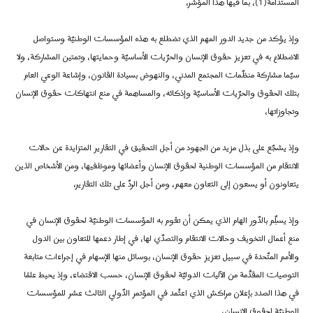
المستدامة(1)، بما فيها هذا المؤشر،
وإذ يؤكد من جديد الدور المهم الذي تضطلع به هذه المؤسسات الوطنيّة وستواصل
الاضطلاع به في تعزيز حقوق الإنسان والحرّيات الأساسيّة وحمايتها، وتمتين المشاركة، ولا
سيّما مشاركة منظّمات المجتمع المدني، والنهوض بسيادة القانون، وإشاعة الوعي العام
بتلك الحقوق والحرّيات الأساسيّة وإذكائه، والمساهمة في منع انتهاكات حقوق الإنسان
وتجاوزاتها،
وإذ يشجّع على بذل مزيد من الجهود من أجل التحقيق في التقارير المتزايدة عن حالات
الانتقام من المؤسسات الوطنية لحقوق الإنسان وأعضائها وموظفيها، ومن الأشخاص الذين
يتعاونون أو يسعون إلى التعاون معهم، ومن أجل الردّ على تلك التقارير،
وإذ يسلِّم بالدّور الهام الذي يمكن أن تقوم به المؤسسات الوطنيّة لحقوق الإنسان في
منع أعمال التخويف وحالات الانتقام والتصدّي لها، في إطار دعمها للتعاون بين الدول
والأمم المتّحدة في سبيل تعزيز حقوق الإنسان، بوسائل منها الإسهام في إجراءات متابعة
التوصيات المقدَّمة من الآليات الدوليّة لحقوق الإنسان، حسب الاقتضاء، وإذ يحيط علمًا
في هذا الصدد بإعلان مراكش الذي اعتُمد في المؤتمر الدّولي الثالث عشر للمؤسسات
الوطنيّة لحقوق الإنسان،