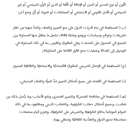
اللّون أو نوع الجنس أو السن أو الإعاقة أو اللّغة أو الدين أو الرأي السياسي أو غير
السياسي أو الأصل القومي أو الاجتماعي أو الممتلكات أو المولد أو أيّ وضع آخر؛
(ب)
المساهمة في بناء قدرات الدول على منع التمييز والعنف والحدّ منهما من خلال
تشريعات ولوائح وسياسات وبرامج وطنيّة فعّالة، تشمل ما يكفل منها المساواة بين
الجميع في الحصول على الخدمات وفي الحقوق والفرص، بما في ذلك المساواة في
الوصول إلى العدالة وعمليات صنع القرار القائمة على المشاركة؛
(ج)
المساهمة في الإعمال التدريجي للحقوق الاقتصاديّة والاجتماعيّة والثقافيّة للجميع؛
(د)
المساهمة في القضاء على جميع أشكال التمييز ضدّ المرأة والعنف الجنساني؛
(هـ)
المساهمة في مكافحة العنصريّة والتمييز العنصري وكره الأجانب وما يتّصل بذلك من
تعصّب، وجميع أشكال خطاب الكراهية، والتعصّب الديني ومظاهره، بما في ذلك
الجرائم المرتكبة بدافع الكراهيّة والتحريض على الكراهيّة، وتعزيز قيام مجتمعات
متماسكة تحترم التنوّع والتعدّدية الثقافيّة وتحتفي بهما؛