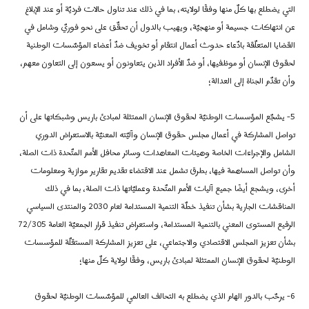
التي يضطلع بها كلّ منها وفقًا لولايته، بما في ذلك عند تناول حالات فرديّة أو عند الإبلاغ
عن انتهاكات جسيمة أو منهجيّة، ويهيب بالدول أن تحقّق على نحو فوريّ وشامل في
القضايا المتعلّقة بادّعاء حدوث أعمال انتقام أو تخويف ضدّ أعضاء المؤسّسات الوطنية
لحقوق الإنسان أو موظفيها، أو ضدّ الأفراد الذين يتعاونون أو يسعون إلى التعاون معهم،
وأن تقدّم الجناة إلى العدالة؛
5-
يشجّع المؤسسات الوطنيّة لحقوق الإنسان الممتثلة لمبادئ باريس وشبكاتها على أن
تواصل المشاركة في أعمال مجلس حقوق الإنسان وآليّته المعنيّة بالاستعراض الدوري
الشامل والإجراءات الخاصة وهيئات المعاهدات وسائر محافل الأمم المتّحدة ذات الصلة،
وأن تواصل المساهمة فيها، بطرق تشمل عند الاقتضاء تقديم تقارير موازية ومعلومات
أخرى، ويشجع أيضًا جميع آليات الأمم المتّحدة وعمليّاتها ذات الصلة، بما في ذلك
المناقشات الجارية بشأن تنفيذ خطّة التنمية المستدامة لعام 2030 والمنتدى السياسي
الرفيع المستوى المعني بالتنمية المستدامة، واستعراض تنفيذ قرار الجمعيّة العامة 72/305
بشأن تعزيز المجلس الاقتصادي والاجتماعي، على تعزيز المشاركة المستقلّة للمؤسسات
الوطنيّة لحقوق الإنسان الممتثلة لمبادئ باريس، وفقًا لولاية كلّ منها؛
6-
يرحّب بالدور الهام الذي يضطلع به التحالف العالمي للمؤسّسات الوطنيّة لحقوق