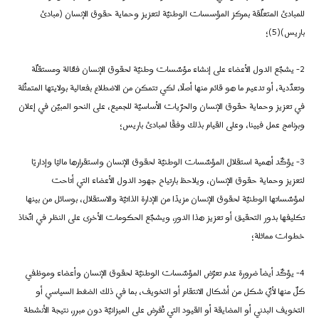
للمبادئ المتعلّقة بمركز المؤسسات الوطنيّة لتعزيز وحماية حقوق الإنسان (مبادئ
باريس)(5)؛
2-
يشجّع الدول الأعضاء على إنشاء مؤسّسات وطنيّة لحقوق الإنسان فعّالة ومستقلّة
وتعدّدية، أو تدعيم ما هو قائم منها أصلًا، لكي تتمكن من الاضطلاع بفعالية بولايتها المتمثّلة
في تعزيز وحماية حقوق الإنسان والحرّيات الأساسيّة للجميع، على النحو المبيّن في إعلان
وبرنامج عمل فيينا، وعلى القيام بذلك وفقًا لمبادئ باريس؛
3-
يؤكّد أهمية استقلال المؤسّسات الوطنيّة لحقوق الإنسان واستقرارها ماليًا وإداريًا
لتعزيز وحماية حقوق الإنسان، ويلاحظ بارتياح جهود الدول الأعضاء التي أتاحت
لمؤسّساتها الوطنيّة لحقوق الإنسان مزيدًا من الإدارة الذاتيّة والاستقلال، بوسائل من بينها
تكليفها بدور التحقيق أو تعزيز هذا الدور، ويشجّع الحكومات الأخرى على النظر في اتّخاذ
خطوات مماثلة؛
4-
يؤكّد أيضاً ضرورة عدم تعرّض المؤسّسات الوطنيّة لحقوق الإنسان وأعضاء وموظفي
كلّ منها لأيّ شكل من أشكال الانتقام أو التخويف، بما في ذلك الضغط السياسي أو
التخويف البدني أو المضايقة أو القيود التي تُفرض على الميزانيّة دون مبرر، نتيجة الأنشطة