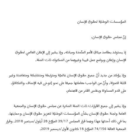
المؤسسات الوطنيّة لحقوق الإنسان
إنّ مجلس حقوق الإنسان،
إذ يسترشد بمقاصد ميثاق الأمم المتّحدة ومبادئه، وإذ يشير إلى الإعلان العالمي لحقوق
الإنسان وإعلان وبرنامج عمل فيينا وغيرهما من الصكوك ذات الصلة،
وإذ يؤكد من جديد أنّ جميع حقوق الإنسان عالميّة ومترابطة ومتشابكة ومتعاضدة وغير
قابلة للتجزئة، وأنّ من الواجب معاملتها جميعًا على نحو يُتوخى فيه الإنصاف والتكافؤ،
على قدم المساواة وبنفس القدر من الاهتمام،
وإذ يشير إلى جميع القرارات ذات الصلة الصادرة عن مجلس حقوق الإنسان والجمعية
العامة ولجنة حقوق الإنسان بشأن المؤسسات الوطنيّة لتعزيز حقوق الإنسان وحمايتها،
بما في ذلك أحدثها عهدًا وهما قرار المجلس 39/17 المؤرّخ 28 أيلول/سبتمبر 2018، وقرار
الجمعية العامّة 74/156 المؤرّخ 18 كانون الأول/ديسمبر 2019،