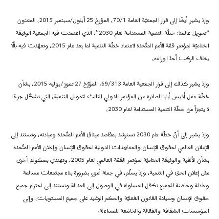
وإذ يشير أيضًا إلى قرار الجمعيّة العامة 70/1، المؤرخ 25 أيلول/سبتمبر 2015، المعنون
“تحويل عالمنا: خطّة التنمية المستدامة لعام 2030″، الذي اعتمدت فيه الجمعية الوثيقة
الختاميّة لمؤتمر قمّة الأمم المتّحدة لاعتماد خطّة التنمية لما بعد عام 2015، وتعهّدت فيه بألّا
يخلف الركب أحدًا وراءه،
وإذ يشير كذلك إلى قرار الجمعية العامة 69/313، المؤرّخ 27 تموز/يوليه 2015، بشأن
خطّة عمل أديس أبابا الصادرة عن المؤتمر الدولي الثالث لتمويل التنمية، التي تشكّل جزءًا
لا يتجزأ من خطّة التنمية المستدامة لعام 2030،
وإذ يشير إلى أنّ خطّة عام 2030 تسترشد بمقاصد ميثاق الأمم المتّحدة ومبادئه، وتستند إلى
الإعلان العالمي لحقوق الإنسان والمعاهدات الدولية لحقوق الإنسان وإعلان الأمم المتّحدة
بشأن الألفية والوثيقة الختاميّة لمؤتمر القمّة العالمي لعام 2005، وتهتدي بصكوك أخرى
مثل إعلان الحق في التنمية، وإذ يسلّم، في جملة أمور، بضرورة بناء مجتمعات مسالمة
وعادلة وحاضنة للجميع تكفل المساواة في الوصول إلى العدالة وتستند إلى احترام جميع
حقوق الإنسان وسيادة القانون الفعليّة والحكم الرشيد على جميع المستويات، وإلى
المؤسسات الشفافة والفعّالة والخاضعة للمساءلة،