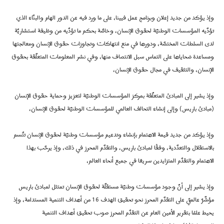
وإذ يؤكد من جديد إعلان وبرنامج عمل فيينا، على ما ورد فيه عن الدور الهام والبنّاء الذي
تؤدّيه المؤسسات الوطنيّة لحقوق الإنسان، وخاصّة بحكم ما تؤدّيه من وظيفة استشاريّة
لدى السلطات المختصّة، ودورها في منع انتهاكات وتجاوزات حقوق الإنسان ومعالجتها
ومساعدة ضحاياها على التماس سبل الانتصاف منها، وفي نشر المعلومات المتعلّقة بحقوق
الإنسان، والتثقيف في مجال حقوق الإنسان،
وإذ يشير إلى المبادئ المتعلّقة بمركز المؤسسات الوطنيّة لتعزيز وحماية حقوق الإنسان
(مبادئ باريس) وإلى إنشاء التحالف العالمي للمؤسسات الوطنيّة لحقوق الإنسان،
وإذ يؤكد من جديد قيمة الاهتمام بإنشاء وتدعيم مؤسسات وطنيّة لحقوق الإنسان تتّسم
بالاستقلال والتعدّدية، وفقًا لمبادئ باريس، والتقدّم المحرز في ذلك، وإذ يرحّب بهذا
الاهتمام والتقدّم المتزايدين سريعًا في جميع أنحاء العالم،
وإذ يشير إلى أنّ وجود مؤسسات وطنيّة مستقلّة لحقوق الإنسان تمتثل لمبادئ باريس
مؤشّرٌ عالميٌّ على التقدّم المحرز نحو تحقيق الهدف 16 من أهداف التنمية المستدامة، وإذ
يحيط علمًا بتقرير الأمين العام عن التقدّم المحرز صوب تحقيق أهداف التنمية