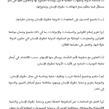
(أ)
مساعدة الدولة والجهات المعنيّة الأخرى وإسداء المشورة لها والتعاون معها على نحو
مستقلّ فيما يتعلّق بمنع انتهاكات حقوق الإنسان وتجاوزاتها؛
(ب)
تشجيع التصديق على المعاهدات الدولية لحقوق الإنسان وضمان تنفيذها؛
(ج)
تعزيز إصلاح القوانين والسياسات والإجراءات، بما في ذلك تشجيع وضمان مواءمة
القوانين والممارسات الوطنيّة مع الصكوك الدولية لحقوق الإنسان التي تكون الدولة
طرفًا فيها، والعمل على تنفيذها الفعّال؛
(د)
التعاون مع منظومة الأمم المتّحدة، بوسائل منها الإسهام، حسب الاقتضاء، في أعمال
متابعة التوصيات الصادرة عن الآليات الدّولية لحقوق الإنسان؛
(هـ)
تنظيم وتشجيع أنشطة تدريب وتثقيف عملية ومناسبة في مجال حقوق الإنسان،
والتوعية بتعزيز وحماية حقوق الإنسان وبجهود مكافحة جميع أشكال التمييز، والدعوة
إلى ذلك؛
(و)
العمل مع المنظمات غير الحكوميّة المعنيّة بتعزيز وحماية حقوق الإنسان والتنمية
الاقتصاديّة والاجتماعيّة، ومكافحة العنصريّة، وحماية المجموعات المعرّضة لأوجه ضعف