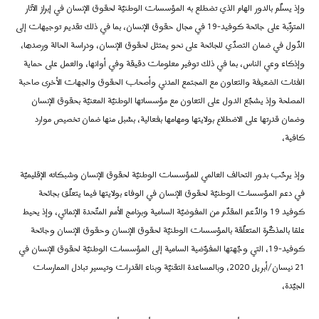
وإذ يسلّم بالدور الهام الذي تضطلع به المؤسسات الوطنيّة لحقوق الإنسان في إبراز الآثار
المترتّبة على جائحة كوفيد-19 في مجال حقوق الإنسان، بما في ذلك تقديم توجيهات إلى
الدّول في ضمان التصدّي للجائحة على نحو يمتثل لحقوق الإنسان، ودراسة الحالة ورصدها،
وإذكاء وعي الناس، بما في ذلك توفير معلومات دقيقة وفي أوانها، والعمل على حماية
الفئات الضعيفة والتعاون مع المجتمع المدني وأصحاب الحقوق والجهات الأخرى صاحبة
المصلحة وإذ يشجّع الدول على التعاون مع مؤسساتها الوطنيّة المعنيّة بحقوق الإنسان
وضمان قدرتها على الاضطلاع بولايتها ومهامها بفعالية، بسُبل منها ضمان تخصيص موارد
كافية،
وإذ يرحّب بدور التحالف العالمي للمؤسسات الوطنيّة لحقوق الإنسان وشبكاته الإقليميّة
في دعم المؤسسات الوطنيّة لحقوق الإنسان في الوفاء بولايتها فيما يتعلّق بجائحة
كوفيد 19 والدّعم المقدّم من المفوضيّة السامية وبرنامج الأمم المتّحدة الإنمائي، وإذ يحيط
علمًا بالمذكّرة المتعلّقة بالمؤسسات الوطنيّة لحقوق الإنسان وحقوق الإنسان وجائحة
كوفيد-19، التي وجّهتها المفوّضية السامية إلى المؤسسات الوطنيّة لحقوق الإنسان في
21 نيسان/أبريل 2020، وبالمساعدة التقنيّة وبناء القدرات وتيسير تبادل الممارسات
الجيّدة،