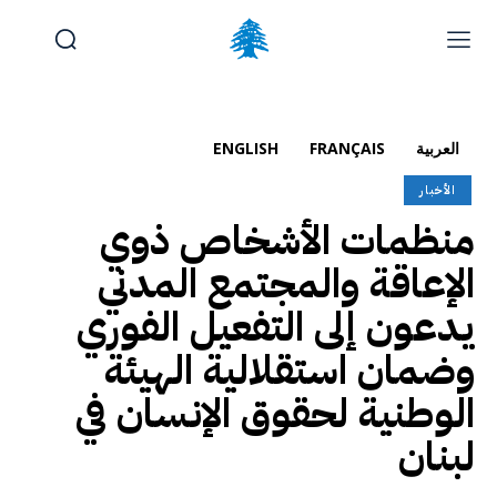
الوظائف والتدريب
تقديم شكوى
آخر المستجدات
الرئيسية
العربية
FRANÇAIS
ENGLISH
تواصل معنا
الأخبار
منظمات الأشخاص ذوي
الجمعة, أغسطس 7, 2026
Français
(
الفرنسية
)
English
(
الإنجليزية
)
الإعاقة والمجتمع المدني
يدعون إلى التفعيل الفوري
وضمان استقلالية الهيئة
الوطنية لحقوق الإنسان في
لبنان