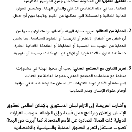
التفعيل العاجل:
على الحكومة استكمال جميع المراسيم التنظيمية
العالقة، بما في ذلك النظامين الداخلي والمالي للهيئة، وتخصيص الموارد
المالية الكافية والمستقلة التي تمكّنها من القيام بولايتها دون أي تدخل.
الحماية من الانتقام:
ضرورة حماية الهيئة وأعضائها والمتعاونين معها من
أي شكل من أشكال الانتقام أو الترهيب أو الضغوط السياسية، بما يشمل
الحماية من التهديدات الجسدية أو المضايقة أو الملاحقة القضائية الجائرة،
خاصةً عند تناول حالات فردية أو الإبلاغ عن انتهاكات جسيمة أو منهجية.
تعزيز التعاون مع المجتمع المدني:
يجب أن تنخرط الهيئة في مشاورات
منظمة مع منظمات المجتمع المدني، خصوصًا العاملة مع الفئات
المهمشة أو الأكثر عرضة للانتهاكات، لضمان مشاركة شاملة في مراقبة
أوضاع حقوق الإنسان ومنع التعذيب.
وأشارت العريضة إلى التزام لبنان الدستوري بالإعلان العالمي لحقوق
الإنسان وإعلان وبرنامج عمل فيينا، وإلى التزاماته بموجب القرارات
الدولية ذات الصلة الصادرة عن الأمم المتحدة. كما أبرزت دور الهيئة
كصوت مستقل لتعزيز الحقوق المدنية والسياسية والاقتصادية