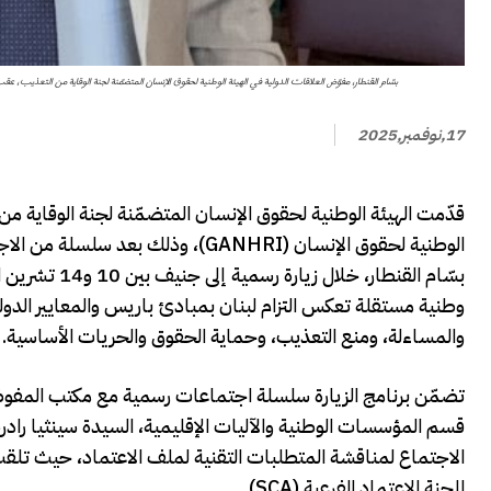
بسّام القنطار، مفوّض العلاقات الدولية في الهيئة الوطنية لحقوق الإنسان المتضمّنة لجنة الوقاية من التعذيب، عقب لقائه
17,نوفمبر,2025
قدّمت الهيئة الوطنية لحقوق الإنسان المتضمّنة لجنة الوقاية م
الوطنية لحقوق الإنسان (GANHRI)، وذل
وطنية مستقلة تعكس التزام لبنان بمبادئ باريس والمعايير الدولية
والمساءلة، ومنع التعذيب، وحماية الحقوق والحريات الأساسية.
تضمّن برنامج الزيارة سلسلة اجتماعات رسمية مع مكتب المفوضي
قسم المؤسسات الوطنية والآليات الإقليمية، السيدة سينثيا راد
الاجتماع لمناقشة المتطلبات التقنية لملف الاعتماد، حيث تلق
للجنة الاعتماد الفرعية (SCA).