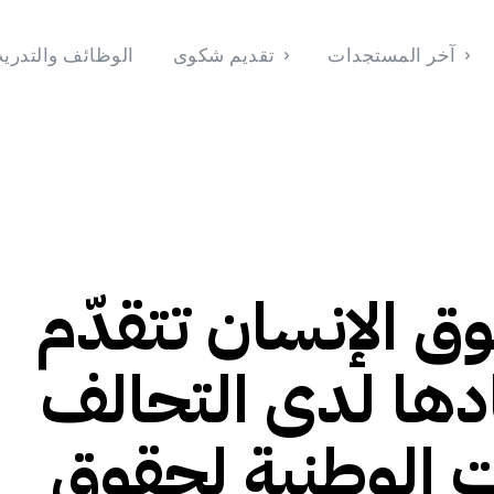
آخر المستجدات
تقديم شكوى
الوظائف والتدري
الوظائف والتدريب
تقديم شكوى
آخر المستجدات
الرئيسية
 2026
Français
(
الفرنسية
)
English
(
الإنجليزية
)
وق الإنسان تتقدّم
دها لدى التحالف
 الوطنية لحقوق