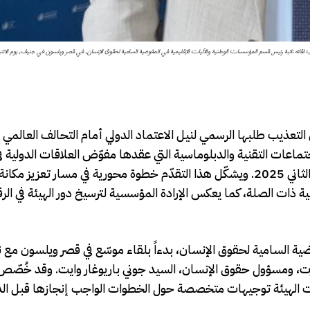
 نائبة رئيس قسم المؤسسات الوطنية والآليات الإقليمية في المفوضية السامية لحقوق الإنسان، في قصر ويلسون في جنيف، يوم الاثنين 10 تشرين الثاني 25
ن التعذيب طلبها الرسمي لنيل الاعتماد الدولي أمام التحالف العالم
ك بعد سلسلة من الاجتماعات التقنية والدبلوماسية التي عقدها مفوّض العلاقات الدولية 
بسّام القنطار، خلال زيارة رسمية إلى جنيف بين 10 و14 تشرين الثاني 2025. ويشكّل هذا التقدّم خطوة محورية في مسار ت
 ذات الصلة، كما يعكس الإرادة المؤسسية لترسيخ دور الهيئة في الرق
ة السامية لحقوق الإنسان، بدءاً بلقاء موسّع في قصر ويلسون مع ن
رت، ومسؤول حقوق الإنسان، السيد جوني باريوغار وايت. وقد خُصّص
ت الهيئة توجيهات متخصصة حول الخطوات الواجب إنجازها قبل الدو