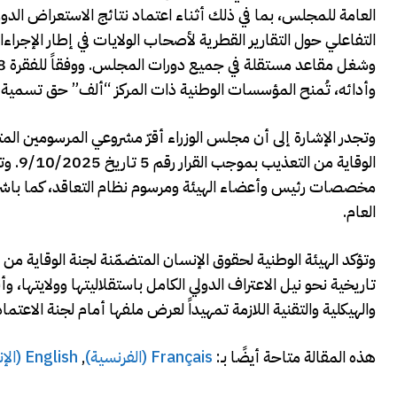
العامة للمجلس، بما في ذلك أثناء اعتماد نتائج الاستعراض الدو
التفاعلي حول التقارير القطرية لأصحاب الولايات في إطار الإجرا
وأدائه، تُمنح المؤسسات الوطنية ذات المركز “ألف” حق تسمية مر
وتجدر الإشارة إلى أن مجلس الوزراء أقرّ مشروعي المرسومين المت
الوقاي
مخصصات رئيس وأعضاء الهيئة ومرسوم نظام التعاقد، كما باشرت ت
العام.
وتؤكد الهيئة الوطنية لحقوق الإنسان المتضمّنة لجنة الوقاية من
تاريخية نحو نيل الاعتراف الدولي الكامل باستقلاليتها وولايتها،
والهيكلية والتقنية اللازمة تمهيداً لعرض ملفها أمام لجنة الاعتماد
هذه المقالة متاحة أيضًا بـ:
Français
(
الفرنسية
)
English
(
الإ