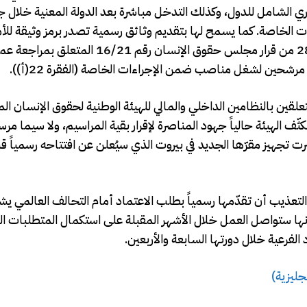
ري الشامل للدول، وكذلك التدخل مباشرة بعد الدولة المعنية خلال 
ءات الخاصة. كما يسمح لها بتقديم وثائق رسمية تصدر برمز وثيقة للأ
وشغل مقاعد مستقلة في جميع دورات المجلس. ووفقاً للفقرة 28 من قرار مجلس حقوق ال
شحين لشغل مناصب ضمن الإجراءات الخاصة (الفقرة 22(أ)).
علقين بالنظامين الداخلي والمالي للهيئة الوطنية لحقوق الإنسان ال
ة من التعذيب بموجب القرار رقم 5 تاريخ 9/10/2025. وتكثّف الهيئة حالياً جهود المناصرة لإقرار بقية المراسيم، ولا 
جهيز مقرّها الجديد في بيروت الذي سيُعلن عن افتتاحه رسمياً قب
 التعذيب أن تقدّمها رسمياً بطلب الاعتماد أمام التحالف العالمي ي
 وأنها ستواصل العمل خلال الأشهر المقبلة على استكمال المتطلبات الق
 الفرعية خلال دورتها السابعة والأربعين.
نجليزية
)