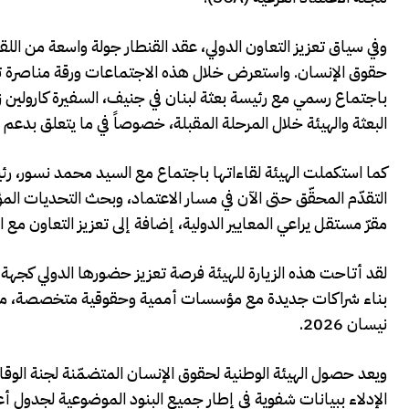
وفي سياق تعزيز التعاون الدولي، عقد القنطار جولة واسعة من الل
حقوق الإنسان. واستعرض خلال هذه الاجتماعات ورقة مناصرة ت
باجتماع رسمي مع رئيسة بعثة لبنان في جنيف، السفيرة كارولين 
البعثة والهيئة خلال المرحلة المقبلة، خصوصاً في ما يتعلق بدع
كما استكملت الهيئة لقاءاتها باجتماع مع السيد محمد نسور، 
التقدّم المحقّق حتى الآن في مسار الاعتماد، وبحث التحديات المؤس
مقرّ مستقل يراعي المعايير الدولية، إضافة إلى تعزيز التعاون مع ا
لقد أتاحت هذه الزيارة للهيئة فرصة تعزيز حضورها الدولي كجه
بناء شراكات جديدة مع مؤسسات أممية وحقوقية متخصصة، ما يفت
نيسان 2026.
ويعد حصول الهيئة الوطنية لحقوق الإنسان المتضمّنة لجنة الوقاي
الإدلاء ببيانات شفوية في إطار جميع البنود الموضوعية لجدول