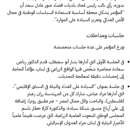
بدوره، رأى نائب رئيس اتحاد بلديات قضاء صور عادل سعد أن
“المؤتمر يشكل محطة أساسية لاستعادة السياسات الوطنية في مجال
الأمن الغذائي وتعزيز السيادة على الموارد”.
جلسات ومداخلات
توزع المؤتمر على عدة جلسات متخصصة:
في الجلسة الأولى التي أدارها بشار أبو سعيفان، قدم الدكتور رياض
سعادة محاضرة شخّص فيها الواقع الزراعي في لبنان، مؤكداً الحاجة
إلى إحصاءات دقيقة لمعالجة التحديات.
في جلسة بعنوان “السيادة على الغذاء والبيئة في السباق الإقليمي”،
التي أدارها مراد عياش، شارك كل من المهندسة رزان زعيتر
(فلسطين)، والباحث وائل جمال (مصر – عبر تطبيق زوم)، إضافة
إلى علي أزناغ منسق شبكة سيادة، والدكتورة كارلا خطار باسم
المجلس الوطني للبحوث العلمية الزراعية، التي عرضت تقييماً علمياً
للأضرار البيئية في لبنان جراء العدوان الإسرائيلي.