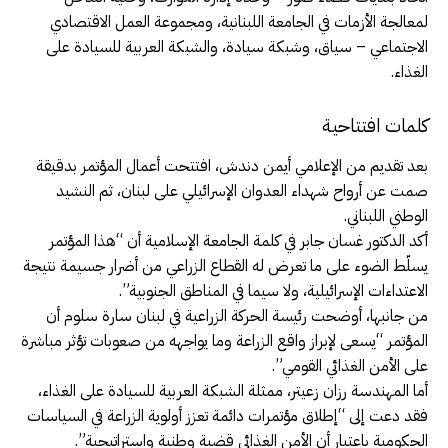
لمعالجة الأزمات في الجامعة اللبنانية، ومجموعة العمل الاقتصادي
الاجتماعي – سياق، وشبكة سيادة، والشبكة العربية للسيادة على
الغذاء.
كلمات افتتاحية
بعد تقديم من الإعلامي أيمن دندش، افتتحت أعمال المؤتمر بدقيقة
صمت عن أرواح شهداء العدوان الإسرائيلي على لبنان، ثم النشيد
الوطني اللبناني.
أكد الدكتور غسان جابر في كلمة الجامعة الإسلامية أن “هذا المؤتمر
يسلّط الضوء على ما تعرض له القطاع الزراعي من أضرار جسيمة نتيجة
الاعتداءات الإسرائيلية، ولا سيما في المناطق الجنوبية”.
من جانبها، أوضحت رئيسة الحركة الزراعية في لبنان سارة سلوم أن
المؤتمر “يسعى لإبراز واقع الزراعة وما يواجهه من صعوبات تؤثر مباشرة
على الأمن الغذائي القومي”.
أما المهندسة رزان زعيتر، ممثلة الشبكة العربية للسيادة على الغذاء،
فقد دعت إلى “إطلاق مؤتمرات دائمة تعزز أولوية الزراعة في السياسات
الحكومية باعتبار أن الأمن الغذائي قضية وطنية واستراتيجية”.