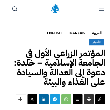
الوظائف والتدريب
تقديم شكوى
آخر المستجدات
الرئيسية
العربية
FRANÇAIS
ENGLISH
تواصل معنا
الأخبار
المؤتمر الزراعي الأول في
السبت, أغسطس 8, 2026
Français
(
الفرنسية
)
English
(
الإنجليزية
)
الجامعة الإسلامية – خلدة:
دعوة إلى العدالة والسيادة
على الغذاء والبيئة