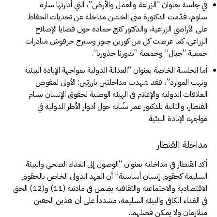
في جلسة بعنوان “الزراعة والعمل والأرض”، التي أدارتها سارة
سلوم، قدّمت الدكتورة منى الخشن مداخلة عن تحديات الحفاظ
على الأراضي الزراعية، والدكتور كنج حمادة حول قضايا الإصلاح
الزراعي، كما عرضت كل من كورين جبور وسيرج حرفوش مبادرات
جمعية “جبال” وجمعية “بذورنا جذورنا”.
أما الجلسة الخاصة بعنوان “العدالة الدولية بمواجهة الإبادة البيئية
ونهب الموارد”، فقد شهدت مداخلتين بارزتين: الأولى لمفوض
العلاقات الدولية والإعلام في الهيئة الوطنية لحقوق الإنسان بسام
القنطار، والثانية للدكتور عمر نشّابة حول أدوار الأطر الدولية في
مواجهة الإبادة البيئية.
مداخلة القنطار
أكد القنطار في مداخلته بعنوان “الوصول إلى الغذاء الصحي والبيئة
السليمة كحقوق إنسان أساسية” أن العهد الدولي الخاص بالحقوق
الاقتصادية والاجتماعية والثقافية يضمن في مادتيه (11) و(12) الحق
في الغذاء الكافي والبيئة السليمة، مشدداً على أن هذين الحقين
متلازمان ولا يمكن فصلهما.