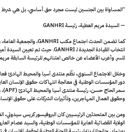
“المساواة بين الجنسين ليست مجرد حق أساسي، بل هي شرط أ
— السيدة مريم العطية، رئيسة GANHRI
كما تضمن الحدث اجتماع مكت
انتخاب القيادة الجديدة لـ GANHRI. 
للسر. وأعرب الأعضاء عن خالص امتنانهم للرئيسة السابقة مريم 
وخلال الاجتماع السنوي، نظّم منتدى آسيا والمحيط الهادئ فعال
دور المؤسسات الوطنية في معالجة انتهاكات حقوق الإنسان العاب
سمر ا
وحقوق العمال المهاجرين، وتأثيرات الشركات على حقوق الإنسان
الولاية القضائية العابرة للمؤسسات الوطنية، والسيد عصام العا
بورنبرابي جانجانارينترا، رئيسة اللجنة الوطنية لحقوق الإنسان في