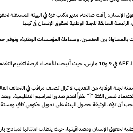
 الإنسان: رأفت صالحة، مدير مكتب غزة في الهيئة المستقلة لحقوق
الرئيسة السابقة للجنة الوطنية لحقوق الإنسان في كينيا.
زامات بالمساواة بين الجنسين، ومساءلة المؤسسات الوطنية، وتوفير ح
وقبل الجلسات الرئيسية، عُقدت لجنة الحوكمة واجتماع إقليمي لـ APF في 9 و10 مارس، حيث أُتيحت للأعضاء فرصة 
تضمنة لجنة الوقاية من التعذيب لا تزال تصنف مراقب في التحالف العا
ماد ضمن الفئة “أ” نظراً لعدم صدور المراسيم التنظيمية. ويعد إ
 يجب أن تؤكد الوثيقة حصول الهيئة على تمويل حكومي كافٍ ومست
الوطنية لحقوق الإنسان ومصداقيتها، حيث يتطلب امتثالها لمبادئ بار