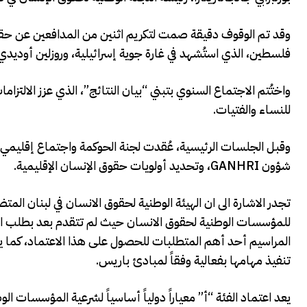
وقد تم الوقوف دقيقة صمت لتكريم اثنين من المدافعين عن حقوق
فلسطين، الذي استُشهد في غارة جوية إسرائيلية، وروزلين أوديدي، 
واختُتم الاجتماع السنوي بتبني “بيان النتائج”، الذي عزز الالت
للنساء والفتيات.
شؤون GANHRI، وتحديد أولويات حقوق الإنسان الإقليمية.
تجدر الاشارة الى ان الهيئة الوطنية لحقوق الانسان في لبنان الم
للمؤسسات الوطنية لحقوق الانسان حيث لم تتقدم بعد بطلب الاعت
المراسيم أحد أهم المتطلبات للحصول على هذا الاعتماد، كما
تنفيذ مهامها بفعالية وفقاً لمبادئ باريس.
يعد اعتماد الفئة “أ” معياراً دولياً أساسياً لشرعية المؤسسات 