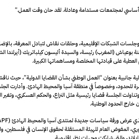
ساسي لمجتمعات مستدامة وعادلة. لقد حان وقت العمل.”
ب GANHRI، والجمعية العامة، وجلسات الشبكات الإقليمية، وحلقات نقاش لتبادل المعرفة، بالإ
حيث تم تعيين السيدة أمينة بوعياش (المغرب) رئيسة، والسيدة أليسون كيلباتريك (أيرلندا 
العطية على قيادتها المخلصة ومساهماتها الكبيرة.
ية جانبية بعنوان “العمل الوطني بشأن القضايا الدولية”، حيث ناق
رة للحدود، وخصوصاً في منطقة آسيا والمحيط الهادئ. وأدارت الجل
لحاج حسن، رئيسة منتدى آسيا والمحيط الهادئ (APF)، وتناولت الجلسة قضايا رئيسية مثل النزاع، والحكم العسكري، وتغي
 خارج الحدود الوطنية.
روري، المفوض العام للهيئة المستقلة لحقوق الإنسان في فلسطين، و
 تايلاند، والتي شاركت وجهات نظر إقليمية.