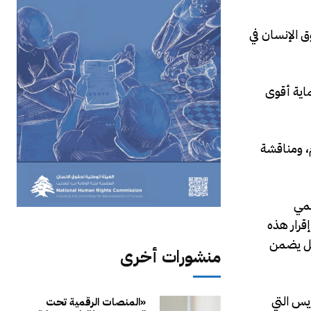
 الإنسان في
ماية أقوى
لتقييم التقدم، ومناقشة
لمي
قرار هذه
قل يضمن
منشورات أخرى
يس التي
«المنصات الرقمية تحت