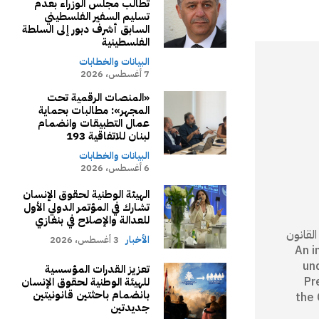
تطالب مجلس الوزراء بعدم
تسليم السفير الفلسطيني
السابق أشرف دبور إلى السلطة
الفلسطينية
البيانات والخطابات
7 أغسطس، 2026
«المنصات الرقمية تحت
المجهر»: مطالبات بحماية
عمال التطبيقات وانضمام
لبنان للاتفاقية 193
البيانات والخطابات
6 أغسطس، 2026
الهيئة الوطنية لحقوق الإنسان
تشارك في المؤتمر الدولي الأول
للعدالة والإصلاح في بنغازي
كام القانون
الأخبار
3 أغسطس، 2026
An independ
un
تعزيز القدرات المؤسسية
Pr
للهيئة الوطنية لحقوق الإنسان
بانضمام باحثتين قانونيتين
the 
جديدتين