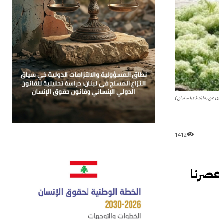
 عن بعلبك ( عبا سلمان )
1412
عصرنا