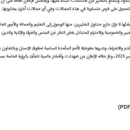
مرّة، ونتمتّع بالكثير من الأساسات للبناء عليها. ويعكس الإعلان اتفاقًا على أن 
ن الحصول على فرص متساوية في هذه المجالات وفي أي مجالات أخرى يختارونها.
مزايا حقّقها العديد ولكنّها لا تزال خارج متناول الكثيرين. منها الوصول إلى التعليم والعمالة والأجور 
بير والخصوصية والاحترام المتبادل بغض النظر عن الجنس والعرق والإثنية والدين.
قدم والانخراط، وتديرها مفوضيّة الأمم المتّحدة السامية لحقوق الإنسان وبالتعاون 
وقد تُوِّجَت هذه المبادرة بحدث رفيع المستوى عُقِد في كانون الأوّل/ ديسمبر 2023، وتمّ خلاله الإعلان عن تعهدات وأفكار عالمية تتعلّق بال