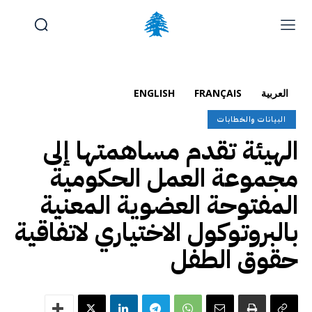
الوظائف والتدريب
تقديم شكوى
آخر المستجدات
الرئيسية
العربية
FRANÇAIS
ENGLISH
تواصل معنا
البيانات والخطابات
الهيئة تقدم مساهمتها إلى
الإثنين, أغسطس 10, 2026
Français
(
الفرنسية
)
English
(
الإنجليزية
)
مجموعة العمل الحكومية
المفتوحة العضوية المعنية
بالبروتوكول الاختياري لاتفاقية
حقوق الطفل