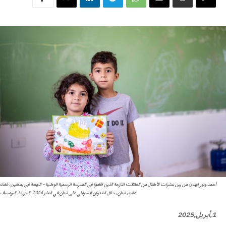
أحمد ونور الهدى من بين عشرات الأطفال من العائلات النازحة الذين اقاموا في المدرسة الرسمية الوطنية – النهضة في بمكين، قضاء
عاليه، لبنان، خلال العدوان الاسرايلي على لبنان في العام 2024. الصورة لـ اليونسيف
1,أبريل,2025