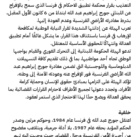
التعذيب بقرار محكمة تطبيق الاحكام في فرنسا الذي سمح بالإفراج
عن اللبناني جورج إبراهيم عبد الله ابتداءً من 6 كانون الأول المقبل،
بشرط مغادرته الأراضي الفرنسية وعدم العودة إليها.
تعرب الهيئة عن إدانتها الشديدة لقرار النيابة الوطنية لمكافحة
الإرهاب في فرنسا باستئناف هذا القرار، ما يشكل عائقًا أمام تطبيق
العدالة وانتهاكًا للحقوق الأساسية للمعتقل.
تدعو الهيئة الحكومة اللبنانية إلى التحرك الفوري والقيام بواجبها
الوطني تجاه أحد مواطنيها، بما في ذلك تقديم كافة التسهيلات
الدبلوماسية واللوجستية التي تضمن مغادرة جورج إبراهيم عبد
الله الأراضي الفرنسية فور الإفراج عنه وعودته الآمنة إلى وطنه.
تؤكد الهيئة على التزامها بمبادئ حقوق الإنسان وحماية كرامة
الأفراد، وتجدد دعوتها لجميع الأطراف لاحترام القرارات القضائية بما
يحقق العدالة ويضع حدًا لهذا الاحتجاز الذي استمر لعقود.
خلفية
اعتقل جورج عبد الله في فرنسا عام 1984، وحوكم مرتين وصدر
الحكم المؤبد بحقه عام 1987، بلا أدلة جرمية، وبتلاعب مفضوح
من أجهزة الأمن الفرنسية ورجال القضاء، حيث وجهت اليه تهم