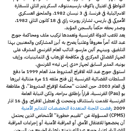
التواطؤ في اغتيال ياكوف بارسيمنتوف، السكريتير الثاني للسفارة
الاسرائيلية في فرنسا، في 3 نيسان 1982، والملحق العسكري
الأميركي في باريس، تشارلز روبرت راي في 18 كانون الثاني 1982،
وصدر بحقه حكماً بالسجن المؤبد.
يعد تلاعب الدولة الفرنسية وتعمدها تركيب ملف ومحاكمة جورج
عبد الله أمراً معروفاً وعلنياً يصرح به أبرز المشاركين والمعنيين بهذا
التلفيق. وبينهم ألين مارسو، النائب العام الفرنسي المشرف على
الجهاز القضائي المركزي في مكافحة الإرهاب في الثمانينيات، وإيف
بونيه، المدير السابق لجهاز «دي إس تيه» الفرنسي.
استوفى جورج عبد الله الافراج المشروط منذ العام 1999 ما دفع
السلطات القضائية الفرنسية إلى فتح ملفه 11 مرة متتالية ابرزها
في العام 2003، حين اتخذت “محكمة الإفراج المشروط”، في مقاطعة
بو (Pau) الفرنسية، قراراً بإطلاق سراحه، ولكن النيابة العامة
الفرنسية تقدمت باستئناف ونجحت في تعطيل الافراج. وفي 16 اذار
2009
رفضت اللجنة المتعددة التخصصات للتدابير الأمنية
(CPMS) ال
مسؤولة عن “تقييم خطورة” الأشخاص الذين يحتمل
أن يخضعوا للاعتقال الأمني ​​أو المراقبة الأمنية أو إجراءات المراقبة
القضائية،
اعتبار جورج عبدالله يتمتع باهلية الخروج من السجن