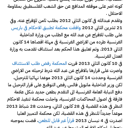
كونه اصر على موقفه المدافع عن حق الشعب الفلسطيني بمقاومة
الاحتلال .
وتقدم عبدالله في كانون الثاني 2012 بطلب ثامن للإفراج عنه. وفي
21 تشرين الثاني 2012
وافقت محكمة تطبيق الاحكام في باريس
على طلب للافراج عن عبد الله مع الطلب من وزارة الداخلية
الفرنسية طرده من الاراضي الفرنسية في مهلة اقصاها 14 كانون
الثاني 2013. وتم تعليق هذا الحكم بعد استئناف تقدمت به وزارة
العدل الفرنسية.
في 10 كانون الثاني 2013 قررت
المحكمة رفض طلب الاستئناف
واصرت على قرارها بالافراج عن عبد الله شرط ترحيله من الاراضي
الفرنسية وحددت 14 كانون الثاني 2013 موعدا نهائيا للترحيل،
لكن وزير الداخلية مانويل فالس رفض التوقيع على قرار الترحيل ما
دفع النيابة العامة الفرنسية الى التقدم بطعن جديد شكل علامة
فارقة في اصول المحاكمات الفرنسية، واجلت محكمة تنفيذ الاحكام
النظر في هذه القضية في 28 كانون الثاني، وحددت 28 شباط 2013
موعداً جديداً للنظر في هذه القضية، لكن محكمة التمييز العليا
اصدرت في 4 نيسان 2013
قراراً غير قابل للطعن
، قضت بموجبه
بتعطيل احكام الافراج المشروط عن عبد الله،