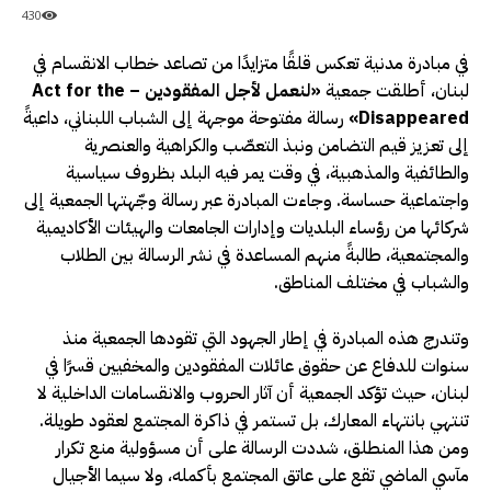
430
في مبادرة مدنية تعكس قلقًا متزايدًا من تصاعد خطاب الانقسام في
لبنان، أطلقت جمعية
«لنعمل لأجل المفقودين – Act for the
Disappeared»
رسالة مفتوحة موجهة إلى الشباب اللبناني، داعيةً
إلى تعزيز قيم التضامن ونبذ التعصّب والكراهية والعنصرية
والطائفية والمذهبية، في وقت يمر فيه البلد بظروف سياسية
واجتماعية حساسة. وجاءت المبادرة عبر رسالة وجّهتها الجمعية إلى
شركائها من رؤساء البلديات وإدارات الجامعات والهيئات الأكاديمية
والمجتمعية، طالبةً منهم المساعدة في نشر الرسالة بين الطلاب
والشباب في مختلف المناطق.
وتندرج هذه المبادرة في إطار الجهود التي تقودها الجمعية منذ
سنوات للدفاع عن حقوق عائلات المفقودين والمخفيين قسرًا في
لبنان، حيث تؤكد الجمعية أن آثار الحروب والانقسامات الداخلية لا
تنتهي بانتهاء المعارك، بل تستمر في ذاكرة المجتمع لعقود طويلة.
ومن هذا المنطلق، شددت الرسالة على أن مسؤولية منع تكرار
مآسي الماضي تقع على عاتق المجتمع بأكمله، ولا سيما الأجيال