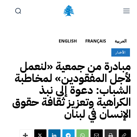
الوظائف والتدريب
تقديم شكوى
آخر المستجدات
الرئيسية
العربية
FRANÇAIS
ENGLISH
تواصل معنا
الأخبار
مبادرة من جمعية «لنعمل
الخميس, أغسطس 6, 2026
Français
(
الفرنسية
)
English
(
الإنجليزية
)
لأجل المفقودين» لمخاطبة
الشباب: دعوة إلى نبذ
الكراهية وتعزيز ثقافة حقوق
الإنسان في لبنان