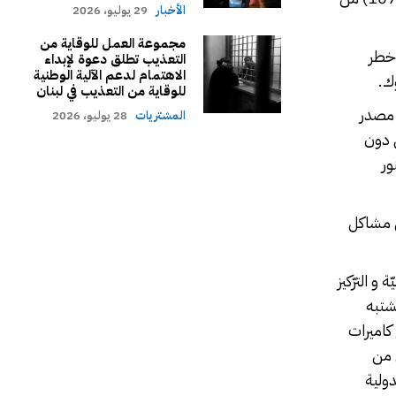
الأخبار
29 يوليو، 2026
مجموعة العمل للوقاية من
 خطر
التعذيب تطلق دعوة لإبداء
الاهتمام لدعم الآلية الوطنية
للوقاية من التعذيب في لبنان
د مصدر
المشتريات
28 يوليو، 2026
ل دون
ور
ن مشاكل
دليّة و الترّكيز
شتبه
يّة لتطبيق المادّة (47) بكاملها كوضع كاميرات
شخص من
دولية