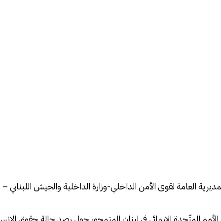
مديرية العامة لقوى الأمن الداخلي-وزارة الداخلية والجيش اللبناني – و
لأمم المتّحدة الإنمائي في لبنان المتمحور حول رصد حالة حقوق الإنسا