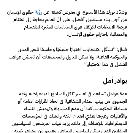
وشدّد تورك هذا الأسبوع، في معرض كشفه عن
رؤية
حقوق الإنسان
من أجل بناء مستقبل أفضل، على أنّ العالم بحاجة إلى اغتنام
فرصة الانتخابات للارتقاء فوق السياسات المثيرة للانقسام
والمطالبة باحترام حقوق الإنسان.
فقال: “تشكّل الانتخابات اختبارًا حقيقيًا وحاسمًا للحيز المدني
والحوكمة الفاعلة. ولا يمكن للدول والمجتمعات أن تتحمّل عواقب
الفشل في هذا الاختبار.”
بوادر أمل
عدة عوامل تساهم في تفسير تآكل المبادئ الديمقراطية وثقة
الجمهور. من بينها انعدام الشفافية في اتخاذ القرارات العامة أو
مساءلة الحكومات. كما أن عدم المساواة وتهميش النساء
والأقليات وغيرها يغذي انعدام الثقة والشك في المؤسسات
الديمقراطية. بالإضافة إلى ذلك، يزيد غياب المرشحين السياسيين
الجذابين الذين يمكن للناخبين التماهي معهم، من مشاعر خيبة