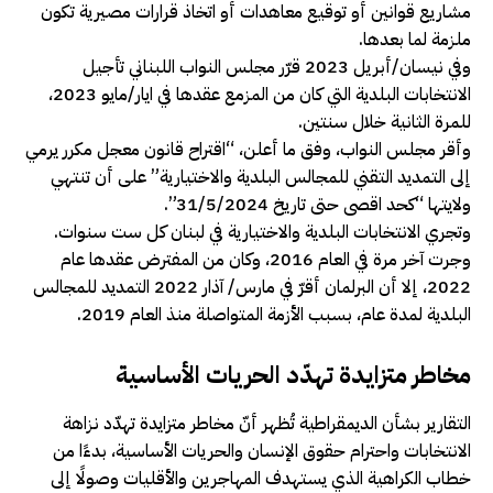
مشاريع قوانين أو توقيع معاهدات أو اتخاذ قرارات مصيرية تكون
ملزمة لما بعدها.
وفي نيسان/أبريل 2023 قرّر مجلس النواب اللبناني تأجيل
الانتخابات البلدية التي كان من المزمع عقدها في ايار/مايو 2023،
للمرة الثانية خلال سنتين.
وأقر مجلس النواب، وفق ما أعلن، “اقتراح قانون معجل مكرر يرمي
إلى التمديد التقني للمجالس البلدية والاختيارية” على أن تنتهي
ولايتها “كحد اقصى حتى تاريخ 31/5/2024”.
وتجري الانتخابات البلدية والاختيارية في لبنان كل ست سنوات.
وجرت آخر مرة في العام 2016، وكان من المفترض عقدها عام
2022، إلا أن البرلمان أقرّ في مارس/ آذار 2022 التمديد للمجالس
البلدية لمدة عام، بسبب الأزمة المتواصلة منذ العام 2019.
مخاطر متزايدة تهدّد الحريات الأساسية
التقارير بشأن الديمقراطية تُظهر أنّ مخاطر متزايدة تهدّد نزاهة
الانتخابات واحترام حقوق الإنسان والحريات الأساسية، بدءًا من
خطاب الكراهية الذي يستهدف المهاجرين والأقليات وصولًا إلى