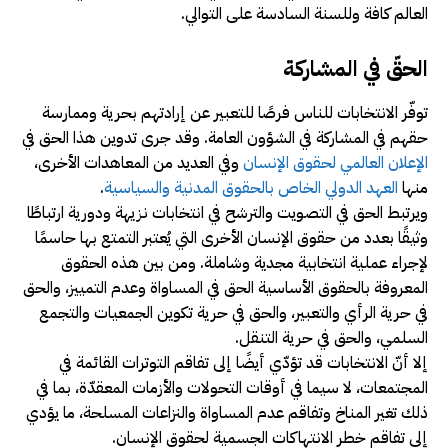
العالم كافة وللسنة السادسة على التوالي.
الحقّ في المشاركة
توفّر الانتخابات للناس فرصًا للتعبير عن إرادتهم بحرية وممارسة
حقهم في المشاركة في الشؤون العامة. وقد جرى تدوين هذا الحق في
الإعلان العالمي لحقوق الإنسان
وفي العديد من المعاهدات الأخرى،
منها
العهد الدولي الخاص بالحقوق المدنية والسياسية
.
ويرتبط الحق في التصويت والترشح في انتخابات نزيهة ودورية ارتباطًا
وثيقًا بعدد من حقوق الإنسان الأخرى التي يُعتبر التمتع بها حاسمًا
لإجراء عملية انتخابية مجدية وشاملة. ومن بين هذه الحقوق
المعروفة بالحقوق الأساسية الحق في المساواة وعدم التمييز، والحق
في حرية الرأي والتعبير، والحق في حرية تكوين الجمعيات والتجمع
السلمي، والحق في حرية التنقل.
إلا أنّ الانتخابات قد تؤدّي أيضًا إلى تفاقم التوترات القائمة في
المجتمعات، لا سيما في أوقات التحولات والأزمات المعقدّة، بما في
ذلك تغير المناخ وتفاقم عدم المساواة والنزاعات المسلحة، ما يؤدي
إلى تفاقم خطر الانتهاكات الجسمية لحقوق الإنسان.