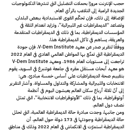
حجب الإنترنت مرورًا بحملات التضليل التي تنشرها التكنولوجيات
الجديدة الرامية إلى التلاعب بالرأي العام.
الإضافة إلى ذلك، فإن تحكّم القوى الاستبدادية ببعض البلدان،
وتصاعد “الديمقراطيات غير الليبرالية”، وتزايد انعدام الثقة في
المؤسسات الديمقراطية، بما في ذلك في الديمقراطيات المتقدمة
والعريقة، يساهم في تآكل الديمقراطية هذا.
ووفقًا لتقرير صدر عن معهد V-Dem Institute، فإن جودة
الديمقراطية التي تمتّع بها المواطن العالمي العادي في العام 2022
تراجعت إلى مستويات العام 1986. ومعهد V-Dem Institute
هو معهد أبحاث مستقل مقره في جامعة غوتنبرغ في السويد، يقوم
بتقييم صحة الديمقراطيات على أساس خمسة مبادئ، هي:
الانتخابات والليبرالية والمشاركة والتداول والمساواة. وأشار التقرير
إلى أنّ ثلاثة أرباع سكان العالم يعيشون اليوم في أنظمة
أوتوقراطية، بما في ذلك “الأوتوقراطيات الانتخابية”، التي تمثل
نصف دول العالم.
ومن جانبها، وجدت مبادرة حالة الديمقراطية العالمية، التي تحلل
حالة الديمقراطية وجودتها في 173 دولة حول العالم، أن
الديمقراطية استمرّت في الانكماش في العام 2022 وذلك في مناطق