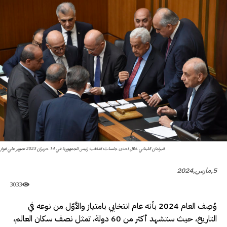
البرلمان اللبناني خلال احدى جلسات انتخاب رئيس للجمهورية في 14 حزيران 2023 تصوير علي فواز
5,مارس,2024
3033
وُصِف العام 2024 بأنه عام انتخابي بامتياز والأوّل من نوعه في
التاريخ، حيث ستشهد أكثر من 60 دولة، تمثل نصف سكان العالم،