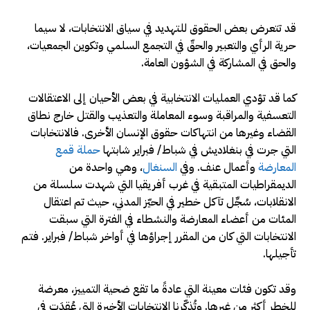
قد تتعرض بعض الحقوق للتهديد في سياق الانتخابات، لا سيما
حرية الرأي والتعبير والحقّ في التجمع السلمي وتكوين الجمعيات،
والحق في المشاركة في الشؤون العامة.
كما قد تؤدي العمليات الانتخابية في بعض الأحيان إلى الاعتقالات
التعسفية والمراقبة وسوء المعاملة والتعذيب والقتل خارج نطاق
القضاء وغيرها من انتهاكات حقوق الإنسان الأخرى. فالانتخابات
التي جرت في بنغلاديش في شباط/ فبراير شابتها
حملة قمع
المعارضة
وأعمال عنف. وفي
السنغال
، وهي واحدة من
الديمقراطيات المتبقية في غرب أفريقيا التي شهدت سلسلة من
الانقلابات، سُجِّل تآكل خطير في الحيّز المدني، حيث تم اعتقال
المئات من أعضاء المعارضة والنشطاء في الفترة التي سبقت
الانتخابات التي كان من المقرر إجراؤها في أواخر شباط/ فبراير. فتم
تأجيلها.
وقد تكون فئات معينة التي عادةً ما تقع ضحية التمييز، معرضة
للخطر أكثر من غيرها. وتُذكّرنا الانتخابات الأخيرة التي عُقِدَت في