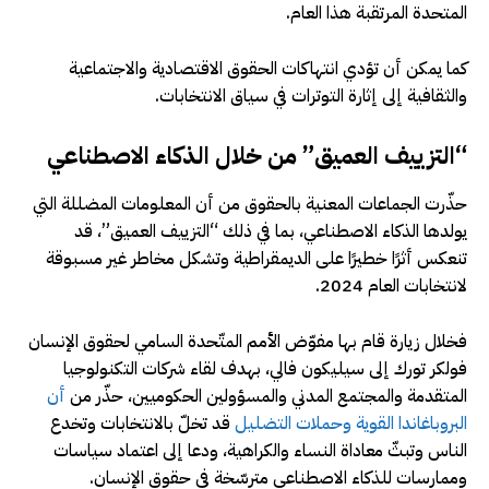
المتحدة المرتقبة هذا العام.
كما يمكن أن تؤدي انتهاكات الحقوق الاقتصادية والاجتماعية
والثقافية إلى إثارة التوترات في سياق الانتخابات.
“التزييف العميق” من خلال الذكاء الاصطناعي
حذّرت الجماعات المعنية بالحقوق من أن المعلومات المضللة التي
يولدها الذكاء الاصطناعي، بما في ذلك “التزييف العميق”، قد
تنعكس أثرًا خطيرًا على الديمقراطية وتشكل مخاطر غير مسبوقة
لانتخابات العام 2024.
فخلال زيارة قام بها مفوّض الأمم المتّحدة السامي لحقوق الإنسان
فولكر تورك إلى سيليكون فالي، بهدف لقاء شركات التكنولوجيا
المتقدمة والمجتمع المدني والمسؤولين الحكوميين، حذّر من
أن
البروباغاندا القوية وحملات التضليل
قد تخلّ بالانتخابات وتخدع
الناس وتبثّ معاداة النساء والكراهية، ودعا إلى اعتماد سياسات
وممارسات للذكاء الاصطناعي مترسّخة في حقوق الإنسان.