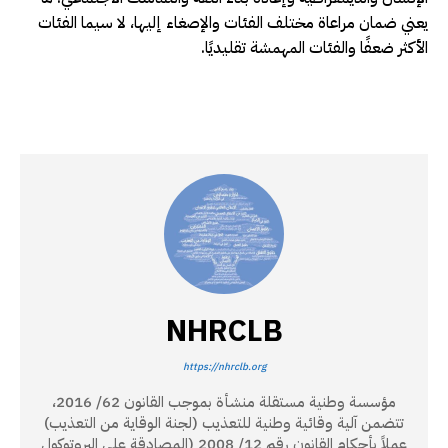
يعني ضمان مراعاة مختلف الفئات والإصغاء إليها، لا سيما الفئات
الأكثر ضعفًا والفئات المهمشة تقليديًا.
NHRCLB
https://nhrclb.org
مؤسسة وطنية مستقلة منشأة بموجب القانون 62/ 2016،
تتضمن آلية وقائية وطنية للتعذيب (لجنة الوقاية من التعذيب)
عملاً بأحكام القانون رقم 12/ 2008 (المصادقة على البروتوكول