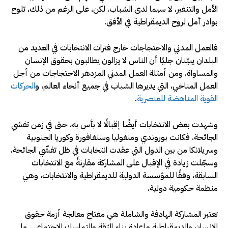
الأمل والتنفير، لا سيما لدى الشباب. لكن، على الرغم من ذلك، تلوح
بوادر أمل لروح الديمقراطية في الأفق.
فالعمل المدني والاحتجاجات خارج فترات الانتخابات في العديد من
البلدان يبيّنان جليًا أن الناس لا يزالون يطالبون بحقوق الإنسان
والمساواة. ومن أمثلة العمل المدني المزدهر الاحتجاجات من أجل
العمل المناخي، التي يديرها الشباب في جميع أنحاء العالم، و
الحركات
القوية المناهضة للعنصرية
.
وشهدت بعض الانتخابات أيضًا إقبالًا لا بأس به، حتى في زمن تفشي
الجائحة. فكانت بوروندي ومنغوليا وسنغافورة وكوريا الجنوبية
وسريلانكا من بين الدول التي عقدت انتخابات في ظل تفشّي الجائحة،
وسجّلت زيادة في الإقبال على المشاركة مقارنةً مع الانتخابات
السابقة، وفقًا للمؤسسة الدولية للديمقراطية والانتخابات، وهي
منظمة حكومية دولية.
تعتبر المشاركة الهادفة والشاملة هي مفتاح معالجة أزمة حقوق
الإنسان والديمقراطية وإعادة بناء الثقة والتماسك الاجتماعي. ما