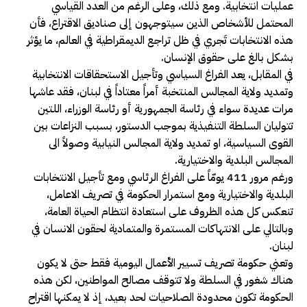
عمليات انتخابية. ومع ذلك، وعلى الرغم من العدد القياسي
المحتمل للأشخاص الذين سيتوجهون إلى صناديق الاقتراع، فأن
هذه الانتخابات تَجري في ظل تراجع الديمقراطية في العالم، ما يؤثر
بشكل بالغ على حقوق الإنسان.
في المقابل، يعد الفراغ السياسي وتأجيل الاستحقاقات الانتخابية
وتمديد ولاية المجالس المنتخبة أمراً معتاداً في لبنان، فقد عاشها
مرات عديدة سواء في رئاسة الجمهورية أو رئاسة الوزراء، اللتين
تتوليان السلطة التنفيذية بموجب الدستور، بسبب النزاعات بين
القوى السياسية، او تمديد ولاية المجالس النيابية وصولاً الى
المجالس البلدية والاختيارية.
ورغم مرور 411 يومّاً على الفراغ الرئاسي ومع تأجيل الانتخابات
البلدية والاختيارية ومع استمرار الحكومة في تصريف الاعامل،
تنعكس كل هذه الظروف على استعادة انتظام الحياة العامة،
وبالتالي على الانتهاكات المستمرة والمتمادية لحقون الانسان في
لبنان.
وتعني حكومة تصريف تسيير الأعمال اليومية فقط حتى لا يكون
هناك شغور في السلطة ولا تتوقف مصالح المواطنين، لكن هذه
الحكومة تكون محدودة الصلاحيات لحد بعيد، إذ لا يمكنها اقتراح