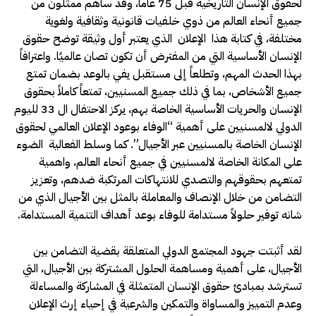
لحقوق الإنسان التاريخية قبل 75 عاما، وقد ساهم ممثلون من
جميع أنحاء العالم من ذوي خلفيات قانونية وثقافية ولغوية
مختلفة، في كتابة هذا الإعلان الذي يعتبر أول وثيقة توضح حقوق
الإنسان الأساسية التي من المفترض أن تكون تصان عالميًا. واعترافاً
بهذا الحدث المهم، وتطلعاً إلى مستقبل يفي بالوعد بضمان تمتع
جميع الأشخاص، بما في ذلك جميع المسنيين، تمتعاً كاملاً بحقوق
الإنسان والحريات الأساسية الخاصة بهم، يركز الاحتفال ال 33 لليوم
الدولي لالمسنيين على أهمية “الوفاء بوعود الإعلان العالمي لحقوق
الإنسان الخاصة بالمسنيين عبر الأجيال”. كما وسلط الفعالية الضوء
على المكانة الخاصة لالمسنيين في جميع أنحاء العالم، واهمية
تمتعهم بحقوقهم والتصدي للانتهاكات المرتكبة ضدهم، وتعزيز
التضامن من خلال الإنصاف والمعاملة بالمثل بين الأجيال الذي من
شانه توفير حلولاً مستدامة للوفاء بوعد أهداف التنمية المستدامة.
لقد أثبتت جهود المجتمع الدولي المتعلقة بقضية التضامن بين
الأجيال، على أهمية ومساهمة الحلول المشتركة بين الأجيال، التي
تسترشد بمبادئ حقوق الإنسان المتمثلة في المشاركة والمساءلة
وعدم التمييز والمساواة والتمكين والشرعية في إحياء إرث الإعلان