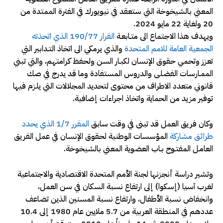
المعني بالشيخوخة التي ستعقد في نيويورك في الفترة الممتدة من
20 ولغاية 22 مايو 2024.
ويهدف هذا الاجتماع الى متـابعـة
القرار 190/77 الذي اتحذته
الجمعية العامة للامم المتحدة
والذي يرمكي الى اتخاذ التـدابير التي
تعزز وتحمي حقوق الإنسان لكبـار السن ولحفظ كرامتهم، والتي تبني
الممـارسات الفضلى والدروس المستفادة وما قد يدرج في صك
قانوني متعدد الاطراف من محتوى لتحديد المجلالات التي يلزم فيها
توفير مزيد من الحماية واتخاذ اجراءات إضافية.
وكان فريق العمل قد تبنى في وقت سابق
المقرر 1/7 الذي يحدد
طرائق مشاركة
المؤسسات الوطنية لحقوق الإنسان في عمل الفريق
العامـل المفتـوح بـاب العضوية المعني بالشيخوخة.
وتشير دراسة أنجزنها لجنة الأمم المتحدة الاقتصادية والاجتماعية
لغرب آسيا (إسكوا) إلى ارتفاع نسبة السكان في سن العمل،
وانخفاض نسبة الأطفال، وارتفاع نسبة المسنين الذين تضاعف
عددهم في المنطقة العربية من 5.7 ملايين عام 1980 إلى 10.4