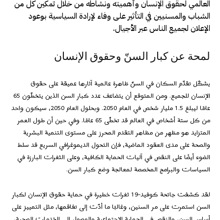
العالمي لحقوق الإنسان وأهميته ونشاطه من خلال تمكين كل من
الشباب والمسنيين في التأثير على وفاء لإرادة السياسية بوعود
الإعلان لجميع الناس عبر الأجيال.
لمحة عن كبار السنّ وحقوق الإنسان
يشكّل تقدّم السكان في السنّ ظاهرة عالمية آثارها عميقة على حقوق
الإنسان للجميع. ومن المتوقع أن يتضاعف عدد كبار السن الذين يتخطّون 65
عامًا ليبلغ 1.5 مليار شخص في العام 2050. وبحلول العام 2050، سيكون واحد
من كل ستة أشخاص في العالم قد تخطّى 65 عامًا. وفي حين أن طول العمر
المتزايد هو مظهر من مظاهر التقدم المحرز على مستوى التنمية البشرية
والصحة على مدى العقود الماضية، فإن التحول الديموغرافي السريع قد سلط
الضوء أيضًا على النقص في آليات الحماية الكافية، وعلى الثغرات البارزة في
السياسات والبرامج المخصصة لمعالجة وضع كبار السن.
لقد كشفت جائحة كوفيد-19 ثغرات خطيرة في حماية حقوق الإنسان لكبار
السن استمرت على مر السنين، وغالبًا ما أدّت إلى تفاقمها، مثل التمييز على
أساس السن، والنقص في الحماية الاجتماعية والوصول إلى الخدمات الصحية،