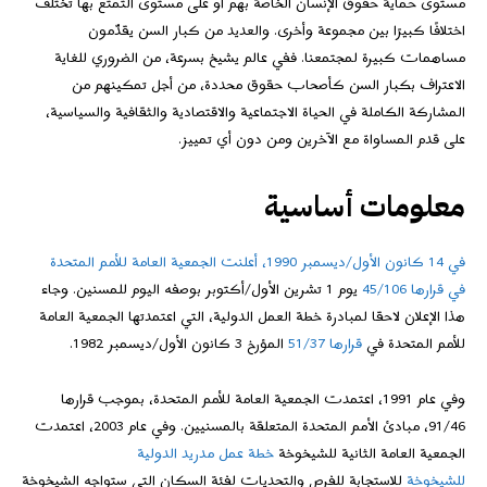
مستوى حماية حقوق الإنسان الخاصة بهم أو على مستوى التمتع بها تختلف
اختلافًا كبيرًا بين مجموعة وأخرى. والعديد من كبار السن يقدّمون
مساهمات كبيرة لمجتمعنا. ففي عالم يشيخ بسرعة، من الضروري للغاية
الاعتراف بكبار السن كأصحاب حقوق محددة، من أجل تمكينهم من
المشاركة الكاملة في الحياة الاجتماعية والاقتصادية والثقافية والسياسية،
على قدم المساواة مع الآخرين ومن دون أي تمييز.
معلومات أساسية
في 14 كانون الأول/ديسمبر 1990، أعلنت الجمعية العامة للأمم المتحدة
في
قرارها 45/106
يوم 1 تشرين الأول/أكتوبر بوصفه اليوم للمسنين. وجاء
هذا الإعلان لاحقا لمبادرة خطة العمل الدولية، التي اعتمدتها الجمعية العامة
للأمم المتحدة في
قرارها 51/37
المؤرخ 3 كانون الأول/ديسمبر 1982.
وفي عام 1991، اعتمدت الجمعية العامة للأمم المتحدة، بموجب قرارها
91/46، مبادئ الأمم المتحدة المتعلقة بالمسنيين. وفي عام 2003، اعتمدت
الجمعية العامة الثانية للشيخوخة
خطة عمل مدريد الدولية
للشيخوخة
للاستجابة للفرص والتحديات لفئة السكان التي ستواجه الشيخوخة