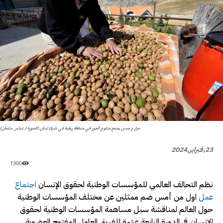
مزارع مسن يجمع منتوج الجوز في منطقة ريفية في شرق لبنان (الصورة لـ عباس سلمان)
23,فبراير,2024
1300
نظم التحالف العالمي للمؤسسات الوطنية لحقوق الإنسان
اجتماع
عمل
اول من أمس ضم ممثلين عن مختلف المؤسسات الوطنية
حول العالم لمناقشة سبل مساهمة المؤسسات الوطنية لحقوق
الانسان في الدورة الرابعة عشرة للفريق العامل المفتوح العضوية