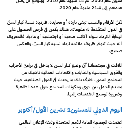
ملايين عام 2000، ثم 14 مليوناً عام 2010، ويتوقع أن يصل
عددهم إلى 21.4 مليوناً عام 2020.
لكنّ الأرقام والنسب تبقى باردة أو محايدة. فازدياد نسبة كبار السنّ
في الدول المتقدمة له مقوماته. هناك يكمن في فرص الحصول على
الرعاية اللازمة، سواء أكانت صحية أو اجتماعية أو مادية. فالمعروف
أنه حيث تتوفر ظروف ملائمة تزداد نسبة كبار السنّ، والعكس
صحيح.
اللافت في مجتمعاتنا أنّ وضع كبار السن لا يدخل في برامج الأحزاب
والقوى السياسية والنقابات والاتحادات العمالية ناهيك عن
المجتمع المدني. خلاف ذلك ما يحدث في الدول الصناعية، حيث
يحتدم الجدل بين قوى ومكونات المجتمع حول هذه الظاهرة
وضرورة توسيع التقديمات إليها.
اليوم الدولي للمسنين1 تشرين الأول/أكتوبر
اعتمدت الجمعية العامة للأمم المتحدة وثيقة الإعلان العالمي