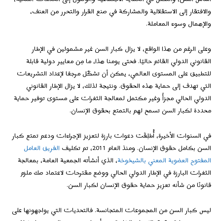
والافتقار إلى الاستقلالية والمشاركة في صنع القرار والتحرر من العنف،
والإهمال وسوء المعاملة.
وعلى الرغم من هذا الواقع، لا يزال كبار السن غير مشمولين في الإطار
القانوني الدولي القائم حاليًا. فحتى يومنا هذا، ما مِن معايير دولية قابلة
للتطبيق على المستوى العالمي، يمكن أن تشكّل مرجعًا لإعداد التشريعات
التي تهدف إلى حماية هذه الحقوق. ونتيجة لذلك، لا يزال الإطار القانوني
الدولي الحالي مجزأً وغير مكتمل لمعالجة الثغرات على مستوى توفير حماية
محددة لكبار السن تسمح لهم بالتمتع بحقوق الإنسان.
في السنوات الأخيرة، أُطلِقَت دعوات بارزة لتعزيز الإجراءات ودعم تمتع كبار
السن بكامل حقوق الإنسان. ومنذ العام 2011، تم تكليف
الفريق العامل
المفتوح العضوية المعني بالشيخوخة
، الذي أنشأته الجمعية العامة، بمعالجة
الثغرات البارزة في الإطار الدولي الحالي ووضع مقترحات لاعتماد صك ملزم
قانونًا من شأنه تعزيز حماية حقوق الإنسان لكبار السن.
ليس كبار السن من المجموعات المتجانسة. فالتحديات التي يواجهونها على