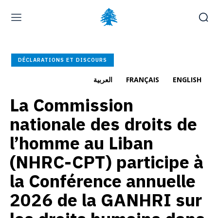
Page d’accueil
À la une
Déposer une plainte
DÉCLARATIONS ET DISCOURS
Carrières
العربية
FRANÇAIS
ENGLISH
La Commission
jeudi, août 6, 2026
العربية
(
Arabe
)
English
(
Anglais
)
nationale des droits de
l’homme au Liban
(NHRC-CPT) participe à
la Conférence annuelle
2026 de la GANHRI sur