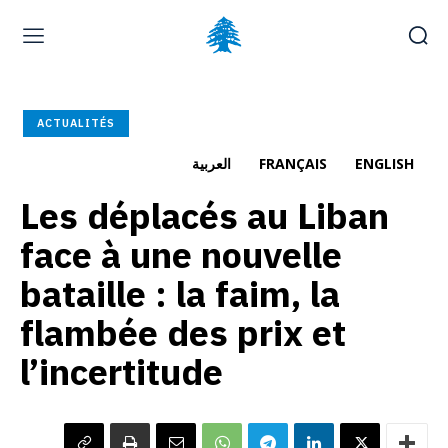
Page d’accueil
À la une
Déposer une plainte
ACTUALITÉS
Carrières
العربية
FRANÇAIS
ENGLISH
Les déplacés au Liban
jeudi, août 6, 2026
العربية
(
Arabe
)
English
(
Anglais
)
face à une nouvelle
bataille : la faim, la
flambée des prix et
l’incertitude