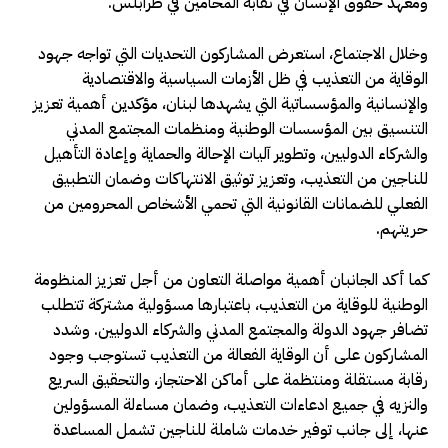
ومعهد حقوق الإنسان في نقابة المحامين في طرابلس.
وخلال الاجتماع، استعرض المشاركون التحديات التي تواجه جهود
الوقاية من التعذيب في ظل الأزمات السياسية والاقتصادية
والإنسانية والمؤسساتية التي يشهدها لبنان، مؤكدين أهمية تعزيز
التنسيق بين المؤسسات الوطنية ومنظمات المجتمع المدني
والشركاء الدوليين، وتطوير آليات الإحالة والحماية وإعادة التأهيل
للناجين من التعذيب، وتعزيز توثيق الانتهاكات وضمان التطبيق
الفعلي للضمانات القانونية التي تحمي الأشخاص المحرومين من
حريتهم.
كما أكد الجانبان أهمية مواصلة التعاون من أجل تعزيز المنظومة
الوطنية للوقاية من التعذيب، باعتبارها مسؤولية مشتركة تتطلب
تضافر جهود الدولة والمجتمع المدني والشركاء الدوليين. وشدد
المشاركون على أن الوقاية الفعالة من التعذيب تستوجب وجود
رقابة مستقلة ومنتظمة على أماكن الاحتجاز، والتحقيق السريع
والنزيه في جميع ادعاءات التعذيب، وضمان مساءلة المسؤولين
عنها، إلى جانب توفير خدمات شاملة للناجين تشمل المساعدة