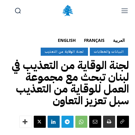
الوظائف والتدريب
تقديم شكوى
آخر المستجدات
الرئيسية
العربية
FRANÇAIS
ENGLISH
تواصل معنا
البيانات والخطابات
لجنة الوقاية من التعذيب
لجنة الوقاية من التعذيب في
الأحد, أغسطس 9, 2026
Français
(
الفرنسية
)
English
(
الإنجليزية
)
لبنان تبحث مع مجموعة
العمل للوقاية من التعذيب
سبل تعزيز التعاون