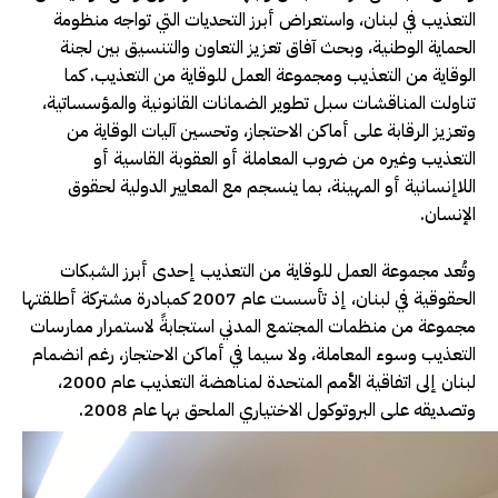
التعذيب في لبنان، واستعراض أبرز التحديات التي تواجه منظومة
الحماية الوطنية، وبحث آفاق تعزيز التعاون والتنسيق بين لجنة
الوقاية من التعذيب ومجموعة العمل للوقاية من التعذيب. كما
تناولت المناقشات سبل تطوير الضمانات القانونية والمؤسساتية،
وتعزيز الرقابة على أماكن الاحتجاز، وتحسين آليات الوقاية من
التعذيب وغيره من ضروب المعاملة أو العقوبة القاسية أو
اللاإنسانية أو المهينة، بما ينسجم مع المعايير الدولية لحقوق
الإنسان.
وتُعد مجموعة العمل للوقاية من التعذيب إحدى أبرز الشبكات
الحقوقية في لبنان، إذ تأسست عام 2007 كمبادرة مشتركة أطلقتها
مجموعة من منظمات المجتمع المدني استجابةً لاستمرار ممارسات
التعذيب وسوء المعاملة، ولا سيما في أماكن الاحتجاز، رغم انضمام
لبنان إلى اتفاقية الأمم المتحدة لمناهضة التعذيب عام 2000،
وتصديقه على البروتوكول الاختياري الملحق بها عام 2008.