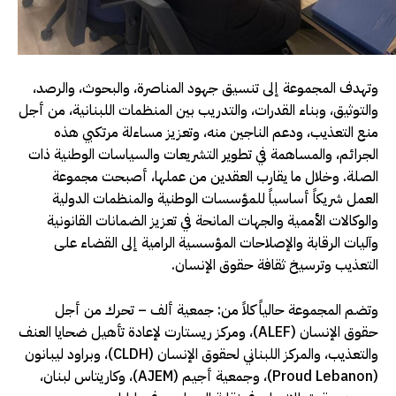
وتهدف المجموعة إلى تنسيق جهود المناصرة، والبحوث، والرصد،
والتوثيق، وبناء القدرات، والتدريب بين المنظمات اللبنانية، من أجل
منع التعذيب، ودعم الناجين منه، وتعزيز مساءلة مرتكبي هذه
الجرائم، والمساهمة في تطوير التشريعات والسياسات الوطنية ذات
الصلة. وخلال ما يقارب العقدين من عملها، أصبحت مجموعة
العمل شريكاً أساسياً للمؤسسات الوطنية والمنظمات الدولية
والوكالات الأممية والجهات المانحة في تعزيز الضمانات القانونية
وآليات الرقابة والإصلاحات المؤسسية الرامية إلى القضاء على
التعذيب وترسيخ ثقافة حقوق الإنسان.
وتضم المجموعة حالياً كلاً من: جمعية ألف – تحرك من أجل
حقوق الإنسان (ALEF)، ومركز ريستارت لإعادة تأهيل ضحايا العنف
والتعذيب، والمركز اللبناني لحقوق الإنسان (CLDH)، وبراود ليبانون
(Proud Lebanon)، وجمعية أجيم (AJEM)، وكاريتاس لبنان،