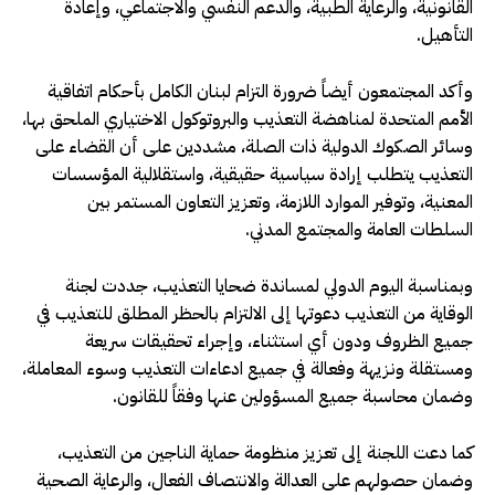
القانونية، والرعاية الطبية، والدعم النفسي والاجتماعي، وإعادة
التأهيل.
وأكد المجتمعون أيضاً ضرورة التزام لبنان الكامل بأحكام اتفاقية
الأمم المتحدة لمناهضة التعذيب والبروتوكول الاختياري الملحق بها،
وسائر الصكوك الدولية ذات الصلة، مشددين على أن القضاء على
التعذيب يتطلب إرادة سياسية حقيقية، واستقلالية المؤسسات
المعنية، وتوفير الموارد اللازمة، وتعزيز التعاون المستمر بين
السلطات العامة والمجتمع المدني.
وبمناسبة اليوم الدولي لمساندة ضحايا التعذيب، جددت لجنة
الوقاية من التعذيب دعوتها إلى الالتزام بالحظر المطلق للتعذيب في
جميع الظروف ودون أي استثناء، وإجراء تحقيقات سريعة
ومستقلة ونزيهة وفعالة في جميع ادعاءات التعذيب وسوء المعاملة،
وضمان محاسبة جميع المسؤولين عنها وفقاً للقانون.
كما دعت اللجنة إلى تعزيز منظومة حماية الناجين من التعذيب،
وضمان حصولهم على العدالة والانتصاف الفعال، والرعاية الصحية