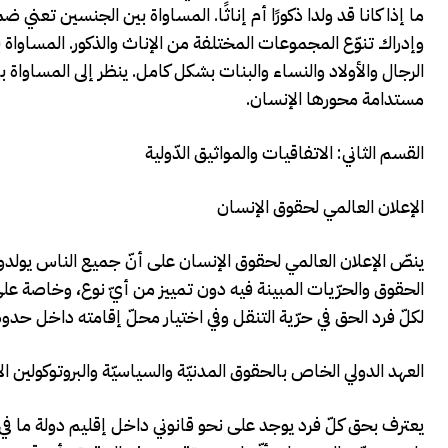
ما إذا كانا قد ولدا ذكورًا أم إناثًا. المساواة بين الجنسين تعني 
وإدراك تنوّع المجموعات المختلفة من الإناث والذكور. المساوا
الرجال والأولاد والنساء والبنات بشكل كامل. ينظر إلى المساواة
مستدامة محورها الإنسان.
القسم الثاني: الاتفاقيات والمواثيق الدّولية
الإعلان العالمي لحقوق الإنسان
ينصّ الإعلان العالمي لحقوق الإنسان على أنّ جميع الناس يولدون أ
لكلّ فرد الحق في حرّية التنقل وفي اختيار محلّ إقامته داخل حدود 
العهد الدولي الخاص بالحقوق المدنيّة والسياسيّة والبروتوكولين ال
يعترف بحق كلّ فرد يوجد على نحو قانوني داخل إقليم دولة ما في حر