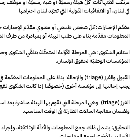
مرتكب الانتهاكات: كلّ هیئة رسمیّة أو شبه رسمیّة أو موظف رسمي
في لبنان، أو الاتفاقيات الدّولية التي تعهّد لبنان احترامها
مقدّم الإخبارات: كلّ شخص طبيعي أو معنوي مقدّم الإخبارات ح
المعلومات مقدّمة بناء على طلب الهيئة أو بمبادرة من طرف ال
استلام الشكوى: هي المرحلة الأوّلية المتمثّلة بتلقّي الشكوى و
المؤسّسات الوطنيّة لحقوق الإنسان.
القبول والفرز (triage) والإحالة: بناءً على المعلو
يجب إحالتها إلى مؤسّسة أخرى (خصوصًا إذا كانت الشكوى تقع 
ولضمان معالجة الحالات الطارئة في الوقت المناسب.
التحقيق: يشمل ذلك جمع المعلومات والأدلّة الوثائقيّة، وإجراء 
الأساليب الأخرى لجمع المعلومات.