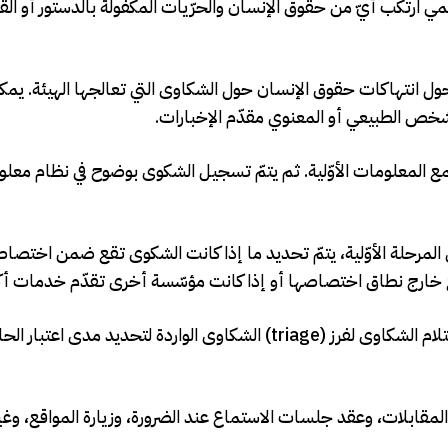
 ارتكب أيّ من حقوق الإنسان والحرّيات المكفولة بالدستور أو القوا
ول انتهاكات حقوق الإنسان حول الشكاوى التي تعالجها الهيئة. يمك
شخص الطبيعي أو المعنوي مقدّم الإخبارات.
جمع المعلومات الأوّلية. ثم يتمّ تسجيل الشكوى بوضوح في نظام معل
مات المقدّمة في المرحلة الأوّلية، يتمّ تحديد ما إذا كانت الشكوى تقع ضمن اختص
خارج نطاق اختصاصها أو إذا كانت مؤسّسة أخرى تقدّم خدمات أكث
الفرز (triage): وهي المرحلة التي تقوم بها الهيئة مباشرة بعد استلام الشكاوى لفرز (triage) الشكاوى الواردة لتحديد 
المقابلات، وعقد جلسات الاستماع عند الضرورة، وزيارة المواقع، وغ