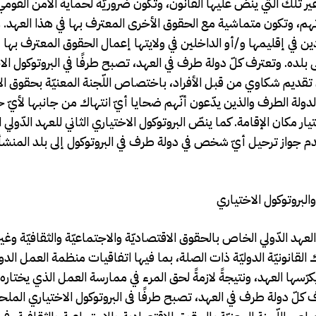
ير تلك التي ينصّ عليها القانون، وتكون ضروريّة لحماية الأمن القومي
ياتهم، وتكون متماشية مع الحقوق الأخرى المعترف بها في هذا العهد.
موجودين في إقليمها و/أو الداخلين في ولايتها إعمال الحقوق المعترف بها 
لده. وتعترف كلّ دولة طرف في العهد، تصبح طرفًا في البروتوكول الاخ
 تقديم شكاوي من قبل الأفراد، باختصاص اللّجنة المعنيّة بحقوق ال
الدولة الطرف والذين يدّعون أنّهم ضحايا أيّ انتهاك من جانبها لأيّ
تيار مكان الإقامة. كما ينصّ البروتوكول الاختياري الثاني للعهد الدّول
دم جواز ترحيل أيّ شخص في دولة طرف في البروتوكول إلى بلد المنشأ
البروتوكول الاختياري
هد الدّولي الخاص بالحقوق الاقتصاديّة والاجتماعيّة والثقافيّة وغ
لقانونيّة الدوليّة ذات الصلة، بما فيها اتفاقيات منظمة العمل الدول
ّسها العهد، ونتيجةً لازمةً لحق المرء في ممارسة العمل الذي يختاره 
لإنسان. وتعترف كلّ دولة طرف في العهد، تصبح طرفًا فى البروتوكول الاختياري الم