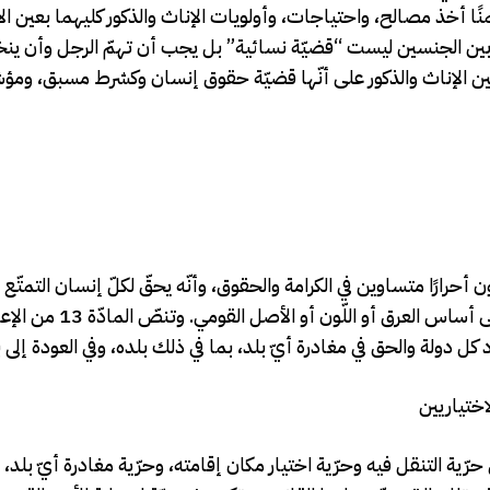
ضمنًا أخذ مصالح، واحتياجات، وأولويات الإناث والذكور كليهما بعين الا
ة بين الجنسين ليست “قضيّة نسائية” بل يجب أن تهمّ الرجل وأن ين
 بين الإناث والذكور على أنّها قضيّة حقوق إنسان وكشرط مسبق، ومؤ
حرارًا متساوين في الكرامة والحقوق، وأنّه يحقّ لكلّ إنسان التمتّع
الحقوق والحرّيات المبينة فيه دون تمييز من أيّ نوع، وخاصة
كل دولة والحق في مغادرة أيّ بلد، بما في ذلك بلده، وفي العودة إلى ب
اختياريين
ّية التنقل فيه وحرّية اختيار مكان إقامته، وحرّية مغادرة أيّ بلد، 