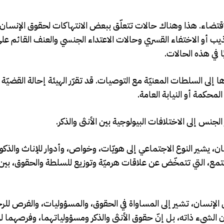
قتضاء. هذا وهناك حالات تتعلّق ببعض الانتهاكات لحقوق الإنسان 
عذيب أو الاختفاء القسري وحالات الاعتداء الجنسي والعنف القائم 
ا في هذه الحالات.
ها إلى السلطات المعنيّة مع التوصيات. قد تقرّر الهيئة إحالة القضيّة
لمحكمة أو النيابة العامة.
س إلى الاختلافات البيولوجية بين الأنثى والذكر.
يشير النوع الاجتماعي إلى هويّات، وخواص، وأدوار للإناث والذكور
مجتمع، التي تتمخّض عن علاقات هرميّة وتوزيع للسلطة والحقوق، بين 
لإنسان، تشير إلى المساواة في الحقوق، والمسؤوليات، والفرص للرج
ان الشيء ذاته، بل إنّ حقوق الأنثى والذكر ومسؤولياتهما، وفرصهما 