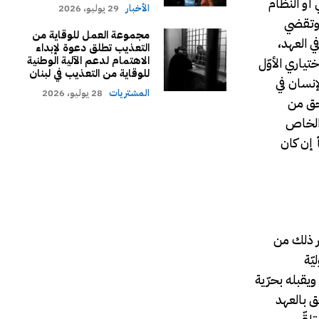
 أو النظام
الأخبار
29 يوليو، 2026
 وتقضي
مجموعة العمل للوقاية من
في العهد،
التعذيب تطلق دعوة لإبداء
الاهتمام لدعم الآلية الوطنية
تياري الأوّل
للوقاية من التعذيب في لبنان
إنسان في
المشتريات
28 يوليو، 2026
 حق من
ي الخاص
 إن كان
ير ذلك من
يّة
ويقبله بحرّية
لحق بالعهد