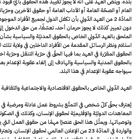
بلده. وينصّ العهد على أنّه لا يجوز تقييد هذه الحقوق بأيّ قيود غ
العام أو الصحّة العامة أو الآداب العامة أو حقوق الآخرين وحرّ
المادّة 2 من العهد الدّولي بأن تكفل الدول لجميع الأفراد ال
دون تمييز. كذلك لا يجوز حرمان أحد، تعسّفًا، من حق الدخول إلى ب
الملحق بالعهد الدّولي الخاص بالحقوق المدنيّة والسياسية بشأن
استلام ونظر الرسائل المقدمة من الأفراد الداخلين في ولاية تلك 
الحقوق المقرّرة في العهد بما فيها الحقّ في حرّية التنقل وحرّية اخ
بالحقوق المدنية والسياسية والهادف إلى إلغاء عقوبة الإعدام بع
سيواجه عقوبة الإعدام في هذا البلد.
العهد الدّولي الخاص بالحقوق الاقتصادية والاجتماعية والثقافية و
يُعترف بحقّ كلّ شخص في التمتّع بشروط عمل عادلة ومرضية في الع
المعاهدات الدوليّة والإقليميّة لحقوق الإنسان، وكذلك في الصكوك ا
وتوصياتها. ويمثّل هذا الحق عنصرًا مهمًا من حقوق العمل التي يكر
والواردة في المادّة 23 من الإعلان العالمي لحقوق ا