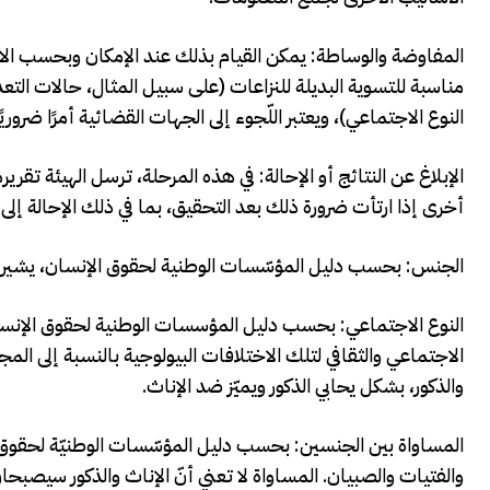
المفاوضة والوساطة: يمكن القيام بذلك عند الإمكان وبحسب الا
مناسبة للتسوية البديلة للنزاعات (على سبيل المثال، حالات الت
النوع الاجتماعي)، ويعتبر اللّجوء إلى الجهات القضائية أمرًا ضروريً
الإبلاغ عن النتائج أو الإحالة: في هذه المرحلة، ترسل الهيئة تقرير
أخرى إذا ارتأت ضرورة ذلك بعد التحقيق، بما في ذلك الإحالة إلى ا
الجنس: بحسب دليل المؤسّسات الوطنية لحقوق الإنسان، يشير الجن
النوع الاجتماعي: بحسب دليل المؤسسات الوطنية لحقوق الإنسان، 
الاجتماعي والثقافي لتلك الاختلافات البيولوجية بالنسبة إلى ال
والذكور، بشكل يحابي الذكور ويميّز ضد الإناث.
المساواة بين الجنسين: بحسب دليل المؤسّسات الوطنيّة لحقوق ا
والفتيات والصبيان. المساواة لا تعني أنّ الإناث والذكور سيصبح