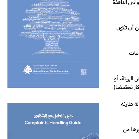
نين النافذة
ن أن تكون
ومات
اص الهيئة، أو
ر تخصّصًا).
مدى اعتبار الحالة طارئة
يرها من