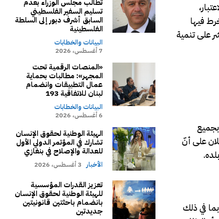
تطالب مجلس الوزراء بعدم
عتبار،
تسليم السفير الفلسطيني
خرط فيها
السابق أشرف دبور إلى السلطة
الفلسطينية
شر على تنمية
البيانات والخطابات
7 أغسطس، 2026
«المنصات الرقمية تحت
المجهر»: مطالبات بحماية
عمال التطبيقات وانضمام
لبنان للاتفاقية 193
البيانات والخطابات
6 أغسطس، 2026
 بجميع
الهيئة الوطنية لحقوق الإنسان
 على أساس العرق أو اللّون أو الأصل القومي. وتنصّ المادّة 13 من الإعلان على أنّ
تشارك في المؤتمر الدولي الأول
للعدالة والإصلاح في بنغازي
لده.
الأخبار
3 أغسطس، 2026
تعزيز القدرات المؤسسية
للهيئة الوطنية لحقوق الإنسان
بانضمام باحثتين قانونيتين
بما في ذلك
جديدتين