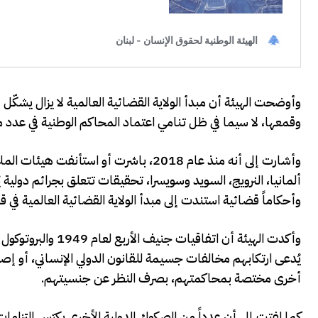
وأوضحت الهيئة أن مبدأ الولاية القضائية العالمية لا يزال يشكّل
وقمعها، لا سيما في ظل تنامي اعتماد المحاكم الوطنية في عدد من 
وأشارت إلى أنه منذ عام 2018، باشرت أو اس
ألمانيا، النرويج، السويد وسويسرا، تحقيقات تتعلق بجرائم دولي
وأحكاماً قضائية استندت إلى مبدأ الولاية القضائية العالمية في
يُدعى ارتكابهم مخالفات جسيمة للقانون الدولي الإنساني، أو إص
أخرى مختصة بمحاكمتهم، بصرف النظر عن جنسيتهم.
كما لفتت إلى أن عدداً من الصكوك الدولية الأخرى يكرّس التزامات