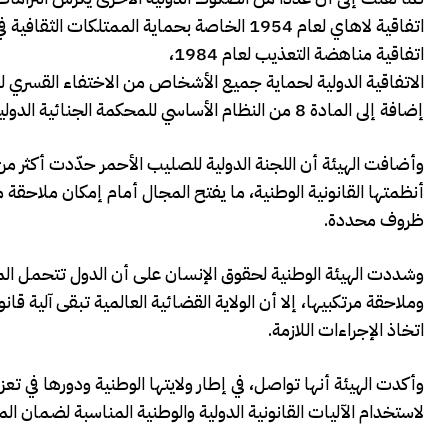
اتفاقية لاهاي لعام 1954 الخاصة بحماية الممتلكات الثقافية في حالة نزاع مسلح وبروتوكولها الثاني لعام 1999،
اتفاقية مناهضة التعذيب لعام 1984،
الاتفاقية الدولية لحماية جميع الأشخاص من الاختفاء القسري لعام 6
إضافة إلى المادة 8 من النظام الأساسي للمحكمة الجنائية الدولية لعام 1998 المتعلقة بجرائم الحرب.
وأضافت الهيئة أن اللجنة الدولية للصليب الأحمر حدّدت أكثر من
أنظمتها القانونية الوطنية، ما يفتح المجال أمام إمكان ملاحقة م
ظروف محددة.
وشددت الهيئة الوطنية لحقوق الإنسان على أن الدول تتحمل المسؤ
وملاحقة مرتكبيها، إلا أن الولاية القضائية العالمية تبقى آلية
اتخاذ الإجراءات اللازمة.
وأكدت الهيئة أنها تواصل، في إطار ولايتها الوطنية ودورها في تعزي
لاستخدام الآليات القانونية الدولية والوطنية المناسبة لضمان ا