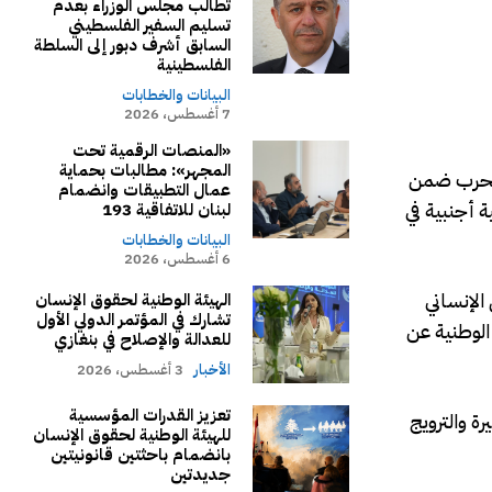
تطالب مجلس الوزراء بعدم
تسليم السفير الفلسطيني
السابق أشرف دبور إلى السلطة
الفلسطينية
البيانات والخطابات
7 أغسطس، 2026
«المنصات الرقمية تحت
المجهر»: مطالبات بحماية
 الحرب ضمن
عمال التطبيقات وانضمام
ة أجنبية في
لبنان للاتفاقية 193
البيانات والخطابات
6 أغسطس، 2026
الإنساني
الهيئة الوطنية لحقوق الإنسان
تشارك في المؤتمر الدولي الأول
الوطنية عن
للعدالة والإصلاح في بنغازي
الأخبار
3 أغسطس، 2026
تعزيز القدرات المؤسسية
رة والترويج
للهيئة الوطنية لحقوق الإنسان
بانضمام باحثتين قانونيتين
جديدتين