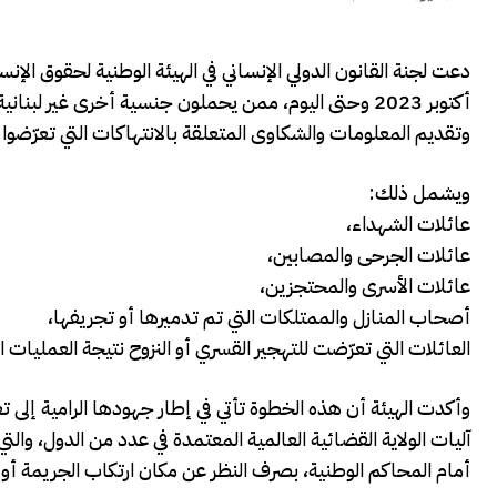
دعت لجنة القانون الدولي الإنساني في
الهيئة الوطنية لحقوق الإنس
أكتوبر 2023 وحتى اليوم، ممن يحملون جنسية أخرى غير لبن
وتقديم المعلومات والشكاوى المتعلقة بالانتهاكات التي تعرّضوا ل
ويشمل ذلك:
عائلات الشهداء،
عائلات الجرحى والمصابين،
عائلات الأسرى والمحتجزين،
أصحاب المنازل والممتلكات التي تم تدميرها أو تجريفها،
العائلات التي تعرّضت للتهجير القسري أو النزوح نتيجة العمليات ا
وأكدت الهيئة أن هذه الخطوة تأتي في إطار جهودها الرامية إلى تع
آليات الولاية القضائية العالمية المعتمدة في عدد من الدول، والت
أمام المحاكم الوطنية، بصرف النظر عن مكان ارتكاب الجريمة أو 