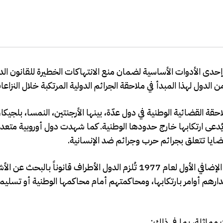
 إحدى الأدوات الأساسية لضمان منع الانتهاكات الخطيرة للقانون الدو
الدول لهذا المبدأ في ملاحقة الجرائم الدولية المرتكبة خلال النزاع
تأنفت هيئات الملاحقة القضائية الوطنية في دول عدّة، بينها الأرجنتين، النمسا، بلجيك
ة يُدعى ارتكابها خارج حدودها الوطنية. كما شهدت دول أوروبية مت
 قضايا تتعلق بجرائم حرب وجرائم ضد الإنسانية.
وأكدت الهيئة أن اتفاقيات جنيف الأربع لعام 1949 والبروتوكول الإضافي الأول لعام 1977 تُلزم الدول الأطراف 
دارهم أوامر بارتكابها، ومحاكمتهم أمام محاكمها الوطنية أو تسليم
 مماثلة، بما في ذلك: