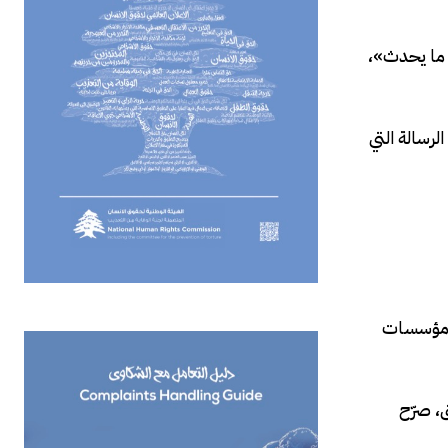
ا ما يحدث»،
رسالة التي
لى مؤسسات
ق، صرّح