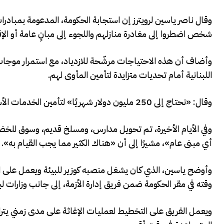
شخص اضطروا إلى مغادرة منازلهم واللجوء إلى مبانٍ عامة أو الإق
وأضاف أن هذه الاحتياجات مرشّحة للازدياد، مع استمرار موجات ال
اللبنانية أمام تحديات متزايدة لتأمين المأوى لهم.
وقال: «نحتاج إلى 250 مليون دولار شهريًا» لتأمين الخدمات الأساسية للنازحين، بما في ذلك الغذاء والمياه والصرف الصحي والتعليم.
وفي الأيام الأخيرة، تم تحويل مدارس، ومسلخ قديم، وسوق للخض
أي مبنى عام»، مشيرًا إلى أن «هناك الكثير مما يجب القيام به».
وأوضح ياسين، الذي كان يشغل منصبه كوزير للبيئة ويعمل على الو
وقته في مقر الحكومة ضمن فريق إدارة الأزمة، إلى جانب وزارات لبن
ويعمل الفريق على التخطيط لعمليات الإغاثة على مدى زمني يترا