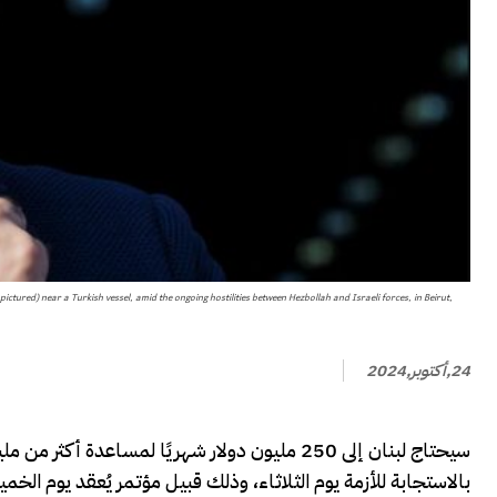
tured) near a Turkish vessel, amid the ongoing hostilities between Hezbollah and Israeli forces, in Beirut,
24,أكتوبر,2024
سيحتاج لبنان إلى 250 مليون دولار شهريًا لمساع
بالاستجابة للأزمة يوم الثلاثاء، وذلك قبيل مؤتمر يُعقد يوم الخ