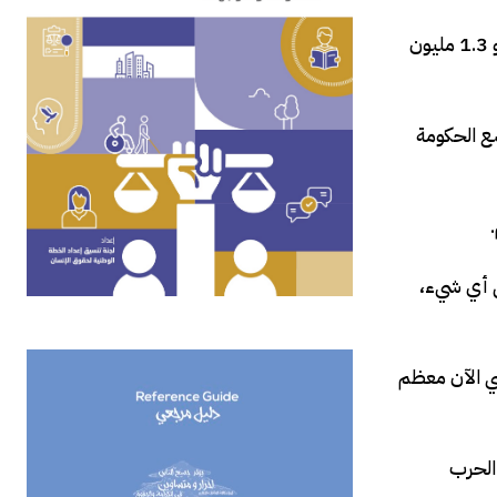
وقال ناصر ياسين لرويترز إن استجابة الحكومة، المدعومة بمبادرات محلية ومساعدات دولية، لا تغطي سوى 20% من احتياجات نحو 1.3 مليون
ضع الحكومة
ل أي شيء،
ضي الآن معظم
الحرب