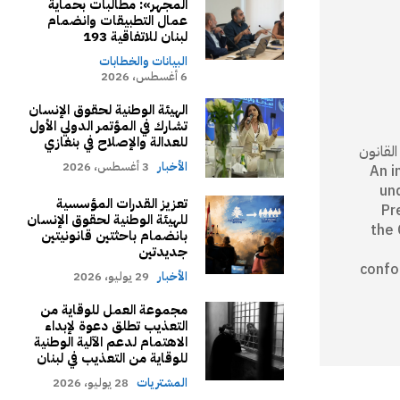
المجهر»: مطالبات بحماية
عمال التطبيقات وانضمام
لبنان للاتفاقية 193
البيانات والخطابات
6 أغسطس، 2026
الهيئة الوطنية لحقوق الإنسان
تشارك في المؤتمر الدولي الأول
للعدالة والإصلاح في بنغازي
كام القانون
الأخبار
3 أغسطس، 2026
An independ
un
تعزيز القدرات المؤسسية
Pr
للهيئة الوطنية لحقوق الإنسان
the 
بانضمام باحثتين قانونيتين
جديدتين
confo
الأخبار
29 يوليو، 2026
مجموعة العمل للوقاية من
التعذيب تطلق دعوة لإبداء
الاهتمام لدعم الآلية الوطنية
للوقاية من التعذيب في لبنان
المشتريات
28 يوليو، 2026