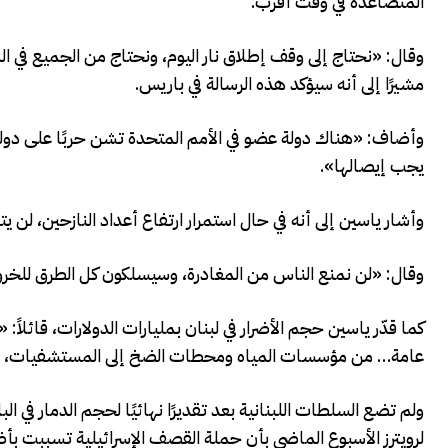
المتصاعدة في وقت أقرب.
وقال: «نحتاج إلى وقف إطلاق نار اليوم، ونحتاج من الجميع في ال
مشيرًا إلى أنه سيؤكد هذه الرسالة في باريس.
وأضاف: «هناك دولة عضو في الأمم المتحدة تشن حربًا على دولة ص
يجب إيصالها».
وأشار ياسين إلى أنه في حال استمرار ارتفاع أعداد النازحين، لن
وقال: «لن نمنع الناس من المغادرة، وسيسلكون كل الطرق للخرو
كما قدّر ياسين حجم الأضرار في لبنان بمليارات الدولارات، قائلا
عامة… من مؤسسات المياه ومحطات الضخ إلى المستشفيات، وكله
ولم تضع السلطات اللبنانية بعد تقديرًا نهائيًا لحجم الدمار في الب
لرويترز الأسبوع الماضي بأن حملة القصف الإسرائيلية تسببت بأضرار تُقدّر بنحو