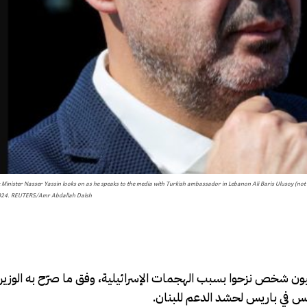
inister Nasser Yassin looks on as he speaks to the media with Turkish ambassador in Lebanon Ali Baris Ulusoy (not pic
2024. REUTERS/Amr Abdallah Dalsh
دة أكثر من مليون شخص نزحوا بسبب الهجمات الإسرائيلية، وفق ما صرّح به الوزي
ميس في باريس لحشد الدعم للبنان.