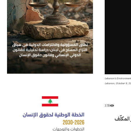
Lebanon's Environment M
Lebanon, October 9, 
378
ر المكلّف