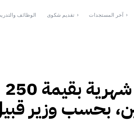
آخر المستجدات
تقديم شكوى
الوظائف والتدري
الوظائف والتدريب
تقديم شكوى
آخر المستجدات
الرئيسية
2026
English
(
الإنجليزية
)
لبنان يواجه فاتورة شهرية بقيمة 250
حين، بحسب وزير قبي