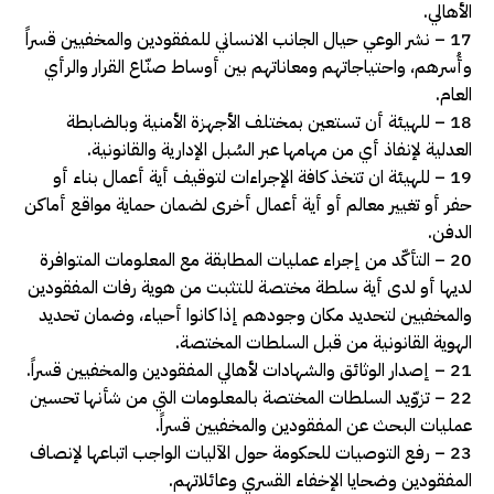
الأهالي.
17 – نشر الوعي حيال الجانب الانساني للمفقودين والمخفيين قسراً
وأُسرهم، واحتياجاتهم ومعاناتهم بين أوساط صنّاع القرار والرأي
العام.
18 – للهيئة أن تستعين بمختلف الأجهزة الأمنية وبالضابطة
العدلية لإنفاذ أي من مهامها عبر السُبل الإدارية والقانونية.
19 – للهيئة ان تتخذ كافة الإجراءات لتوقيف أية أعمال بناء أو
حفر أو تغيير معالم أو أية أعمال أخرى لضمان حماية مواقع أماكن
الدفن.
20 – التأكّد من إجراء عمليات المطابقة مع المعلومات المتوافرة
لديها أو لدى أية سلطة مختصة للتثبت من هوية رفات المفقودين
والمخفيين لتحديد مكان وجودهم إذا كانوا أحياء، وضمان تحديد
الهوية القانونية من قبل السلطات المختصة.
21 – إصدار الوثائق والشهادات لأهالي المفقودين والمخفيين قسراً.
22 – تزوّيد السلطات المختصة بالمعلومات التي من شأنها تحسين
عمليات البحث عن المفقودين والمخفيين قسراً.
23 – رفع التوصيات للحكومة حول الآليات الواجب اتباعها لإنصاف
المفقودين وضحايا الإخفاء القسري وعائلاتهم.