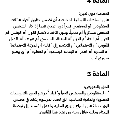
المادة 4
المعاملة دون تمييز:
على السلطات اللبنانية المختصة أن تضمن حقوق أفراد عائلات
المفقود
ين أو المخفيين قسراً دون تمييز، فيما إذا كان الشخص
المخفي عسكرياً أم مدنياً, ودون الاخذ بالاعتبار اللون أم الجنس أم
العرق أم اللغة أم الدين أم المعتقد السياسي أم غيرها، أم الأصل
القومي أم الاجتماعي أم الانتماء إلى أقلية أم المرتبة الاجتماعية
أم المادية أم العمر أم الإعاقة الجسدية أم العقلية أم أي وضع
تمييزي آخر
.
المادة 5
الحق بالتعويض:
أ -­ للمفقودين والمخفيين قسراً وأفراد أُسرهم الحق بالتعويضات
المعنوية والمادية المناسبة التي تحدد بمرسوم يتخذ في مجلس
الوزراء بناءً على اقتراح وزيري المالية والعدل المُسند إلى توصية
الهيئة، وذلك خلال سنة من نفاذ هذا القانون.