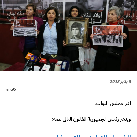
5,يناير,2018
806
أقر مجلس النواب
،
وينشر رئيس الجمهورية القانون التالي نصه
: