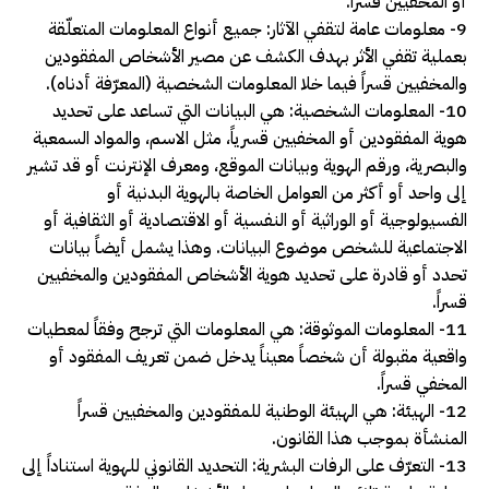
أو المخفيين قسراً.
9- معلومات عامة لتقفي الآثار: جميع أنواع المعلومات المتعلّقة
بعملية تقفي الأثر بهدف الكشف عن مصير الأشخاص المفقودين
والمخفيين قسراً فيما خلا المعلومات الشخصية (المعرّفة أدناه).
10- المعلومات الشخصية: هي البيانات التي تساعد على تحديد
هوية المفقودين أو المخفيين قسرياً، مثل الاسم، والمواد السمعية
والبصرية، ورقم الهوية وبيانات الموقع، ومعرف الإنترنت أو قد تشير
إلى واحد أو أكثر من العوامل الخاصة بالهوية البدنية أو
الفسيولوجية أو الوراثية أو النفسية أو الاقتصادية أو الثقافية أو
الاجتماعية للشخص موضوع البيانات. وهذا يشمل أيضاً بيانات
تحدد أو قادرة على تحديد هوية الأشخاص المفقودين والمخفيين
قسراً.
11- المعلومات الموثوقة: هي المعلومات التي ترجح وفقاً لمعطيات
واقعية مقبولة أن شخصاً معيناً يدخل ضمن تعريف المفقود أو
المخفي قسراً.
12- الهيئة: هي الهيئة الوطنية للمفقودين والمخفيين قسراً
المنشأة بموجب هذا القانون.
13- التعرّف على الرفات البشرية: التحديد القانوني للهوية استناداً إلى