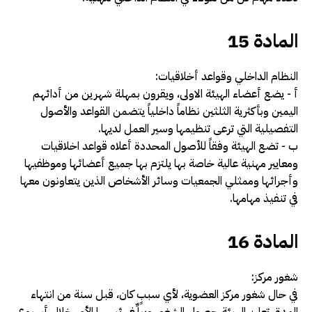
المادة 15
النظام الداخلي وقواعد أخلاقيات:
أ -­ يضع أعضاء الهيئة الاولى، ويقرون بمهلة شهرين من أدائهم
اليمين وبأكثرية الثلثين نظاماً داخلياً يتضمن القواعد والأصول
التفصيلية التي ترعى تنظيمها وسير العمل لديها.
ب -­ تضع الهيئة وفقاً للأصول المحددة أعلاه قواعد اخلاقيات
ومعايير مهنية عالية خاصة بها يلتزم بها جميع أعضائها وموظفيها
وأجرائها وممثلي الجمعيات وسائر الأشخاص الذين يتعاونون معها
في تنفيذ مهامها
.
المادة 16
شغور مركز:
في حال شغور مركز العضوية، لأي سببٍ كان، قبل سنة من انتهاء
المدة، تعلن الهيئة حصول الشغور ويبلِّغ رئيسها الأمر خلال أسبوع