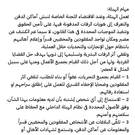
مهام الهيئة:
تعمل الهيئة، وعند الاقتضاء اللجنة الخاصة لنبش أماكن الدفن
والتعرف إلى هويات الرفات المدفونة فيها، على تأمين الحقوق
وتنفيذ الموجبات المحددة في هذا القانون، لا سيما عبر الكشف عن
مصير ومكان تواجد المفقودين والمخفيين قسراً وإعلام أهاليهم
بانتظام حول الإنجازات والتحديات خلال العملية،
وتقفي أثر الرفات البشرية وتسليمها إلى ذويها بهدف حل القضايا
الفردية
.
ولها من أجل ذلك القيام بجميع الأعمال ومنها على سبيل
المثال لا الحصر:
1 – القيام بجميع التحريات، عفواً أو بناء للطلب، لتقفي آثار
المفقودين وضحايا الإخفاء القسري للعمل على إطلاق سراحهم او
استعادة رفاتهم.
2 – الاستماع إلى أي شخص يُشتبه بأن لديه معلومات بهذا الشأن،
وفق الأصول المحددة في نظام الهيئة الداخلي مع الحفاظ على
سلامتهم وأمنهم.
3 – تلقّى البلاغات عن الأشخاص المفقودين والمخفيين قسراً
والمعلومات عن أماكن الدفن، وتستمع لشهادات الأهالي أو