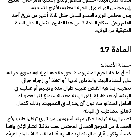
إلى مجلس الوزراء وإلى الجهة المعنية باقتراح التسمية.
يعين مجلس الوزراء العضو البديل خلال ثلاثة أشهر من تاريخ أخذ
العلم وفق أحكام المادة 2 من هذا القانون. يكمل البديل المدة
المتبقية من الولاية
.
المادة 17
حصانة الأعضاء:
أ -­ في ما خلا الجرم المشهود، لا يجوز ملاحقة أو إقامة دعوى جزائية
على أعضاء الهيئة والعاملين لديها، أو اتخاذ أي إجراء جزائي
بحقهم، بما فيه القبض عليهم طوال مدة ولايتهم أو عملهم في
الهيئة، أو بعدها، إلا بإذن الهيئة وبعد الاستماع إلى العضو أو
العامل المشكو منه دون أن يشترك في التصويت، وذلك لأعمال
تتعلق بنشاطهم في الهيئة.
تصدر الهيئة قرارها خلال مهلة أسبوعين من تاريخ تبلغها طلب رفع
الحصانة من المرجع القضائي المختص تحت طائلة اعتبار الإذن واقعاً
ضمناً، وتكون قرارات الهيئة لهذه الجهة قابلة للاستئناف أمام الغرفة