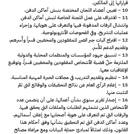
قراراتها إلى المالكين.
10 – تعيين أعضاء اللجان المختصة بنبش أماكن الدفن.
11 – الاشراف على عمل اللجنة الخاصة لنبش أماكن الدفن
وانتشال الرفات المدفونة فيها والتعرف على هوياتها، وإجراء
عمليات التشريح، وفي الفحوصات الأنثروبولوجية.
12 – اقتراح آليات جبر الضرر للمفقودين والمخفيين قسراً وأُسرهم،
وتقديم الدعم للأُسر.
13 – تنسيق جهود المؤسسات والمنظمات المحلية والدولية
الملتزمة حلّ قضية الأشخاص المفقودين والمخفيين قسراً، وتوقيع
الإتفاقيات معها.
14 – تنظيم وتقديم التدريب في مجالات الخبرة المهنية المناسبة.
15 – إعلام الرأي العام عن نتائج التحقيقات والوقائع التي تمّ
التثبت منها.
16 – إصدار تقرير سنوي بشأن أعمالها، على أن يتضمن عدد
الأشخاص الذين تشملهم الطلبات والملفات التي يحقق فيها،
والرفات التي تم التعرف على هوية أصحابها مع إعلان أسمائهم،
وعدد أماكن الدفن التي تم التحقيق بشأنها وفق أحكام هذا
القانون، وذلك امتثالاً لمبادئ حماية البيانات ومع مراعاة مصالح