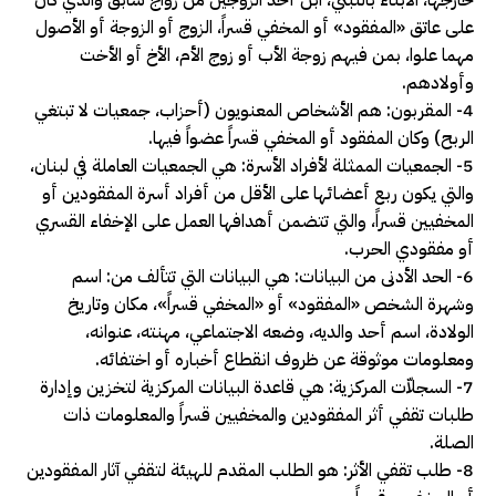
على عاتق «المفقود» أو المخفي قسراً، الزوج أو الزوجة أو الأصول
مهما علوا، بمن فيهم زوجة الأب أو زوج الأم، الأخ أو الأخت
وأولادهم.
4- المقربون: هم الأشخاص المعنويون (أحزاب، جمعيات لا تبتغي
الربح) وكان المفقود أو المخفي قسراً عضواً فيها.
5- الجمعيات الممثلة لأفراد الأسرة: هي الجمعيات العاملة في لبنان،
والتي يكون ربع أعضائها على الأقل من أفراد أسرة المفقودين أو
المخفيين قسراً، والتي تتضمن أهدافها العمل على الإخفاء القسري
أو مفقودي الحرب.
6- الحد الأدنى من البيانات: هي البيانات التي تتألف من: اسم
وشهرة الشخص «المفقود» أو «المخفي قسراً»، مكان وتاريخ
الولادة، اسم أحد والديه، وضعه الاجتماعي، مهنته، عنوانه،
ومعلومات موثوقة عن ظروف انقطاع أخباره أو اختفائه.
7- السجلاّت المركزية: هي قاعدة البيانات المركزية لتخزين وإدارة
طلبات تقفي أثر المفقودين والمخفيين قسراً والمعلومات ذات
الصلة.
8- طلب تقفي الأثر: هو الطلب المقدم للهيئة لتقفي آثار المفقودين