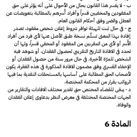
ب -­ لا يفسر هذا القانون بحال من الأحوال على أنه يؤثر على حق
المفقودين والمخفيين قسراً وأفراد أُسرهم بالمطالبة بتعويضات عن
العطل والضرر وفق أحكام القانون العام.
ج -­ في حال ثبت للهيئة توافر شروط إعلان شخص مفقود، تصدر
إفادة بهذا المعنى تسلّم نسخة طبق الأصل عنها لأي فرد من أفراد
الأُسر أو لأي من المقربين من المفقود أو المخفي قسراً، ولها أن
تحدد في الافادة التاريخ التقريبي لحصول الفقدان، أو شوهد فيه
الشخص للمرّة الأخيرة. في حال مرور سنة من حصول الفقدان أو
الإخفاء القسري وفق مضمون الافادة المذكورة في هذه الفقرة، يكون
لأصحاب الحق المطالبة على أساسها بالمستحقات النقدية بما فيها
الرواتب بقرار من المحكمة المختصة.
د -­ يبقى للقضاء المختص حق تقدير مختلف الافادات والتقارير من
الجهات المختصة المختلفة في معرض النظر بدعاوى إعلان الفقدان
والوفاة.
المادة 6