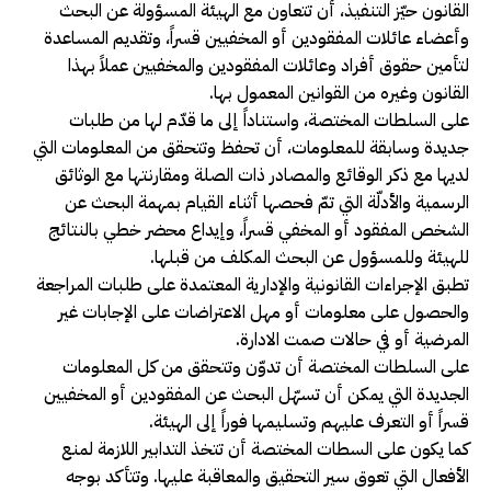
القانون حيّز التنفيذ، أن تتعاون مع الهيئة المسؤولة عن البحث
وأعضاء عائلات المفقودين أو المخفيين قسراً، وتقديم المساعدة
لتأمين حقوق أفراد وعائلات المفقودين والمخفيين عملاً بهذا
القانون وغيره من القوانين المعمول بها.
على السلطات المختصة، واستناداً إلى ما قدّم لها من طلبات
جديدة وسابقة للمعلومات، أن تحفظ وتتحقق من المعلومات التي
لديها مع ذكر الوقائع والمصادر ذات الصلة ومقارنتها مع الوثائق
الرسمية والأدلّة التي تمّ فحصها أثناء القيام بمهمة البحث عن
الشخص المفقود أو المخفي قسراً، وإيداع محضر خطي بالنتائج
للهيئة وللمسؤول عن البحث المكلف من قبلها.
تطبق الإجراءات القانونية والإدارية المعتمدة على طلبات المراجعة
والحصول على معلومات أو مهل الاعتراضات على الإجابات غير
المرضية أو في حالات صمت الادارة.
على السلطات المختصة أن تدوّن وتتحقق من كل المعلومات
الجديدة التي يمكن أن تسهّل البحث عن المفقودين أو المخفيين
قسراً أو التعرف عليهم وتسليمها فوراً إلى الهيئة.
كما يكون على السطات المختصة أن تتخذ التدابير اللازمة لمنع
الأفعال التي تعوق سير التحقيق والمعاقبة عليها. وتتأكد بوجه