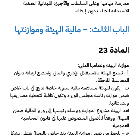
ممارسة مهامها
.
وعلى السلطات والأجهزة اللبنانية المعنية
الاستجابة للطلب دون إبطاء
.
الباب الثالث: – مالية الهيئة وموازنتها
المادة 23
موازنة الهيئة ونظامها المالي:
أ -­ تتمتع الهيئة بالاستقلال الإداري والمالي وتخضع لرقابة ديوان
المحاسبة اللاحقة.
ب -­ يكون للهيئة مساهمة مالية سنوية خاصة تدرج في باب خاص
ضمن موازنة رئاسة مجلس الوزراء وتكون كافية لتغطية مصاريفها
ونشاطاتها.
تعد الهيئة مشروع الموازنة ويرسله رئيسها إلى وزير المالية ضمن
المهلة، ووفقاً للأصول المنصوص عليها في قانون المحاسبة
العمومية.
ج – يلحظ من ضمن موازنة الهيئة بند خاص باللجنة يغطي بشكل