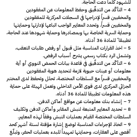
للشهود كلما دعت الحاجة.
4 – التأكّد من التدقّيق وحفظ المعلومات عن المفقودين
والمخفيين قسراً لإدراجها في السجلات المركزية للمفقودين
والمخفيين قسراً. وتحدد المعايير الواجب اتباعها لإدارتها وحمايتها
وحماية السرية الخاصة بها وبمصادرها وحماية شهودها عند الحاجة،
تطيبقا ً للمادة 36 أدناه.
5 – اخذ القرارات المناسبة مثل قبول أو رفض طلبات التعقب،
وتشمل الرد بكتاب رسمي يشرح أسباب الرفض.
6 – التأكّد من التدقّيق في قاعدة بيانات الحمض النووي أو أية
معلومات أو عينات حيوية لازمة لتحديد هوية المفقودين
والمخفيين قسراً مع السلطات المختصة، تحلل وتحفظ لدى المختبر
الجزائي المركزي لدى قوى الأمن الداخلي وتعمل الهيئة على حماية
هذه المعلومات تطبيقا للمادة 36 أدناه.
7 – إنشاء بنك معلومات عن مواقع أماكن الدفن.
8 – تحديد المعايير المتبعة لنبش المقابر وأماكن الدفن وتكليف
السلطات المختصة القيام بعمليات النبش وفقاً لهذه المعايير.
9 – اتخاذ الإجراءات المناسبة لوضع إشارة مؤقتة لستة أشهر كحد
أقصى على العقارات، وحمايتها تمهيداً للبدء بعمليات الحفر، وتبلّغ