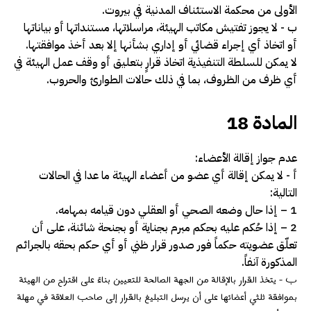
الأولى من محكمة الاستئناف المدنية في بيروت.
ب -­ لا يجوز تفتيش مكاتب الهيئة، مراسلاتها، مستنداتها أو بياناتها
أو اتخاذ أي إجراء قضائي أو إداري بشأنها إلا بعد أخذ موافقتها.
لا يمكن للسلطة التنفيذية اتخاذ قرارٍ بتعليق أو وقف عمل الهيئة في
أي ظرف من الظروف، بما في ذلك حالات الطوارئ والحروب
.
المادة 18
عدم جواز إقالة الأعضاء:
أ -­ لا يمكن إقالة أي عضو من أعضاء الهيئة ما عدا في الحالات
التالية:
1 – إذا حال وضعه الصحي أو العقلي دون قيامه بمهامه.
2 – إذا حُكم عليه بحكم مبرم بجناية أو بجنحة شائنة، على أن
تعلّق عضويته حكماً فور صدور قرار ظني أو أي حكم بحقه بالجرائم
المذكورة آنفاً.
ب -­ يتخذ القرار بالإقالة من الجهة الصالحة للتعيين بناءً على اقتراح من الهيئة
بموافقة ثلثي أعضائها على أن يرسل التبليغ بالقرار إلى صاحب العلاقة في مهلة