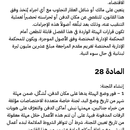
الاقتضاء.
يتعين على مالك أو شاغل العقار التجاوب مع أي اجراء يُتخذ وفق
هذا القانون، للتقصي عن مكان الدفن أو لحراسته تحضيراً لعملية
التنقيب عنه، وذلك بعد تبلّغه أصولاً هذه الإجراءات.
تكون قرارات الهيئة الواردة في هذا الفصل قابلة للطعن أمام
المحكمة
الإدارية المختصة وفق الأصول الموجزة. ويكون للمحكمة
الإدارية المختصة تغريم مقدم المراجعة مبلغ عشرين مليون ليرة
لبنانية في حال سوء النية
.
المادة 28
إنشاء اللجنة:
1 – فور وضع الهيئة يدها على مكان الدفن، تُشكّل، ضمن مهلة
شهر من تاريخ وضع اليد، لجنة خاصة متعددة الاختصاصات مؤلفة
من خبراء جنائيين، مهمتها نبش أماكن الدفن والتعرّف على هويات
الرفات المدفونة فيها، على أن تتم هذه الأعمال خلال مهلة معقولة
من تاريخ تعيين اللجنة، شرط أن تتوافر الشروط الملائمة لبدء أعمال
النبش، مع مراعاة أحكام المادة عشرين من هذا القانون.