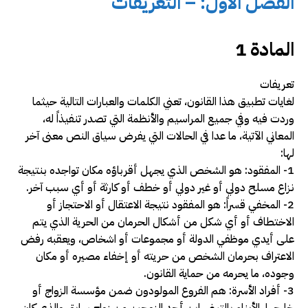
الفصل الاول: – التعريفات
المادة 1
تعريفات
لغايات تطبيق هذا القانون، تعني الكلمات والعبارات التالية حيثما
وردت فيه وفي جميع المراسيم والأنظمة التي تصدر تنفيذاً له،
المعاني الآتية، ما عدا في الحالات التي يفرض سياق النص معنى آخر
لها:
1- المفقود: هو الشخص الذي يجهل أقرباؤه مكان تواجده بنتيجة
نزاع مسلح دولي أو غير دولي أو خطف أو كارثة أو أي سبب آخر.
2- المخفي قسراً: هو المفقود نتيجة الاعتقال أو الاحتجاز أو
الاختطاف أو أي شكل من أشكال الحرمان من الحرية الذي يتم
على أيدي موظفي الدولة أو مجموعات أو اشخاص، ويعقبه رفض
الاعتراف بحرمان الشخص من حريته أو إخفاء مصيره أو مكان
وجوده، ما يحرمه من حماية القانون.
3- أفراد الأسرة: هم الفروع المولودون ضمن مؤسسة الزواج أو
خارجها، الأبناء بالتبني، ابن أحد الزوجين من زواج سابق والذي كان