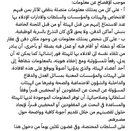
موجب الإفصاح عن معلومات:
أ -­ على كل من يمتلك معلومات متصلة بتقفي الآثار بمن فيهم
الاشخاص والهيئات والمؤسسات والسلطات والادارات الإدلاء بها
عند الاستماع إليهم من قبل الهيئة أو من قبل اللجنة الخاصة
بنبش أماكن الدفن، ولا يحق لأي كان التذرع بالسرية الوظيفية.
ب -­ على كل شخص يمتلك معلومات عن وجود مكان دفن في عقار
ملكه أو شغله أو أقام فيه أو عمل فيه بصفة أو بأخرى، أن يبادر
من تلقاء نفسه الى الادلاء بها للهيئة فور إنشائها. كما يمكن له أن
يدلي، رفعاً للمسؤولية ومع إخفاء هويته، بالمعلومات شفاهةً إلى
أحد أعضاء الهيئة، والذي يدوّنها أصولاً ويوقع على هذه الافادة.
على الهيئات والمؤسسات المعنية بمسائل العدل والدفاع
والداخلية والشؤون الاجتماعية والصحة وغيرها من الهيئات
المسؤولة عن البحث عن المفقودين أو المخفيين قسراً وفقاً
لسلطاتها وصلاحياتها، أن توفر المعلومات الموجودة لديها للهيئة
والمساعدة في البحث عن المفقودين أو المخفيين قسراً، لإيجاد
حلول لقضيتهم من خلال تقديم أجوبة كافية وواضحة حول
مصيرهم.
على السلطات المختصة، وفي غضون ثلاثين يوماً من دخول هذا