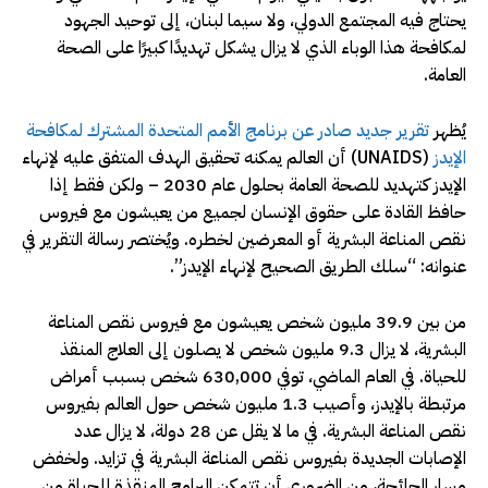
يحتاج فيه المجتمع الدولي، ولا سيما لبنان، إلى توحيد الجهود
لمكافحة هذا الوباء الذي لا يزال يشكل تهديدًا كبيرًا على الصحة
العامة.
يُظهر
تقرير جديد صادر عن برنامج الأمم المتحدة المشترك لمكافحة
الإيدز
(UNAIDS) أن العالم يمكنه تحقيق الهدف المتفق عليه لإنهاء
الإيدز كتهديد للصحة العامة بحلول عام 2030 – ولكن فقط إذا
حافظ القادة على حقوق الإنسان لجميع من يعيشون مع فيروس
نقص المناعة البشرية أو المعرضين لخطره. ويُختصر رسالة التقرير في
عنوانه: “سلك الطريق الصحيح لإنهاء الإيدز”.
من بين 39.9 مليون شخص يعيشون مع فيروس نقص المناعة
البشرية، لا يزال 9.3 مليون شخص لا يصلون إلى العلاج المنقذ
للحياة. في العام الماضي، توفي 630,000 شخص بسبب أمراض
مرتبطة بالإيدز، وأصيب 1.3 مليون شخص حول العالم بفيروس
نقص المناعة البشرية. في ما لا يقل عن 28 دولة، لا يزال عدد
الإصابات الجديدة بفيروس نقص المناعة البشرية في تزايد. ولخفض
مسار الجائحة، من الضروري أن تتمكن البرامج المنقذة للحياة من