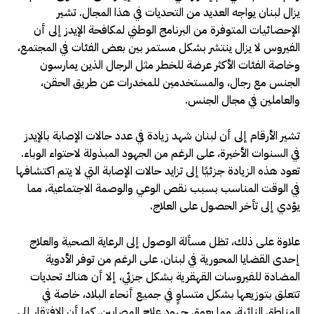
يزال لبنان يواجه العديد من التحديات في هذا المجال. تشير
الإحصائيات المتوفرة من البرنامج الوطني لمكافحة الإيدز إلى أن
الفيروس لا يزال ينتشر بشكل مستمر بين بعض الفئات في المجتمع،
وخاصة الفئات الأكثر عرضة للخطر مثل الرجال الذين يمارسون
الجنس مع رجال، والمستخدمين للمخدرات عن طريق الحقن،
والعاملين في مجال الجنس.
تشير الأرقام إلى أن لبنان شهد زيادة في عدد حالات الإصابة بالإيدز
في السنوات الأخيرة، على الرغم من الجهود المبذولة لاحتواء الوباء.
تعود هذه الزيادة جزئيًا إلى تزايد حالات الإصابة التي لا يتم اكتشافها
في الوقت المناسب بسبب نقص الوعي والوصمة الاجتماعية، مما
يؤدي إلى تأخر الحصول على العلاج.
علاوة على ذلك، تظل مسألة الوصول إلى الرعاية الصحية والعلاج
إحدى القضايا المحورية في لبنان. على الرغم من توفر الأدوية
المضادة للفيروسات القهقرية بشكل جزئي، إلا أن هناك تحديات
تتعلق بتوزيعها بشكل متساوٍ في جميع أنحاء البلاد، خاصة في
المناطق النائية، مما يعوق جهود علاج المصابين. كما أن الافتقار إلى