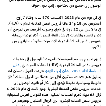
الوصول إلى جميع من يحتاجون إليها دون خوف.
في كل يوم من عام 2023، اكتسبت 570 شابة وفتاة تتراوح
أعمارهن بين 15 و24 عامًا فيروس نقص المناعة البشرية (HIV).
في ما لا يقل عن 22 دولة في شرق وجنوب أفريقيا، من المرجح أن
تكون النساء والفتيات في هذه الفئة العمرية أكثر عرضة للإصابة
بفيروس نقص المناعة البشرية ثلاث مرات مقارنة بنظرائهن من
الذكور.
يُعيق تجريم ووصم المجتمعات المهمشة الوصول إلى خدمات
فيروس نقص المناعة البشرية (HIV) المنقذة للحياة. في
إعلان
السياسة لعام 2021 بشأن إنهاء الإيدز،
تعهدت الدول بضمان أنه
بحلول عام 2025، ستكون أقل من 10% من الدول تمتلك أطرًا
قانونية وسياسية مقيدة تؤدي إلى إنكار أو تقييد الوصول إلى
خدمات فيروس نقص المناعة البشرية. ومع ذلك، في عام 2023، لا
تزال 63 دولة تجرم العلاقات المثلية. هذه القوانين تعرقل استجابة
فيروس نقص المناعة البشرية: بين الرجال المثليين وغيرهم من