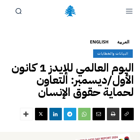
الوظائف والتدريب
تقديم شكوى
آخر المستجدات
الرئيسية
العربية
ENGLISH
تواصل معنا
البيانات والخطابات
اليوم العالمي للإيدز 1 كانون
الخميس, أغسطس 6, 2026
English
(
الإنجليزية
)
الأول/ديسمبر: التعاون
لحماية حقوق الإنسان