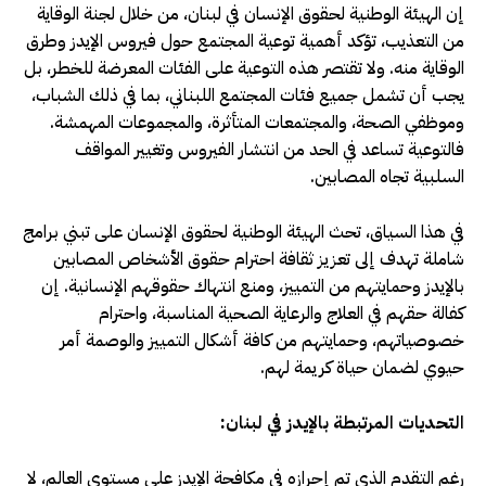
إن الهيئة الوطنية لحقوق الإنسان في لبنان، من خلال لجنة الوقاية
من التعذيب، تؤكد أهمية توعية المجتمع حول فيروس الإيدز وطرق
الوقاية منه. ولا تقتصر هذه التوعية على الفئات المعرضة للخطر، بل
يجب أن تشمل جميع فئات المجتمع اللبناني، بما في ذلك الشباب،
وموظفي الصحة، والمجتمعات المتأثرة، والمجموعات المهمشة.
فالتوعية تساعد في الحد من انتشار الفيروس وتغيير المواقف
السلبية تجاه المصابين.
في هذا السياق، تحث الهيئة الوطنية لحقوق الإنسان على تبني برامج
شاملة تهدف إلى تعزيز ثقافة احترام حقوق الأشخاص المصابين
بالإيدز وحمايتهم من التمييز، ومنع انتهاك حقوقهم الإنسانية. إن
كفالة حقهم في العلاج والرعاية الصحية المناسبة، واحترام
خصوصياتهم، وحمايتهم من كافة أشكال التمييز والوصمة أمر
حيوي لضمان حياة كريمة لهم.
التحديات المرتبطة بالإيدز في لبنان:
رغم التقدم الذي تم إحرازه في مكافحة الإيدز على مستوى العالم، لا