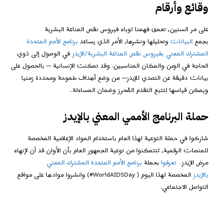
وقائع وأرقام
على مر السنين، تعمق فهمنا لوباء فيروس نقص المناعة البشرية
بجمع
البيانات
وتحليلها ونشرها، الأمر الذي يساعد
برنامج الأمم المتحدة
المشترك المعني بفيروس نقص المناعة البشرية/الإيدز
في الوصول إلى ذوي
الحاجة في الزمن والمكان المناسبين. وقد تمكنت الإنسانية — بالحصول على
بيانات دقيقة عن التصدي للإيدز— من وضع أهداف طموحة ومحددة زمنيا
ويمكن قياسها لتتبع التقدم المُحرز وضمان المساءلة..
حملة البرنامج الأممي المعني بالإيدز
شاركوا في حملة التوعية لهذا العام باستخدام المواد الإعلامية المخصصة
للمنصات الرقمية، لتتمكنوا من توعية الجمهور العام بأن الأوان قد آن لإنهاء
مرض الإيدز.
تعرفوا
بحملة
برنامج الأمم المتحدة المشترك المعني
بالإيدز
المخصصة لهذا اليوم (
#WorldAIDSDay
) وانشروا موادها على مواقع
التواصل الاجتماعي.