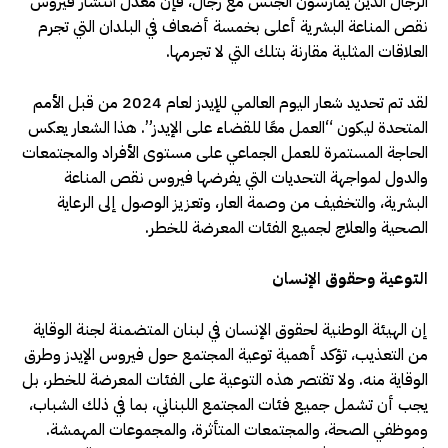
الرجال الذين يمارسون الجنس مع رجال، فإن معدل انتشار فيروس
نقص المناعة البشرية أعلى بخمسة أضعاف في البلدان التي تجرم
العلاقات المثلية مقارنة بتلك التي لا تجرمها.
لقد تم تحديد شعار اليوم العالمي للإيدز لعام 2024 من قبل الأمم
المتحدة ليكون “العمل معًا للقضاء على الإيدز”. هذا الشعار يعكس
الحاجة المستمرة للعمل الجماعي على مستوى الأفراد والمجتمعات
والدول لمواجهة التحديات التي يفرضها فيروس نقص المناعة
البشرية، والتخفيف من وصمة العار، وتعزيز الوصول إلى الرعاية
الصحية والعلاج لجميع الفئات المعرضة للخطر.
التوعية وحقوق الإنسان
إن الهيئة الوطنية لحقوق الإنسان في لبنان المتضمنة لجنة الوقاية
من التعذيب، تؤكد أهمية توعية المجتمع حول فيروس الإيدز وطرق
الوقاية منه. ولا تقتصر هذه التوعية على الفئات المعرضة للخطر، بل
يجب أن تشمل جميع فئات المجتمع اللبناني، بما في ذلك الشباب،
وموظفي الصحة، والمجتمعات المتأثرة، والمجموعات المهمشة.