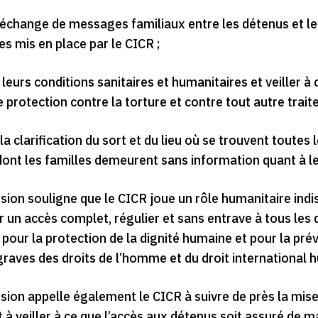
r l’échange de messages familiaux entre les détenus et 
s mis en place par le CICR ;
r leurs conditions sanitaires et humanitaires et veiller 
e protection contre la torture et contre tout autre trai
la clarification du sort et du lieu où se trouvent toute
ont les familles demeurent sans information quant à leu
ion souligne que le CICR joue un rôle humanitaire indis
r un accès complet, régulier et sans entrave à tous les
 pour la protection de la dignité humaine et pour la pré
graves des droits de l’homme et du droit international 
ion appelle également le CICR à suivre de près la mise 
et à veiller à ce que l’accès aux détenus soit assuré de 