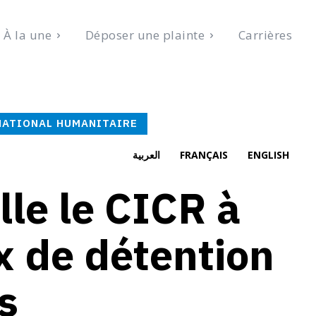
À la une
Déposer une plainte
Carrières
t 8, 2026
NATIONAL HUMANITAIRE
العربية
FRANÇAIS
ENGLISH
le le CICR à
ux de détention
s