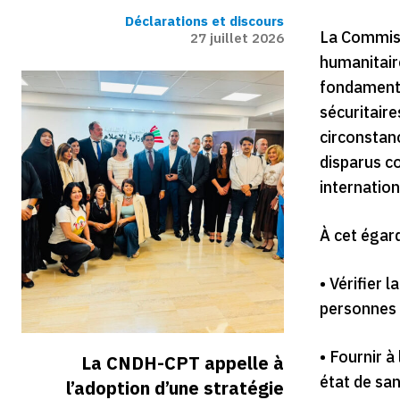
Déclarations et discours
La Commiss
27 juillet 2026
humanitaire
fondamenta
sécuritaire
circonstanc
disparus co
internation
À cet égard
• Vérifier 
personnes l
• Fournir à
La CNDH-CPT appelle à
état de san
l’adoption d’une stratégie