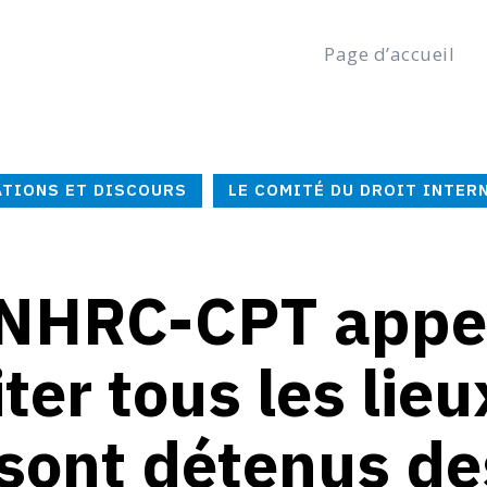
Page d’accueil
ccueil
À la une
Déposer une plainte
Carrières
samedi, aoû
العربية
(
Arabe
)
English
(
Anglais
)
TIONS ET DISCOURS
LE COMITÉ DU DROIT INTER
 NHRC-CPT appel
iter tous les lie
sont détenus de