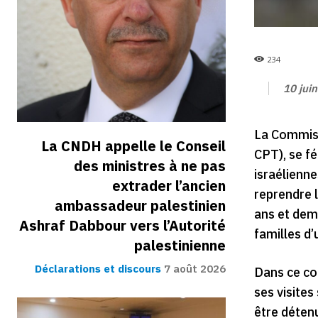
234
10 jui
La Commiss
La CNDH appelle le Conseil
CPT), se fé
des ministres à ne pas
israélienne
extrader l’ancien
reprendre l
ambassadeur palestinien
ans et demi
Ashraf Dabbour vers l’Autorité
familles d’
palestinienne
Déclarations et discours
7 août 2026
Dans ce con
ses visites
être détenu