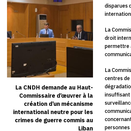
disparues d
internation
La Commiss
droit inte
permettre a
communicat
La Commiss
centres de 
dégradation
La CNDH demande au Haut-
insuffisan
Commissaire d’œuvrer à la
surveillanc
création d’un mécanisme
communicat
international neutre pour les
concernant 
crimes de guerre commis au
personnes 
Liban