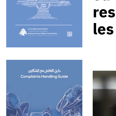
res
les