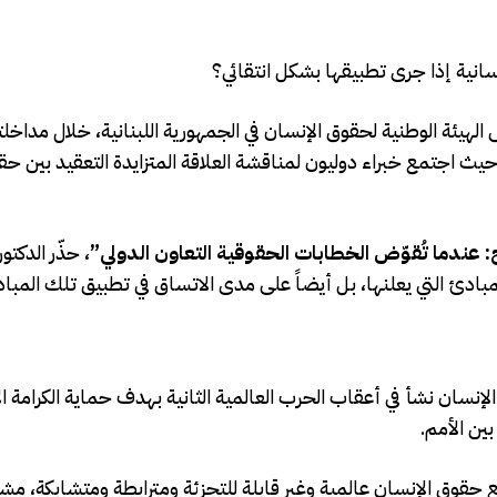
سانية إذا جرى تطبيقها بشكل انتقائي؟
يئة الوطنية لحقوق الإنسان في الجمهورية اللبنانية، خلال مداخلت
نوني الدولي الثالث عشر في سانت بطرسبرغ (SPILF 2026)، حيث اجتمع خبراء دوليون لمناقشة العلاقة المتزايدة التعقي
عندما تُقوّض الخطابات الحقوقية التعاون الدولي”
، حذّر الدك
بادئ التي يعلنها، بل أيضاً على مدى الاتساق في تطبيق تلك المبا
إنسان نشأ في أعقاب الحرب العالمية الثانية بهدف حماية الكرامة ال
ين الأمم.
 عمل فيينا لعام 1993، مؤكداً أن جميع حقوق الإنسان عالمية وغير قابلة للتجزئة ومترابطة ومتشابك