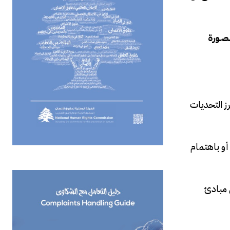
بصورة
ز التحديات
أو باهتمام
ى مبادئ