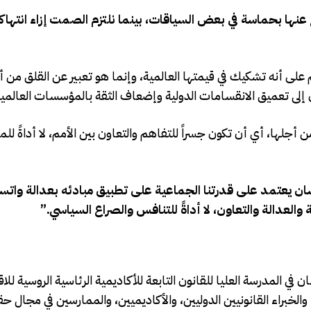
عنها بحماسة في بعض السياقات، بينما نلتزم الصمت إزاء انتهاكا
م على أنه تشكيك في قيمتها العالمية، وإنما هو تعبير عن القلق من 
إلى تعميق الانقسامات الدولية وإضعاف الثقة بالمؤسسات العالمية
جلها، أي أن تكون جسراً للتفاهم والتعاون بين الأمم، لا أداةً للم
ان يعتمد على قدرتنا الجماعية على تطبيق مبادئه بعدالة واتس
لعدالة والتعاون، لا أداةً للتنافس والصراع السياسي.”
في المدرسة العليا للقانون التابعة للأكاديمية الرئاسية الروسية للا
والخبراء القانونيين الدوليين، والأكاديميين، والممارسين في مجال ح