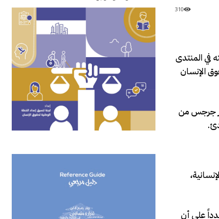
310
ه في المنتدى
د بين حقوق الإنسان
تور جرجس من
دئ.
إنسانية،
ة، مشدداً على أن