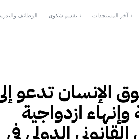
آخر المستجدات
تقديم شكوى
الوظائف والتدري
الوظائف والتدريب
تقديم شكوى
آخر المستجدات
الرئيسية
2026
Français
(
الفرنسية
)
English
(
الإنجليزية
)
وق الإنسان تدعو إلى
وإنهاء ازدواجية
 القانوني الدولي في