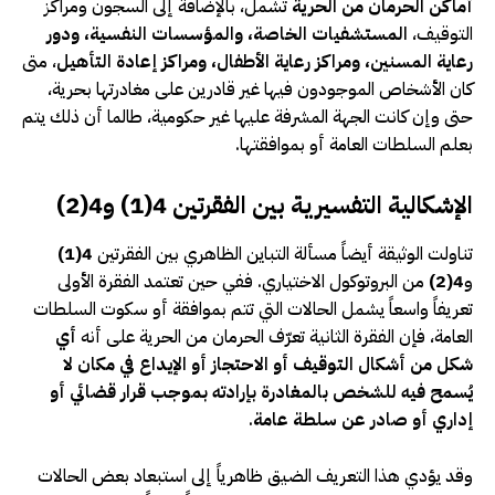
أماكن الحرمان من الحرية
تشمل، بالإضافة إلى السجون ومراكز
التوقيف،
المستشفيات الخاصة، والمؤسسات النفسية، ودور
رعاية المسنين، ومراكز رعاية الأطفال، ومراكز إعادة التأهيل
، متى
كان الأشخاص الموجودون فيها غير قادرين على مغادرتها بحرية،
حتى وإن كانت الجهة المشرفة عليها غير حكومية، طالما أن ذلك يتم
بعلم السلطات العامة أو بموافقتها.
الإشكالية التفسيرية بين الفقرتين 4(1) و4(2)
تناولت الوثيقة أيضاً مسألة التباين الظاهري بين الفقرتين
4(1)
و
4(2)
من البروتوكول الاختياري. ففي حين تعتمد الفقرة الأولى
تعريفاً واسعاً يشمل الحالات التي تتم بموافقة أو سكوت السلطات
العامة، فإن الفقرة الثانية تعرّف الحرمان من الحرية على أنه
أي
شكل من أشكال التوقيف أو الاحتجاز أو الإيداع في مكان لا
يُسمح فيه للشخص بالمغادرة بإرادته بموجب قرار قضائي أو
إداري أو صادر عن سلطة عامة
.
وقد يؤدي هذا التعريف الضيق ظاهرياً إلى استبعاد بعض الحالات