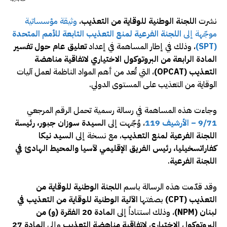
نشرت
اللجنة الوطنية للوقاية من التعذيب
،
وثيقة مؤسساتية
موجّهة إلى
اللجنة الفرعية لمنع التعذيب التابعة للأمم المتحدة
(SPT)
، وذلك في إطار المساهمة في إعداد
تعليق عام حول تفسير
المادة الرابعة من البروتوكول الاختياري لاتفاقية مناهضة
التعذيب (OPCAT)
، التي تُعد من أهم المواد الناظمة لعمل آليات
الوقاية من التعذيب على المستوى الدولي.
وجاءت هذه المساهمة في رسالة رسمية تحمل الرقم المرجعي
9/71 – الأرشيف 119
، وُجّهت إلى
السيدة سوزان جبور، رئيسة
اللجنة الفرعية لمنع التعذيب
، مع نسخة إلى
السيد نيكا
كفاراتسخيليا، رئيس الفريق الإقليمي لآسيا والمحيط الهادئ في
اللجنة الفرعية
.
وقد قدّمت هذه الرسالة باسم
اللجنة الوطنية للوقاية من
التعذيب (CPT)
بصفتها
الآلية الوطنية للوقاية من التعذيب في
لبنان (NPM)
، وذلك استناداً إلى
المادة 20 الفقرة (و) من
البروتوكول الاختياري لاتفاقية مناهضة التعذيب
وإلى
المادة 27