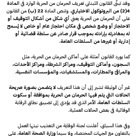
وقد تبنّى القانون اللبناني تعريف الحرمان من الحرية الوارد في
المادة
4(2) من البروتوكول الاختياري
. وتنص المادة
22 (ب)
من القانون
على أن الحرمان من الحرية يعني
أي شكل من أشكال التوقيف أو
الاحتجاز أو وضع شخص في مكان احتجاز عام أو خاص لا يُسمح
له بمغادرته بإرادته بموجب قرار صادر عن سلطة قضائية أو
إدارية أو غيرها من السلطات العامة
.
كما يورد القانون أمثلة على أماكن الحرمان من الحرية، مثل
السجون، وأماكن التوقيف، ومراكز الشرطة، ومراكز الأحداث،
والمرافئ والمطارات، والمستشفيات، والمؤسسات النفسية
.
غير أن الوثيقة تشير إلى أن هذا التعريف
لا يتضمن بصورة صريحة
الحالات التي يتم فيها الحرمان من الحرية بموافقة أو سكوت
السلطات العامة
، الأمر الذي قد يؤدي إلى تضييق نطاق الرقابة
الوقائية في بعض الحالات العملية.
وفي هذا السياق، أعلنت لجنة الوقاية من التعذيب نيتها العمل
بالتعاون مع الجهات المختصة، ولا سيما
وزارة الصحة العامة
، على