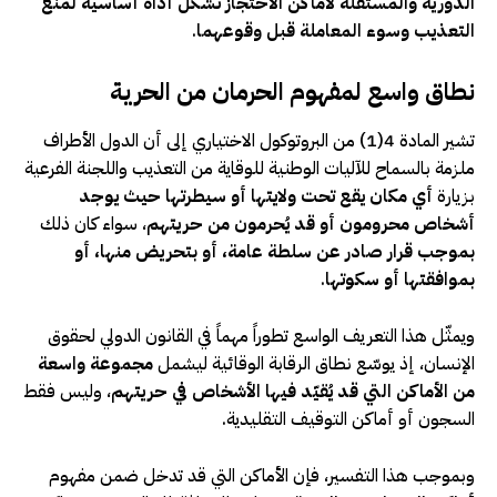
الدورية والمستقلة لأماكن الاحتجاز تشكّل أداة أساسية لمنع
التعذيب وسوء المعاملة قبل وقوعهما
.
نطاق واسع لمفهوم الحرمان من الحرية
تشير المادة 4(1) من البروتوكول الاختياري إلى أن الدول الأطراف
ملزمة بالسماح للآليات الوطنية للوقاية من التعذيب واللجنة الفرعية
بزيارة
أي مكان يقع تحت ولايتها أو سيطرتها حيث يوجد
أشخاص محرومون أو قد يُحرمون من حريتهم
، سواء كان ذلك
بموجب قرار صادر عن سلطة عامة، أو بتحريض منها، أو
بموافقتها أو سكوتها
.
ويمثّل هذا التعريف الواسع تطوراً مهماً في القانون الدولي لحقوق
الإنسان، إذ يوسّع نطاق الرقابة الوقائية ليشمل
مجموعة واسعة
من الأماكن التي قد يُقيّد فيها الأشخاص في حريتهم
، وليس فقط
السجون أو أماكن التوقيف التقليدية.
وبموجب هذا التفسير، فإن الأماكن التي قد تدخل ضمن مفهوم