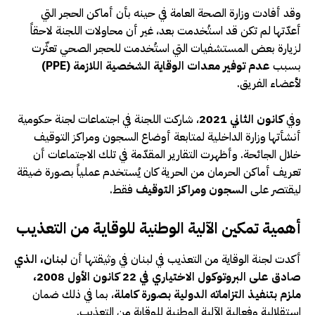
وقد أفادت وزارة الصحة العامة في حينه بأن أماكن الحجر التي
أعدّتها لم تكن قد استُخدمت بعد، غير أن محاولات اللجنة لاحقاً
لزيارة بعض المستشفيات التي استُخدمت للحجر الصحي تعثّرت
بسبب
عدم توفير معدات الوقاية الشخصية اللازمة (PPE)
لأعضاء الفريق.
وفي
كانون الثاني 2021
، شاركت اللجنة في اجتماعات لجنة حكومية
أنشأتها وزارة الداخلية لمتابعة أوضاع السجون ومراكز التوقيف
خلال الجائحة. وأظهرت التقارير المقدّمة في تلك الاجتماعات أن
تعريف أماكن الحرمان من الحرية كان يُستخدم عملياً بصورة ضيقة
ليقتصر على
السجون ومراكز التوقيف
فقط.
أهمية تمكين الآلية الوطنية للوقاية من التعذيب
أكدت لجنة الوقاية من التعذيب في لبنان في وثيقتها أن
لبنان، الذي
صادق على البروتوكول الاختياري في 22 كانون الأول 2008،
ملزم بتنفيذ التزاماته الدولية بصورة كاملة
، بما في ذلك ضمان
استقلالية وفعالية الآلية الوطنية للوقاية من التعذيب.