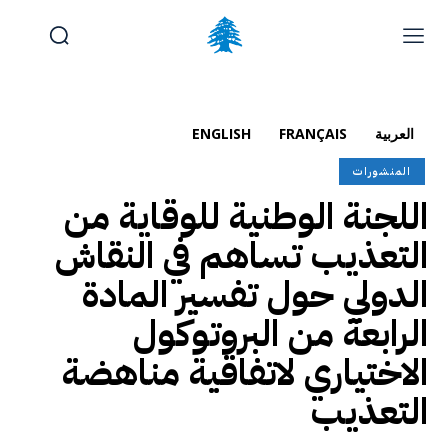
الوظائف والتدريب
تقديم شكوى
آخر المستجدات
الرئيسية
العربية
FRANÇAIS
ENGLISH
تواصل معنا
المنشورات
اللجنة الوطنية للوقاية من
السبت, أغسطس 8, 2026
Français
(
الفرنسية
)
English
(
الإنجليزية
)
التعذيب تساهم في النقاش
الدولي حول تفسير المادة
الرابعة من البروتوكول
الاختياري لاتفاقية مناهضة
التعذيب