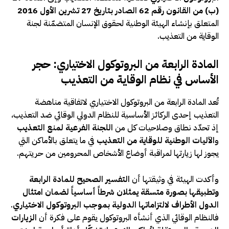
(ب) من القانون رقم 62 الصادر بتاريخ 27 تشرين الأول 2016
المتعلق بإنشاء الهيئة الوطنية لحقوق الإنسان المتضمّنة لجنة
الوقاية من التعذيب.
المادة الرابعة من البروتوكول الاختياري: حجر
الأساس في نظام الوقاية من التعذيب
تُعد المادة الرابعة من البروتوكول الاختياري لاتفاقية مناهضة
التعذيب إحدى الركائز الأساسية للنظام الدولي الوقائي ضد التعذيب،
إذ تحدّد نطاق وصلاحيات كل من
اللجنة الفرعية لمنع التعذيب
و
الآليات الوطنية للوقاية من التعذيب
في ما يتعلق بالأماكن التي
يجوز لها زيارتها لمراقبة أوضاع الأشخاص المحرومين من حريتهم.
وأكدت الهيئة في وثيقتها أن
التفسير الصحيح للمادة الرابعة
وتطبيقها بصورة متسقة يمثلان شرطاً أساسياً لضمان امتثال
الدول الأطراف لالتزاماتها الدولية بموجب البروتوكول الاختياري
.
فالنظام الوقائي الذي أنشأه البروتوكول يقوم على فكرة أن
الزيارات