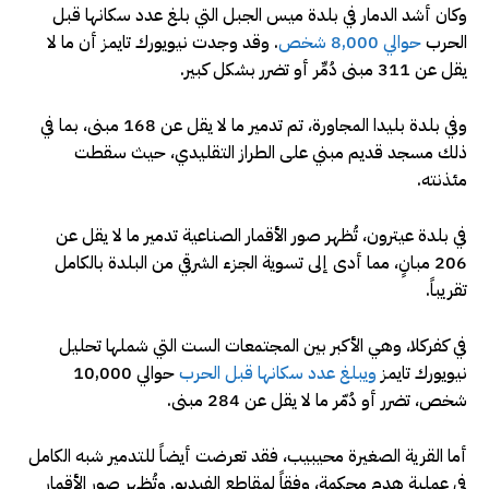
وكان أشد الدمار في بلدة ميس الجبل التي بلغ عدد سكانها قبل
الحرب
حوالي 8,000 شخص
. وقد وجدت نيويورك تايمز أن ما لا
يقل عن 311 مبنى دُمِّر أو تضرر بشكل كبير.
وفي بلدة بليدا المجاورة، تم تدمير ما لا يقل عن 168 مبنى، بما في
ذلك مسجد قديم مبني على الطراز التقليدي، حيث سقطت
مئذنته.
في بلدة عيترون، تُظهر صور الأقمار الصناعية تدمير ما لا يقل عن
206 مبانٍ، مما أدى إلى تسوية الجزء الشرقي من البلدة بالكامل
تقريباً.
في كفركلا، وهي الأكبر بين المجتمعات الست التي شملها تحليل
نيويورك تايمز
ويبلغ عدد سكانها قبل الحرب
حوالي 10,000
شخص، تضرر أو دُمّر ما لا يقل عن 284 مبنى.
أما القرية الصغيرة محيبيب، فقد تعرضت أيضاً للتدمير شبه الكامل
في عملية هدم محكمة، وفقاً لمقاطع الفيديو. وتُظهر صور الأقمار