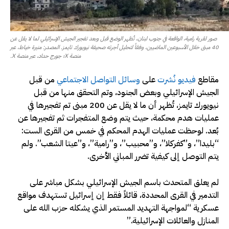
صور لقرية رامية، الواقعة في جنوب لبنان، تُظهر الوضع قبل وبعد تفجير الجيش الإسرائيلي لما لا يقل عن
40 مبنى خلال الأسبوعين الماضيين، وفقاً لتحليل أجرته صحيفة نيويورك تايمز. المصدر: منيرة خياط، عبر
منصة X؛ جورج حداد، عبر منصة X.
مقاطع
فيديو
نُشرت
على
وسائل التواصل الاجتماعي
من قبل
الجيش الإسرائيلي وبعض الجنود، وتم التحقق منها من قبل
نيويورك تايمز، تُظهر أن ما لا يقل عن 200 مبنى تم تفجيرها في
عمليات هدم محكمة، حيث يتم وضع المتفجرات ثم تفجيرها عن
بُعد. لوحظت عمليات الهدم المحكم في خمس من القرى الست:
“بليدا”، و”كفركلا”، و”محبيب”، و”رامية”، و”عيتا الشعب”. ولم
يتم التوصل إلى كيفية تضرر المباني الأخرى.
لم يعلق المتحدث باسم الجيش الإسرائيلي بشكل مباشر على
التدمير في القرى المحددة، قائلاً فقط إن إسرائيل تستهدف مواقع
عسكرية “لمواجهة التهديد المستمر الذي يشكله حزب الله على
المنازل والعائلات الإسرائيلية.”