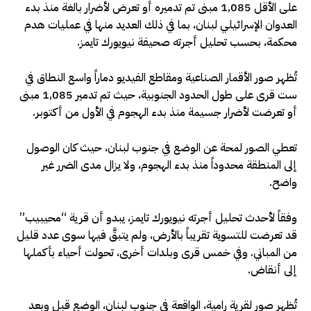
على الأقل 1,085 مبنى تم تدميره أو تعرض لأضرار بالغة منذ بدء
العدوان الإسرائيلي لبنان، بما في ذلك العديد منها في عمليات هدم
محكمة، بحسب تحليل أجرته صحيفة نيويورك تايمز.
تُظهر صور الأقمار الصناعية ومقاطع الفيديو دماراً واسع النطاق في
ست قرى على طول الحدود الجنوبية، حيث تم تدمير 1,085 مبنى
أو تعرضت لأضرار جسيمة منذ بدء الهجوم في الأول من أكتوبر.
تعطي الصور لمحة عن الوضع في جنوب لبنان، حيث كان الوصول
إلى المنطقة محدوداً منذ بدء الهجوم، ولا يزال مدى الضرر غير
واضح.
وفقاً لأحدث تحليل أجرته نيويورك تايمز، يبدو أن قرية “محيبيب”
قد تعرضت للتسوية تقريباً بالأرض، ولم يتبقَّ فيها سوى عدد قليل
من المباني. وفي خمس قرى وبلدات أخرى، تحولت أحياء بأكملها
إلى أنقاض.
تُظهر صور لقرية رامية، الواقعة في جنوب لبنان، الوضع قبل وبعد