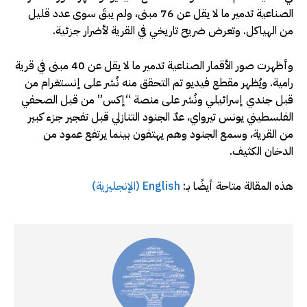
الصناعية تدمير ما لا يقل عن 76 مبنى، ولم يبقَ سوى عدد قليل
من الهياكل. وتعرض ضريح تاريخي في القرية لأضرار جزئية.
وأظهرت صور الأقمار الصناعية تدمير ما لا يقل عن 40 مبنى في قرية
رامية. ويُظهر مقطع فيديو تم التحقق منه نُشر على إنستغرام من
قبل جندي إسرائيلي ونُشر على منصة “إكس” من قبل الصحفي
الفلسطيني يونس تيرواي، عدّ الجنود التنازلي قبل تفجير جزء كبير
من القرية، وسمع الجنود وهم يهتفون بينما يرتفع عمود من
الدخان الكثيف.
هذه المقالة متاحة أيضًا بـ:
English
(
الإنجليزية
)