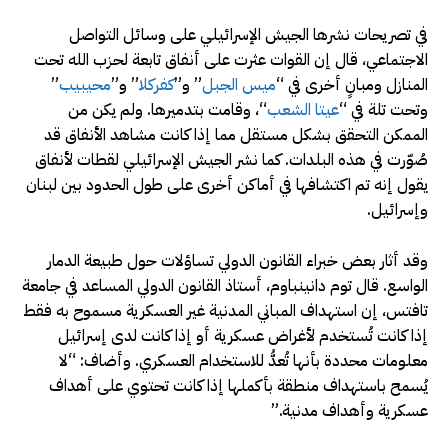
في تصريحات نشرها الجيش الإسرائيلي على وسائل التواصل
الاجتماعي، قال إن القوات عثرت على أنفاق تابعة لحزب الله تحت
المنازل ومبانٍ أخرى في “
ميس الجبل
” و”
كفركلا
” و”
محيبيب
”
وتحت تلة في “
عيتا الشعب
“، وقامت بتدميرها. ولم يكن من
الممكن التحقق بشكل مستقل مما إذا كانت مشاهد الأنفاق قد
صُوّرت في هذه البلدات. كما نشر الجيش الإسرائيلي لقطات لأنفاق
يقول إنه تم اكتشافها في أماكن أخرى على طول الحدود بين لبنان
وإسرائيل.
وقد أثار بعض خبراء القانون الدولي تساؤلات حول طبيعة الدمار
الواسع. قال توم دانينباوم، أستاذ القانون الدولي المساعد في جامعة
تافتس، إن استهداف المباني المدنية غير العسكرية مسموح به فقط
إذا كانت تُستخدم لأغراض عسكرية أو إذا كانت لدى إسرائيل
معلومات محددة بأنها تُعدُّ للاستخدام العسكري. وأضاف: “لا
يُسمح باستهداف منطقة بأكملها إذا كانت تحتوي على أهداف
عسكرية وأهداف مدنية.”