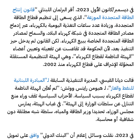
في ديسمبر/كانون الأول 2023، أقر البرلمان اللبناني “
قانون إنتاج
الطاقة المتجددة الموزعة
“، الذي يسعى إلى تنظيم قطاع الطاقة
المتجددة، وزيادة عدد ساعات التغذية اليومية بالكهرباء، عبر إدماج
مصادر الطاقة المتجددة في شبكة كهرباء البلاد، والسماح لمصادر
الطاقة المتجددة الخاصة ببيع الكهرباء. لكن القانون لم يدخل حيز
التنفيذ بعد، لأن الحكومة قد تقاعست عن تفعيله وتعيين أعضاء
“الهيئة الناظمة لقطاع الكهرباء”، وهي الهيئة التنظيمية المستقلة
المخوّلة الإشراف على قطاع الكهرباء منذ 2002.
قالت ديانا القيسي، المديرة التنفيذية السابقة
لـ”المبادرة اللبنانية
للنفط والغاز
“، لـ هيومن رايتس ووتش: “لم تُعيَّن الهيئة الناظمة
لقطاع الكهرباء بسبب السياسة. الأحزاب السياسية تقف وراء منع
التنازل عن سلطات الوزارة إلى الهيئة”. في غياب الهيئة، يمارس
مجلس الوزراء، تحديدا وزير الطاقة والمياه، سلطة شبه مطلقة دون
شفافية أو محاسبة.
في 2023، نقلت وسائل إعلام أن “البنك الدولي”
وافق
على تمويل