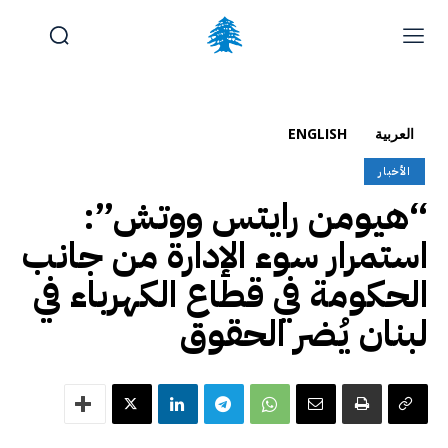
الوظائف والتدريب
تقديم شكوى
آخر المستجدات
الرئيسية
العربية
ENGLISH
تواصل معنا
الأخبار
“هيومن رايتس ووتش”:
الجمعة, أغسطس 7, 2026
English
(
الإنجليزية
)
استمرار سوء الإدارة من جانب
الحكومة في قطاع الكهرباء في
لبنان يُضر الحقوق