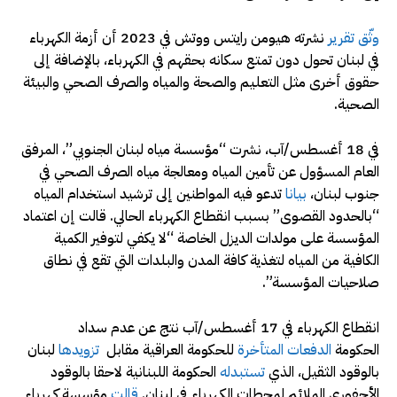
وثّق تقرير
نشرته هيومن رايتس ووتش في 2023 أن أزمة الكهرباء
في لبنان تحول دون تمتع سكانه بحقهم في الكهرباء، بالإضافة إلى
حقوق أخرى مثل التعليم والصحة والمياه والصرف الصحي والبيئة
الصحية.
في 18 أغسطس/آب، نشرت “مؤسسة مياه لبنان الجنوبي”، المرفق
العام المسؤول عن تأمين المياه ومعالجة مياه الصرف الصحي في
جنوب لبنان،
بيانا
تدعو فيه المواطنين إلى ترشيد استخدام المياه
“بالحدود القصوى” بسبب انقطاع الكهرباء الحالي. قالت إن اعتماد
المؤسسة على مولدات الديزل الخاصة “لا يكفي لتوفير الكمية
الكافية من المياه لتغذية كافة المدن والبلدات التي تقع في نطاق
صلاحيات المؤسسة”.
انقطاع الكهرباء في 17 أغسطس/آب نتج عن عدم سداد
الحكومة
الدفعات المتأخرة
للحكومة العراقية مقابل
تزويدها
لبنان
بالوقود الثقيل، الذي
تستبدله
الحكومة اللبنانية لاحقا بالوقود
الأحفوري الملائم لمحطات الكهرباء في لبنان.
قالت
مؤسسة كهرباء