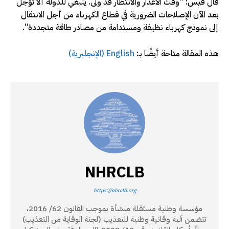
قال قيس: “وقت الأعذار والانتظار قد ولّى. ينبغي للدولة ألا تؤجل
بعد الآن الإصلاحات الضرورية في قطاع الكهرباء من أجل الانتقال
إلى نموذج كهرباء نظيفة ومستدامة من مصادر طاقة متجددة”.
هذه المقالة متاحة أيضًا بـ:
English
(
الإنجليزية
)
NHRCLB
https://nhrclb.org
مؤسسة وطنية مستقلة منشأة بموجب القانون 62/ 2016،
تتضمن آلية وقائية وطنية للتعذيب (لجنة الوقاية من التعذيب)