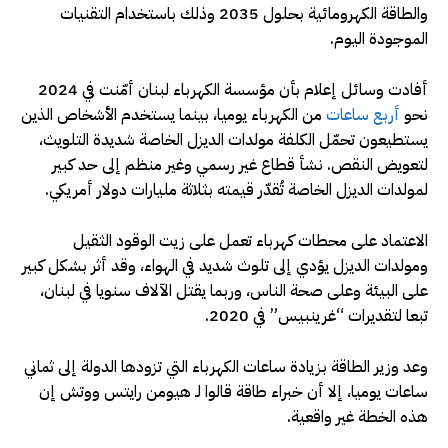
والطاقة الكهرومائية بحلول 2035 وذلك باستخدام التقنيات
الموجودة اليوم.
أفادت وسائل إعلام بأن مؤسسة الكهرباء لبنان أمّنت في 2024
نحو
أربع ساعات
من الكهرباء يوميا، بينما يستخدم الأشخاص الذين
يستطيعون تحمّل الكلفة مولدات الديزل الخاصة شديدة التلويث،
لتعويض النقص. نشأ قطاع غير رسمي وغير منظم إلى حد كبير
لمولدات الديزل الخاصة تُقدّر قيمته بثلاثة مليارات دولار أمريكي.
الاعتماد على محطات كهرباء تعمل على زيت الوقود الثقيل
ومولدات الديزل يؤدي إلى تلوث شديد في الهواء، وقد أثر بشكل كبير
على البيئة وعلى صحة الناس، وربما يقتل الآلاف سنويا في لبنان،
تبعا لتقديرات “غرينبيس” في 2020.
وعد وزير الطاقة بزيادة ساعات الكهرباء التي تزودها الدولة إلى ثماني
ساعات يوميا، إلا أن خبراء طاقة قالوا لـ هيومن رايتس ووتش إن
هذه الخطة غير واقعية.