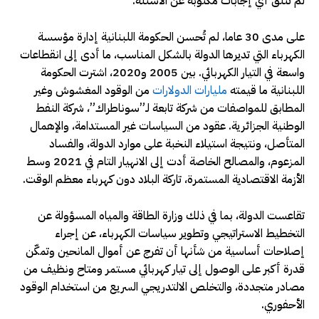
لم تتلق أي إجابات مكتوبة عن الأسئلة.
على مدى 30 عاما، لم تُحسن الحكومة اللبنانية إدارة مؤسسة
الكهرباء التي تديرها الدولة بالشكل المناسب، ما أدى إلى انقطاعات
واسعة في التيار الكهربائي. بين 2005 و2020، اشترت الحكومة
اللبنانية ما قيمته
مليارات الدولارات
من الوقود المغشوش وغير
المطابق للمواصفات من شركة تابعة لـ”سوناطراك”، شركة النفط
الوطنية الجزائرية. عقود من السياسات غير المستدامة، والإهمال
المتأصل، ونتيجة استيلاء النخبة على موارد الدولة، والفساد
المزعوم، والمصالح الخاصة أدت إلى الانهيار التام في 2021 وسط
الأزمة الاقتصادية المستمرة، تاركة البلاد دون كهرباء معظم الوقت.
تقاعست الدولة، بما في ذلك وزارة الطاقة والمياه المسؤولة عن
التخطيط الاستراتيجي وتطوير سياسات الكهرباء، عن إجراء
إصلاحات أساسية من شأنها أن تفرج عن أموال المانحين وتمكّن
قدرة أكبر على الوصول إلى تيار كهربائي مستمر ومتاح ونظيف من
مصادر متجددة، والتخلص الالتدريجي السريع من استخدام الوقود
الأحفوري.