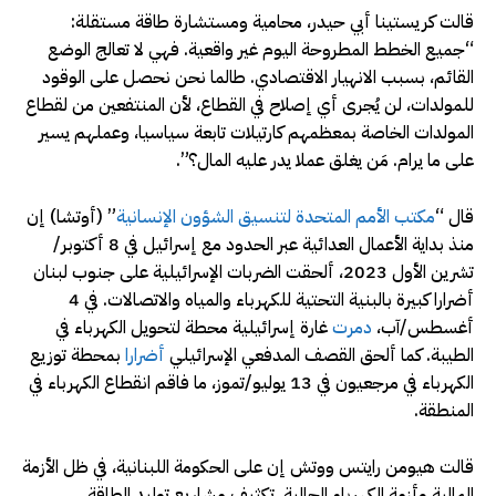
قالت كريستينا أبي حيدر، محامية ومستشارة طاقة مستقلة:
“جميع الخطط المطروحة اليوم غير واقعية. فهي لا تعالج الوضع
القائم، بسبب الانهيار الاقتصادي. طالما نحن نحصل على الوقود
للمولدات، لن يُجرى أي إصلاح في القطاع، لأن المنتفعين من لقطاع
المولدات الخاصة بمعظمهم كارتيلات تابعة سياسيا، وعملهم يسير
على ما يرام. مَن يغلق عملا يدر عليه المال؟”.
قال “
مكتب الأمم المتحدة لتنسيق الشؤون الإنسانية
” (أوتشا) إن
منذ بداية الأعمال العدائية عبر الحدود مع إسرائيل في 8 أكتوبر/
تشرين الأول 2023، ألحقت الضربات الإسرائيلية على جنوب لبنان
أضرارا كبيرة بالبنية التحتية للكهرباء والمياه والاتصالات. في 4
أغسطس/آب،
دمرت
غارة إسرائيلية محطة لتحويل الكهرباء في
الطيبة. كما ألحق القصف المدفعي الإسرائيلي
أضرارا
بمحطة توزيع
الكهرباء في مرجعيون في 13 يوليو/تموز، ما فاقم انقطاع الكهرباء في
المنطقة.
قالت هيومن رايتس ووتش إن على الحكومة اللبنانية، في ظل الأزمة
المالية وأزمة الكهرباء الحالية، تكثيف مشاريع توليد الطاقة