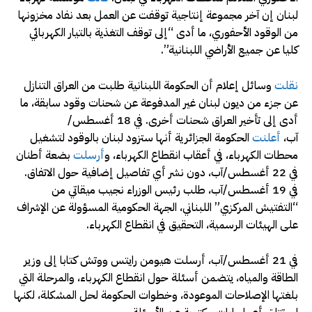
لبنان إن آخر مجموعة إنتاجية توقفت عن العمل بعد نفاد مخزونها
من الوقود الأحفوري، ما أدى “إلى توقف التغذية بالتيار الكهربائي
كليا عن جميع الأراضي اللبنانية”.
نقلت
وسائل إعلام أن الحكومة اللبنانية طلبت من العراق التنازل
عن جزء من ديون لبنان غير المدفوعة عن شحنات وقود سابقة، ما
أدى إلى تأخير العراق شحنات أخرى. في 18 أغسطس/
آب،
أعلنت
الحكومة الجزائرية أنها ستزود لبنان بالوقود لتشغيل
محطات الكهرباء، في أعقاب انقطاع الكهرباء، و
أرسلت
بضعة أطنان
في 22 أغسطس/آب، دون نشر أي تفاصيل إضافية حول الاتفاق.
في 19 أغسطس/آب، طلب رئيس الوزراء نجيب ميقاتي من
“التفتيش المركزي” اللبناني، الجهة الحكومية المسؤولة عن الإشراف
على الهيئات الرسمية، التحقيق في انقطاع الكهرباء.
في 21 أغسطس/آب، أرسلت هيومن رايتس ووتش كتابا إلى وزير
الطاقة والمياه، يتضمن أسئلة حول انقطاع الكهرباء، والمرحلة التي
بلغتها الإصلاحات الموعودة، وخطوات الحكومة لحل المشكلة، لكنها