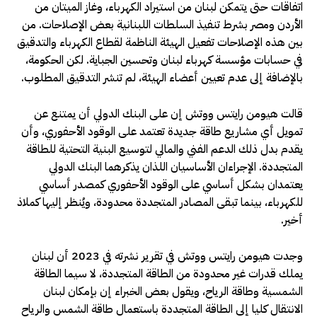
اتفاقات حتى يتمكن لبنان من استيراد الكهرباء، وغاز الميتان من
الأردن ومصر بشرط تنفيذ السلطات اللبنانية بعض الإصلاحات. من
بين هذه الإصلاحات تفعيل الهيئة الناظمة لقطاع الكهرباء والتدقيق
في حسابات مؤسسة كهرباء لبنان وتحسين الجباية. لكن الحكومة،
بالإضافة إلى عدم تعيين أعضاء الهيئة، لم تنشر التدقيق المطلوب.
قالت هيومن رايتس ووتش إن على البنك الدولي أن يمتنع عن
تمويل أي مشاريع طاقة جديدة تعتمد على الوقود الأحفوري، وأن
يقدم بدل ذلك الدعم الفني والمالي لتوسيع البنية التحتية للطاقة
المتجددة. الإجراءان الأساسيان اللذان يذكرهما البنك الدولي
يعتمدان بشكل أساسي على الوقود الأحفوري كمصدر أساسي
للكهرباء، بينما تبقى المصادر المتجددة محدودة، ويُنظر إليها كملاذ
أخير.
وجدت هيومن رايتس ووتش في تقرير نشرته في 2023 أن لبنان
يملك قدرات غير محدودة من الطاقة المتجددة، لا سيما الطاقة
الشمسية وطاقة الرياح، ويقول بعض الخبراء إن بإمكان لبنان
الانتقال كليا إلى الطاقة المتجددة باستعمال طاقة الشمس والرياح