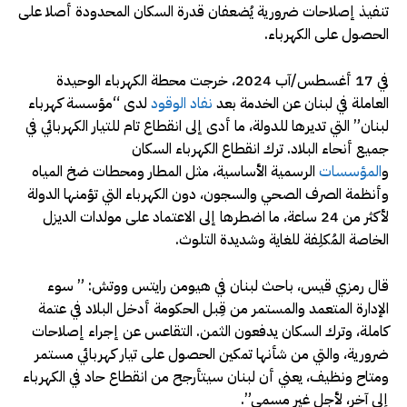
تنفيذ إصلاحات ضرورية يُضعفان قدرة السكان المحدودة أصلا على
الحصول على الكهرباء.
في 17 أغسطس/آب 2024، خرجت محطة الكهرباء الوحيدة
العاملة في لبنان عن الخدمة بعد
نفاد الوقود
لدى “مؤسسة كهرباء
لبنان” التي تديرها للدولة، ما أدى إلى انقطاع تام للتيار الكهربائي في
جميع أنحاء البلاد. ترك انقطاع الكهرباء السكان
و
المؤسسات
الرسمية الأساسية، مثل المطار ومحطات ضخ المياه
وأنظمة الصرف الصحي والسجون، دون الكهرباء التي تؤمنها الدولة
لأكثر من 24 ساعة، ما اضطرها إلى الاعتماد على مولدات الديزل
الخاصة المُكلِفة للغاية وشديدة التلوث.
قال رمزي قيس، باحث لبنان في هيومن رايتس ووتش: ” سوء
الإدارة المتعمد والمستمر من قِبل الحكومة أدخل البلاد في عتمة
كاملة، وترك السكان يدفعون الثمن. التقاعس عن إجراء إصلاحات
ضرورية، والتي من شأنها تمكين الحصول على تيار كهربائي مستمر
ومتاح ونظيف، يعني أن لبنان سيتأرجح من انقطاع حاد في الكهرباء
إلى آخر، لأجل غير مسمى”.