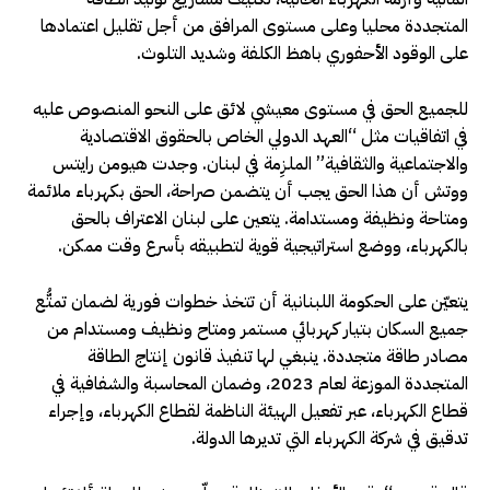
المتجددة محليا وعلى مستوى المرافق من أجل تقليل اعتمادها
على الوقود الأحفوري باهظ الكلفة وشديد التلوث.
للجميع الحق في مستوى معيشي لائق على النحو المنصوص عليه
في اتفاقيات مثل “العهد الدولي الخاص بالحقوق الاقتصادية
والاجتماعية والثقافية” الملزِمة في لبنان. وجدت هيومن رايتس
ووتش أن هذا الحق يجب أن يتضمن صراحة، الحق بكهرباء ملائمة
ومتاحة ونظيفة ومستدامة. يتعين على لبنان الاعتراف بالحق
بالكهرباء، ووضع استراتيجية قوية لتطبيقه بأسرع وقت ممكن.
يتعيّن على الحكومة اللبنانية أن تتخذ خطوات فورية لضمان تمتُّع
جميع السكان بتيار كهربائي مستمر ومتاح ونظيف ومستدام من
مصادر طاقة متجددة. ينبغي لها تنفيذ قانون إنتاج الطاقة
المتجددة الموزعة لعام 2023، وضمان المحاسبة والشفافية في
قطاع الكهرباء، عبر تفعيل الهيئة الناظمة لقطاع الكهرباء، وإجراء
تدقيق في شركة الكهرباء التي تديرها الدولة.