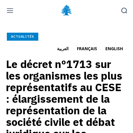
Page d’accueil
À la une
Déposer une plainte
ACTUALITÉS
Carrières
العربية
FRANÇAIS
ENGLISH
Le décret n°1713 sur
samedi, août 8, 2026
العربية
(
Arabe
)
English
(
Anglais
)
les organismes les plus
représentatifs au CESE
: élargissement de la
représentation de la
société civile et débat