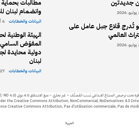
ين جديدتين
مطالبات بحماية 
وانضمام لبنان للاتف
20
البيانات والخطابات
6 أغسطس، 2026
و تُدرج قلاع جبل عامل على
تراث العالمي
الهيئة الوطنية ل
المفوّض السامي ب
20
دولية محايدة لجر
لبنان
البيانات والخطابات
27 يوليو، 026
 تحت ترخيص المشاع الابداعي نَسب المُصنَّف – غير تجاري – منع الاشتقاق 4.0 دولي (4.0 CC BY-NC-ND)
nder the Creative Commons Attribution, NonCommercial, NoDerivatives 4.0 Inte
icence Creative Commons Attribution, Pas d’utilisation commerciale, Pas de modi
العربية