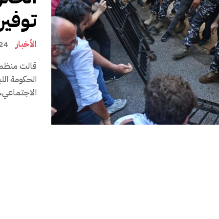
توفير
الأخبار
24 أبريل، 24
قالت منظمة 
الحكومة الل
الاجتماعي،..