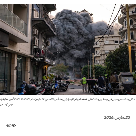
دخان يتصاعد من مبنى في وسط بيروت، لبنان، قصفه الجيش الإسرائيلي بعد أمر إخلاء، في 12 مارس/آذار 2026. © 2026 أدري ساليدو/
غيتي إيمدجز
23,مارس,2026
460