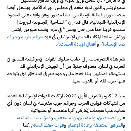
في 5 مارس/آذار، سجّل وزير الدولة في وزارة الدفاع بتسلئيل
سموتريتش، الذي لديه مقعد في مجلس الوزراء الأمني ويشغل أيضا
منصب وزير المالية الإسرائيلي، بيانا مصورا وهو واقف على الحدود
الإسرائيلية-اللبنانية، قال فيه إن “الضاحية [الجنوبية لبيروت]
ستبدو قريبا جدا مثل خان يونس” في غزة. وثقت هيومن رايتس
ووتش سابقا ارتكاب الجيش الإسرائيلي في غزة
جرائم حرب
، و
جرائم
ضد الإنسانية
، و
أفعال الإبادة الجماعية
.
تثير هذه التصريحات، إلى جانب سلوك القوات الإسرائيلية السابق في
الحرب في لبنان، مخاوف جدية من أن الجيش الإسرائيلي قد
يستهدف المدنيين بناءً فقط على وجودهم في المناطق التي يتواجد
فيها حزب الله أو بالقرب منها.
منذ 7 أكتوبر/تشرين الأول 2023، ارتكبت القوات الإسرائيلية العديد
من انتهاكات قوانين الحرب و
جرائم حرب
مفترضة في لبنان دون أي
عقاب، منها هجمات يُفترض أنها متعمدة أو عشوائية
على
الصحفيين
، و
المدنيين
، و
المسعفين
، و
المؤسسات المالية
،
و
المرافق المتعلقة بإعادة الإعمار
، و
قوات حفظ السلام
.كما