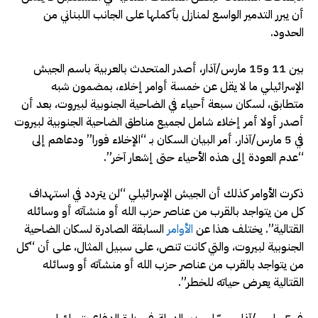
أن يبرر التدمير الواسع لمنازل بأكملها على الجانب اللبناني من
الحدود.
بين 11 و15 مارس/آذار، أصدر المتحدث بالعربية باسم الجيش
الإسرائيلي ما لا يقل عن خمسة أوامر إخلاء، بمضمون شبه
متطابق، لسكان سبعة أحياء في الضاحية الجنوبية لبيروت، بعد أن
أصدر أولا أمر إخلاء شامل لجميع مناطق الضاحية الجنوبية لبيروت
في 5 مارس/آذار. أمر البيان السكان بـ “الإخلاء فورا” ودعاهم إلى
“عدم العودة إلى هذه الأحياء حتى إشعار آخر”.
ذكرت الأوامر كذلك أن الجيش الإسرائيلي “لن يتردد في استهداف
كل من يتواجد بالقرب من عناصر حزب الله أو منشآته أو وسائله
القتالية”. يختلف هذا عن
الأوامر
السابقة الصادرة لسكان الضاحية
الجنوبية لبيروت، والتي كانت تنص، على سبيل المثال، على أن “كل
من يتواجد بالقرب من عناصر حزب الله أو منشآته أو وسائله
القتالية يعرض حياته للخطر”.