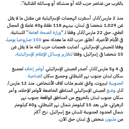
بالقرب من عناصر حزب الله أو منشآته أو وسائله القتالية”.
منذ 2 مارس/آذار، أسفرت الهجمات الإسرائيلية عن مقتل ما لا يقل
عن 1,029 شخصا في لبنان، بينهم 118 طفلا و40 عاملا في المجال
الطبي، حتى 22 مارس/آذار، وفقا لـ “
وزارة الصحة العامة
” اللبنانية.
في الأيام الأخيرة، أطلق حزب الله ما معدله نحو
150 صاروخيا يوميا
،
وفقا للجيش الإسرائيلي. أصابت هجمات حزب الله ما لا يقل عن
15 شخصا في إسرائيل، وفقا
لتقارير وسائل الإعلام الإسرائيلية
.
في 4 و5 مارس/آذار، أصدر الجيش الإسرائيلي
أوامر إخلاء
لجميع
سكان لبنان جنوب نهر الليطاني وجميع سكان
الضاحية
الجنوبية
لبيروت، والتي تضم مئات آلاف الأشخاص. منذ 12 مارس/
آذار،
وسّع
الجيش الإسرائيلي المناطق الخاضعة لأوامر الإخلاء، وأمر
سكان جنوب لبنان بالخروج من المناطق الواقعة جنوب نهر
الزهراني، على بعد 15 كيلومتر شمال نهر الليطاني، و40 كيلومتر
شمال الحدود الجنوبية للبنان مع إسرائيل. نزح أكثر
من
مليون
شخص في لبنان حتى الآن.