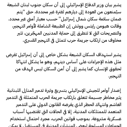
يشير بيان وزير الدفاع الإسرائيلي إلى أن سكان جنوب لبنان الشيعة
سيُمنعون من العودة إلى ديارهم لفترة غير محددة، حتى “يتم
ضمان سلامة سكان شمال إسرائيل” حسب معيار أمني غير محدد.
وقالت هيومن رايتس ووتش إن الطبيعة الشاملة لأوامر التهجير،
والتصريحات التي لا تتطرق إلى حماية المدنيين المهجّرين، تثير
مخاوف من ارتكاب جريمة حرب تتمثل في التهجير القسري.
يشير استهداف السكان الشيعة بشكل خاص إلى أن إسرائيل تفرض
مثل هذه الإجراءات على أساس دينهم، وهو ما يشكل انتهاكا
لحقوق الإنسان، كما يشير إلى أن أمن السكان ليس الهدف من
التهجير.
إصدار أوامر للجيش الإسرائيلي بتسريع وتيرة تدمير المنازل اللبنانية
يثير مخاطر جسيمة تتعلق بارتكاب جريمة الحرب المتمثلة في التدمير
الغاشم وانتهاك الحظر الذي يفرضه القانون الدولي على التدمير
المتعمد للممتلكات المدنية، إلا في الحالات التي تقتضيها أسباب
عسكرية مشروعة. بموجب قوانين الحرب، مجرد احتمال استخدام
الجماعات المسلحة لبعض المنشآت المدنية في المستقبل لا يمكن