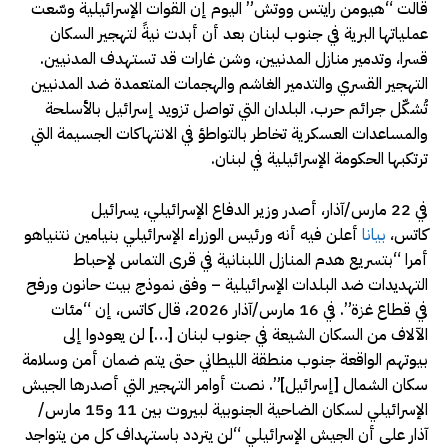
قالت “هيومن رايتس ووتش” اليوم إن القوات الإسرائيلية وسّعت
عملياتها البرية في جنوب لبنان بعد أن أبدت نيةً لتهجير السكان
قسرا، وتدمير منازل المدنيين، وشن غارات قد تستهدف المدنيين.
التهجير القسري والتدمير الغاشم والهجمات المتعمدة ضد المدنيين
تُشكّل جرائم حرب. البلدان التي تواصل تزويد إسرائيل بالأسلحة
والمساعدات العسكرية تخاطر بالتواطؤ في الانتهاكات الجسيمة التي
ترتكبها الحكومة الإسرائيلية في لبنان.
في 22 مارس/آذار، أصدر وزير الدفاع الإسرائيلي، يسرائيل
كاتس،
بيانا
أعلن فيه أنه ورئيس الوزراء الإسرائيلي بنيامين نتنياهو
أمرا “بتسريع هدم المنازل اللبنانية في قرى التماس لإحباط
التهديدات ضد البلدات الإسرائيلية – وفق نموذج بيت حانون ورفح
في قطاع غزة”. في 16 مارس/آذار 2026، قال كاتس، إن “مئات
الآلاف من السكان الشيعة في جنوب لبنان […] لن يعودوا إلى
بيوتهم الواقعة جنوب منطقة الليطاني حتى يتم ضمان أمن وسلامة
سكان الشمال [إسرائيل]”. نصت أوامر التهجير التي أصدرها الجيش
الإسرائيلي لسكان الضاحية الجنوبية لبيروت بين 11 و15 مارس/
آذار على أن الجيش الإسرائيلي “لن يتردد باستهداف كل من يتواجد