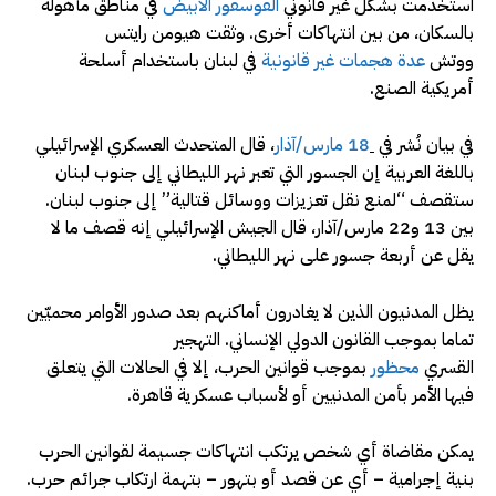
استخدمت بشكل غير قانوني
الفوسفور الأبيض
في مناطق مأهولة
بالسكان، من بين انتهاكات أخرى. وثقت هيومن رايتس
ووتش
عدة
هجمات
غير قانونية
في لبنان باستخدام أسلحة
أمريكية الصنع.
في بيان نُشر في
18 مارس/آذار
، قال المتحدث العسكري الإسرائيلي
باللغة العربية إن الجسور التي تعبر نهر الليطاني إلى جنوب لبنان
ستقصف “لمنع نقل تعزيزات ووسائل قتالية” إلى جنوب لبنان.
بين 13 و22 مارس/آذار، قال الجيش الإسرائيلي إنه قصف ما لا
يقل عن أربعة جسور على نهر الليطاني.
يظل المدنيون الذين لا يغادرون أماكنهم بعد صدور الأوامر محميّين
تماما بموجب القانون الدولي الإنساني. التهجير
القسري
محظور
بموجب قوانين الحرب، إلا في الحالات التي يتعلق
فيها الأمر بأمن المدنيين أو لأسباب عسكرية قاهرة.
يمكن مقاضاة أي شخص يرتكب انتهاكات جسيمة لقوانين الحرب
بنية إجرامية – أي عن قصد أو بتهور – بتهمة ارتكاب
جرائم حرب
.