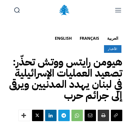
الوظائف والتدريب
تقديم شكوى
آخر المستجدات
الرئيسية
العربية
FRANÇAIS
ENGLISH
تواصل معنا
الأخبار
هيومن رايتس ووتش تحذّر:
الجمعة, أغسطس 7, 2026
Français
(
الفرنسية
)
English
(
الإنجليزية
)
تصعيد العمليات الإسرائيلية
في لبنان يهدد المدنيين ويرقى
إلى جرائم حرب