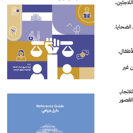
للاجئين،
الضحايا.
لأطفال.
 غير
اتجار.
لقصور