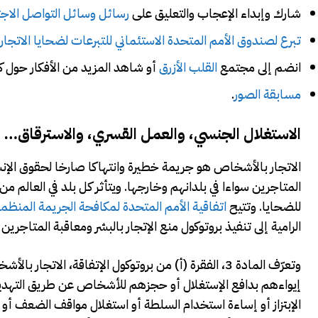
شارك وإبداء الإعجاب والتعليق على
رسائل وسائل التواصل الاج
تبرع لصندوق الأمم المتحدة الاستئماني للتبرعات لضحايا الاتجار 
انضم إلى مجتمع
القلب الأزرق
أو شاهد المزيد من الأفكار حول ك
مسابقة الصور
.
الاستغلال الجنسي، والعمل القسري، والاسترقاق…
الاتجار بالأشخاص هو جريمة خطيرة وانتهاكا صارخا لحقوق الإن
المتاجرين سواءا في بلدانهم وخارجها. ويتأثر كل بلد في العالم من
للضحايا. وتتيح
اتفاقية الأمم المتحدة لمكافحة الجريمة المنظمة 
الرامية إلى تنفيذ بروتوكول منع الإتجار بالبشر ومعاقبة المتاجر
وتعرّف المادة 3، الفقرة (أ) من بروتوكول الإتفاقة، 
إيواءهم بدافع الإستغلال أو حجزهم للأشخاص عن طريق التهديد أ
الإبتزاز أو إساءة استخدام السلطة أو استغلال مواقف الضعف أو