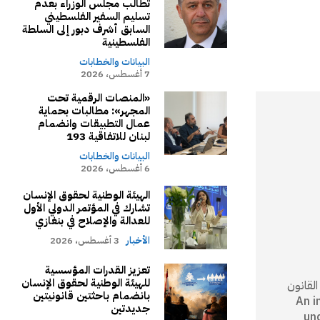
تطالب مجلس الوزراء بعدم
تسليم السفير الفلسطيني
السابق أشرف دبور إلى السلطة
الفلسطينية
البيانات والخطابات
7 أغسطس، 2026
«المنصات الرقمية تحت
المجهر»: مطالبات بحماية
عمال التطبيقات وانضمام
لبنان للاتفاقية 193
البيانات والخطابات
6 أغسطس، 2026
الهيئة الوطنية لحقوق الإنسان
تشارك في المؤتمر الدولي الأول
للعدالة والإصلاح في بنغازي
الأخبار
3 أغسطس، 2026
تعزيز القدرات المؤسسية
للهيئة الوطنية لحقوق الإنسان
كام القانون
بانضمام باحثتين قانونيتين
An independ
جديدتين
un