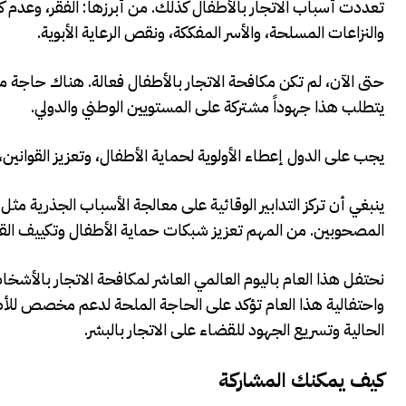
تعددت أسباب الاتجار بالأطفال كذلك. من أبرزها: الفقر، وعدم كف
والنزاعات المسلحة، والأسر المفككة، ونقص الرعاية الأبوية.
حتى الآن، لم تكن مكافحة الاتجار بالأطفال فعالة. هناك حاجة م
يتطلب هذا جهوداً مشتركة على المستويين الوطني والدولي.
يجب على الدول إعطاء الأولوية لحماية الأطفال، وتعزيز القوانين،
ينبغي أن تركز التدابير الوقائية على معالجة الأسباب الجذرية مث
المصحوبين. من المهم تعزيز شبكات حماية الأطفال وتكييف القا
نحتفل هذا العام باليوم العالمي العاشر لمكافحة الاتجار بالأشخ
واحتفالية هذا العام تؤكد على الحاجة الملحة لدعم مخصص للأ
الحالية وتسريع الجهود للقضاء على الاتجار بالبشر.
كيف يمكنك المشاركة