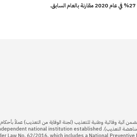
 وطنية مستقلة منشأة بموجب القانون 62/ 2016، تتضمن آلية وقائية وطنية للتعذيب (لجنة الوقاية من التعذيب) عملاً بأح
رقم 12/ 2008 (المصادقة على البروتوكول الاختياري لاتفاقية مناهضة التعذيب). ent national institution established
der Law No. 62/2016, which includes a National Preventive