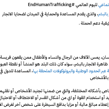
تماعي
لليوم العالمي #EndHumanTrafficking
بالبشر
، والذي يقدم المساعدة والحماية في الميدان لضحايا الاتجار
يفية دعم الحملة .
سان، يمس الآلاف من الرجال والنساء والأطفال ممن يقعون فريسة 
 ظاهرة الاتجار بالبشر، سواء كان ذلك البلد هو المنشأ أو نقطة العبو
عبر الحدود الوطنية والبروتوكولات الملحقة بها
، المساعدة للدول ف
ين بالأشخاص
الاتجار بالأشخاص بأشكاله المختلفة، والتي من ضمنها تجنيد الأشخاص أو نقل
و استخدام القوة أو اي من أشكال القسر أو الاختطاف أو الاحتيال 
 إعطاء مبالغ مالية أو مزايا بدافع السيطرة على شخص آخر لغرض الا