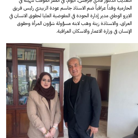
التعذيب الدكتور فادي جرجس، اليوم، في المقر المؤقت للهيئة في
الحازمية وفداً عراقياً ضم الاستاذ جاسم عودة الزبيدي رئيس فريق
الايزو الوطني مدير إدارة الجودة في المفوضية العليا لحقوق الانسان في
العراق، والاستاذة زينة وهب لابنه مسؤولة شؤون المرأة وحقوق
الإنسان في وزارة الاعمار والاسكان العراقية.