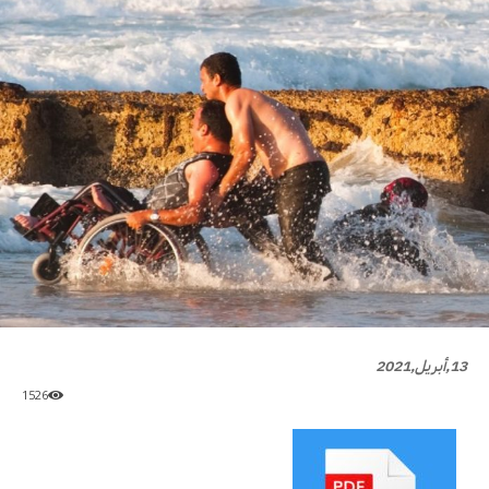
13,أبريل,2021
1526