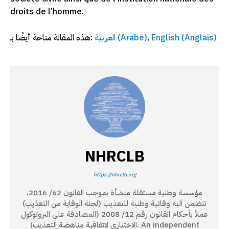
droits de l’homme.
هذه المقالة متاحة أيضًا بـ:
العربية
(
Arabe
)
English
(
Anglais
)
NHRCLB
https://nhrclb.org
مؤسسة وطنية مستقلة منشأة بموجب القانون 62/ 2016،
تتضمن آلية وقائية وطنية للتعذيب (لجنة الوقاية من التعذيب)
عملاً بأحكام القانون رقم 12/ 2008 (المصادقة على البروتوكول
الاختياري لاتفاقية مناهضة التعذيب). An independent