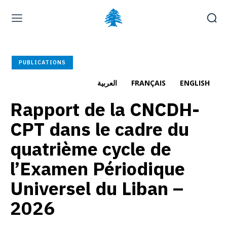
Page d’accueil
À la une
Déposer une plainte
PUBLICATIONS
Carrières
العربية
FRANÇAIS
ENGLISH
Rapport de la CNCDH-
dimanche, août 9, 2026
العربية
(
Arabe
)
English
(
Anglais
)
CPT dans le cadre du
quatrième cycle de
l’Examen Périodique
Universel du Liban –
2026